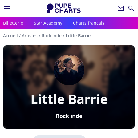
menu
newsletter
search
Billetterie
Star Academy
Charts français
Accueil
/
Artistes
/
Rock inde
/
Little Barrie
Little Barrie
Rock inde