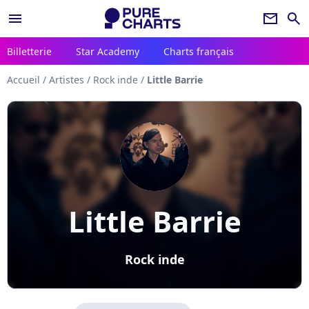
menu
newsletter
search
Billetterie
Star Academy
Charts français
Accueil
/
Artistes
/
Rock inde
/
Little Barrie
Little Barrie
Rock inde