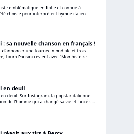
tiste emblématique en Italie et connue à
 été choisie pour interpréter l'hymne italien
 d'ouverture...
 : sa nouvelle chanson en français !
nt d'annoncer une tournée mondiale et trois
e, Laura Pausini revient avec "Mon histoire
 une ballade...
i en deuil
 en deuil. Sur Instagram, la popstar italienne
tion de l'homme qui a changé sa vie et lancé sa
lle...
 réagit aux tirs à Bercy