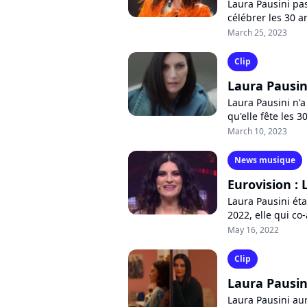
Laura Pausini pas
célébrer les 30 an
qui prépare un no
March 25, 2023
Clip
Laura Pausin
Laura Pausini n'a
qu'elle fête les 
lance son nouveau
March 10, 2023
News musique
Eurovision : 
Laura Pausini étai
2022, elle qui co
Cattelan. Cependa
May 16, 2022
Clip
Laura Pausin
Laura Pausini au