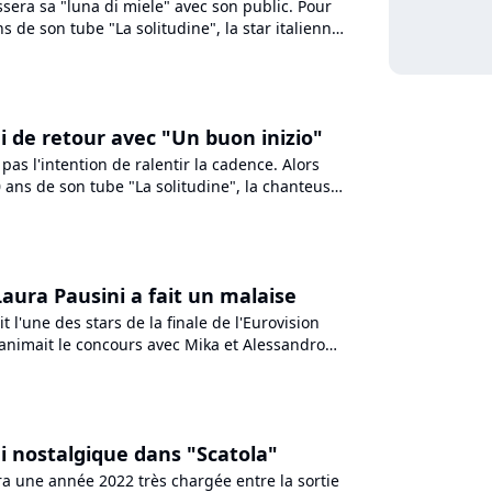
sera sa "luna di miele" avec son public. Pour
s de son tube "La solitudine", la star italienne,
uvel...
i de retour avec "Un buon inizio"
 pas l'intention de ralentir la cadence. Alors
30 ans de son tube "La solitudine", la chanteuse
 single,...
Laura Pausini a fait un malaise
t l'une des stars de la finale de l'Eurovision
-animait le concours avec Mika et Alessandro
nt, la...
i nostalgique dans "Scatola"
ra une année 2022 très chargée entre la sortie