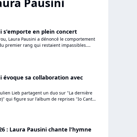
aura Pausini
i s'emporte en plein concert
rou, Laura Pausini a dénoncé le comportement
du premier rang qui restaient impassibles.
o de ce moment...
i évoque sa collaboration avec
Julien Lieb partagent un duo sur "La dernière
)" qui figure sur l'album de reprises "Io Canto
ienne....
026 : Laura Pausini chante l'hymne