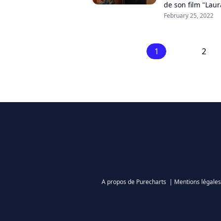
de son film "Laur
Prime Video et so
February 25, 2022
1
2
A propos de Purecharts
|
Mentions légales