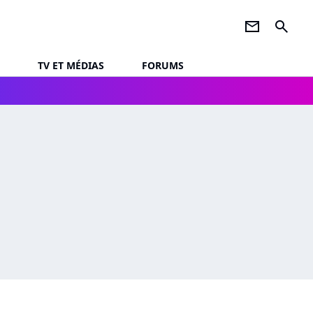
newsletter
search
TV ET MÉDIAS
FORUMS