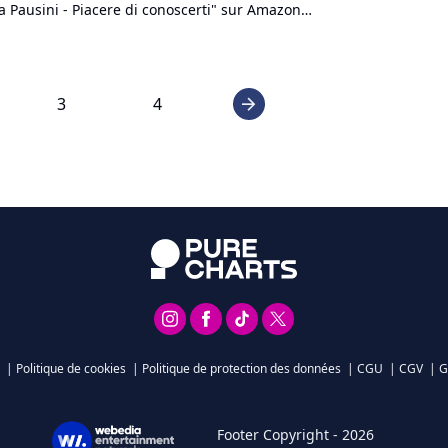
a Pausini - Piacere di conoscerti" sur Amazon
n nouvel...
3
4
arrow_right
|
Politique de cookies
|
Politique de protection des données
|
CGU
|
CGV
|
G
Footer Copyright - 2026