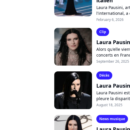
italien
Laura Pausini, ar
l'international, a
pour la cérémonie
February 6, 2026
Clip
Laura Pausini
Alors qu'elle vie
concerts en Franc
entre les doigts",
September 26, 2025
Décès
Laura Pausin
Laura Pausini est
pleure la dispari
carrière alors qu'e
August 18, 2025
News musique
Laura Pausini