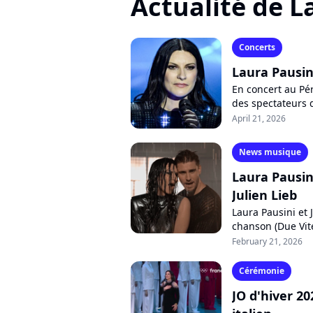
Actualité de L
Concerts
Laura Pausin
En concert au Pé
des spectateurs 
Alors que la vidé
April 21, 2026
News musique
Laura Pausin
Julien Lieb
Laura Pausini et 
chanson (Due Vite
2" de l'artiste ital
February 21, 2026
Cérémonie
JO d'hiver 2