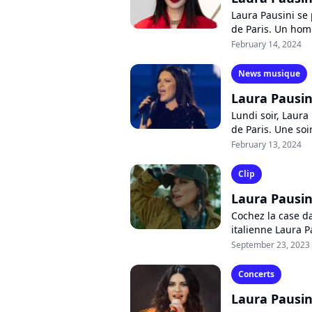
Laura Pausini se 
de Paris. Un homm
reprises avec une
February 14, 2024
News musique
Laura Pausini
Lundi soir, Laura
de Paris. Une soi
individu de 20 ans
February 13, 2024
Clip
Laura Pausini
Cochez la case da
italienne Laura Pa
Parallele". Un dis
September 23, 2023
Concerts
Laura Pausini