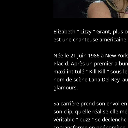
Elizabeth " Lizzy " Grant, plu
est une chanteuse américaine.
Née le 21 juin 1986 à New York,
Placid. Après un premier album
maxi intitulé " Kill Kill " sous 
nom de scène Lana Del Rey, au
glamours.
Sa carrière prend son envol en
son clip, qu'elle réalise elle m
véritable " buzz " se déclenche
se transforme en phénomène, a