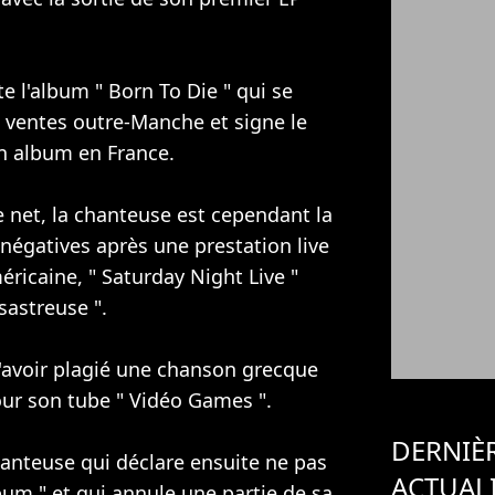
te l'album " Born To Die " qui se
 ventes outre-Manche et signe le
un album en France.
e net, la chanteuse est cependant la
négatives après une prestation live
éricaine, " Saturday Night Live "
sastreuse ".
 d'avoir plagié une chanson grecque
pour son tube " Vidéo Games ".
DERNIÈ
chanteuse qui déclare ensuite ne pas
ACTUAL
lbum " et qui annule une partie de sa