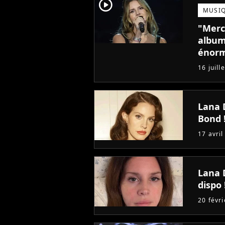
player2
MUSI
"Merci
album
énorm
d'habi
16 juill
Lana 
Bond 
17 avril
Lana 
dispo 
20 févr