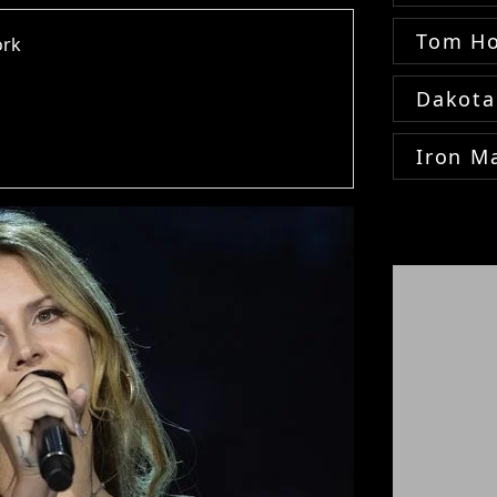
Tom Ho
ork
Dakota
Iron M