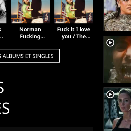
s
Norman
Fuck it I love
Fucking
you / The
player2
ub
Rockwell!
greatest
S ALBUMS ET SINGLES
S
player2
ÉS