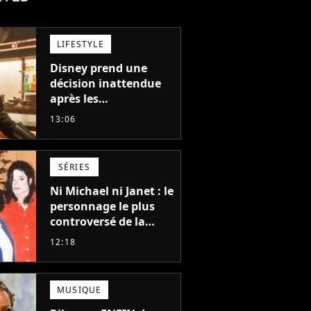
LIFESTYLE
Disney prend une
décision inattendue
après les
"performances
13:06
mitigées" de Vaiana
et The Mandalorian &
Grogu au box-office
SÉRIES
Ni Michael ni Janet : le
personnage le plus
controversé de la
famille Jackson va
12:18
avoir le droit à sa
propre série
MUSIQUE