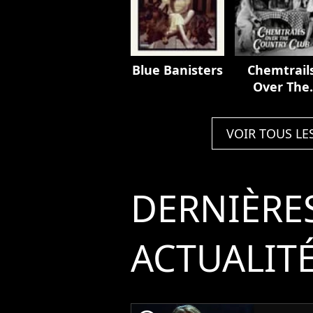
Blue Banisters
Chemtrail
Over The
Country Cl
VOIR TOUS LE
DERNIÈRE
ACTUALIT