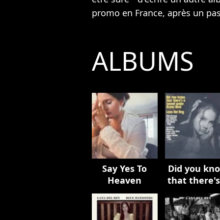
promo en France, après un pas
ALBUMS
Say Yes To
Did you kn
Heaven
that there's
tunnel und
Ocean Blv