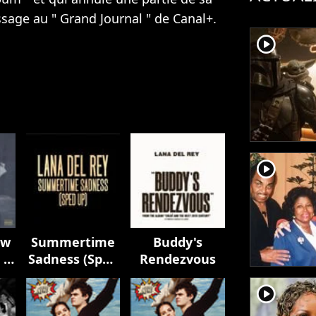
sage au " Grand Journal " de Canal+.
player2
player2
ow
Summertime
Buddy's
 a
Sadness (Sped
Rendezvous
er
Up)
player2
d