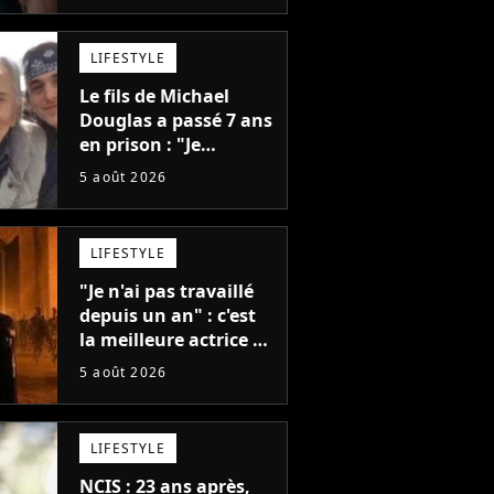
meilleurs des années
2010
LIFESTYLE
Le fils de Michael
Douglas a passé 7 ans
en prison : "Je
distribuais des joints
5 août 2026
pour mon père"
LIFESTYLE
"Je n'ai pas travaillé
depuis un an" : c'est
la meilleure actrice de
L'Odyssée, mais
5 août 2026
personne ne veut lui
donner de rôle au
cinéma
LIFESTYLE
NCIS : 23 ans après,