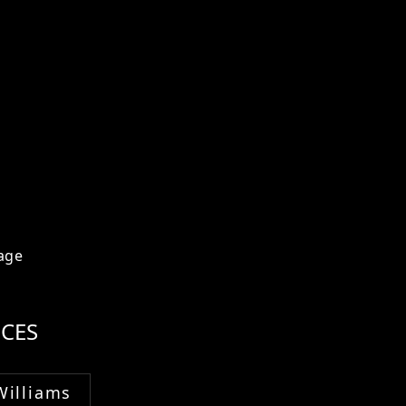
age
CES
Williams