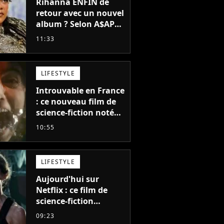
Rihanna ENFIN de
retour avec un nouvel
album ? Selon A$AP
Rocky, "c'est du
11:33
sérieux"
LIFESTYLE
Introuvable en France
: ce nouveau film de
science-fiction noté
55% est décrit comme
10:55
"le plus stupide de
l'année"
LIFESTYLE
Aujourd'hui sur
Netflix : ce film de
science-fiction
totalement oublié est
09:23
pourtant l'un des