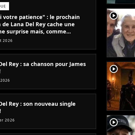
QUE
player2
 votre patience" : le prochain
 de Lana Del Rey cache une
e surprise mais, comme
tude, il va falloir être patient !
et 2026
Del Rey : sa chanson pour James
player2
!
 2026
Del Rey : son nouveau single
!
player2
ier 2026