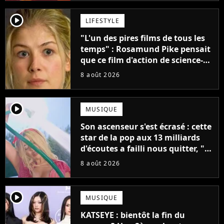
player2
LIFESTYLE
"L'un des pires films de tous les
temps" : Rosamund Pike pensait
que ce film d'action de science-
fiction avec Dwayne Johnson
8 août 2026
mettrait fin à sa carrière
player2
MUSIQUE
Son ascenseur s'est écrasé : cette
star de la pop aux 13 milliards
d'écoutes a failli nous quitter, "Je
pensais ne plus jamais chanter"
8 août 2026
player2
MUSIQUE
KATSEYE : bientôt la fin du