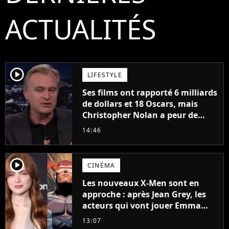
ACTUALITÉS
player2
LIFESTYLE
Ses films ont rapporté 6 milliards
de dollars et 18 Oscars, mais
Christopher Nolan a peur de
tourner un genre de films très
14:46
particulier
player2
CINÉMA
Les nouveaux X-Men sont en
approche : après Jean Grey, les
acteurs qui vont jouer Emma
Frost et Cyclope trouvés !
13:07