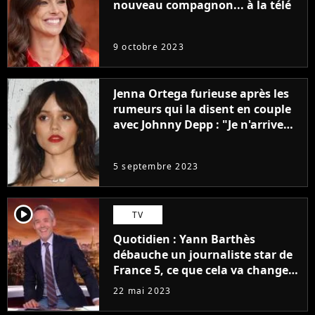
nouveau compagnon... à la télé
9 octobre 2023
Jenna Ortega furieuse après les
rumeurs qui la disent en couple
avec Johnny Depp : "Je n'arrive
même pas..."
5 septembre 2023
player2
TV
Quotidien : Yann Barthès
débauche un journaliste star de
France 5, ce que cela va changer
à la rentrée
22 mai 2023