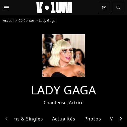
menu
newsletter
search
Accueil
Célébrités
Lady Gaga
LADY GAGA
Chanteuse, Actrice
chevron_left
chevron_right
Albums & Singles
Actualités
Photos
Vidéos