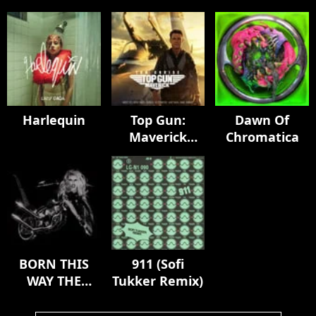
Harlequin
Top Gun:
Dawn Of
Maverick
Chromatica
(Music From
The Motion
Picture)
BORN THIS
911 (Sofi
WAY THE
Tukker Remix)
TENTH
ANNIVERSARY