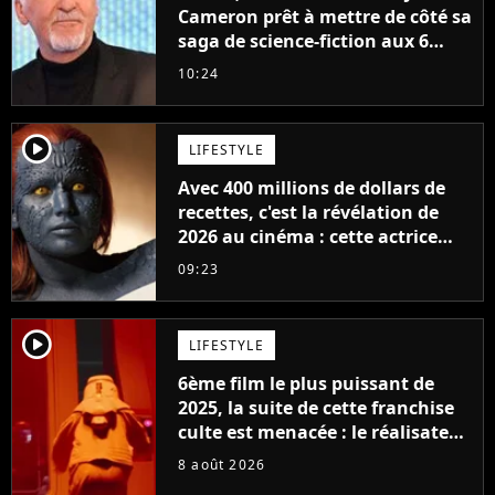
Cameron prêt à mettre de côté sa
saga de science-fiction aux 6
milliards de recettes
10:24
player2
LIFESTYLE
Avec 400 millions de dollars de
recettes, c'est la révélation de
2026 au cinéma : cette actrice
adorée prête à remplacer
09:23
Jennifer Lawrence chez Marvel
player2
LIFESTYLE
6ème film le plus puissant de
2025, la suite de cette franchise
culte est menacée : le réalisateur
claque la porte pour "différends
8 août 2026
créatifs"