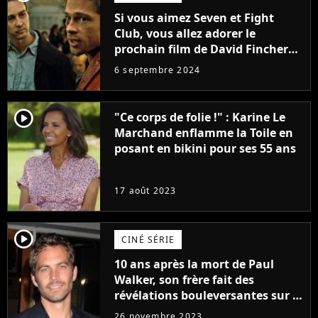
Si vous aimez Seven et Fight
Club, vous allez adorer le
prochain film de David Fincher
avec lequel il se réinvente
6 septembre 2024
complètement
player2
"Ce corps de folie !" : Karine Le
Marchand enflamme la Toile en
posant en bikini pour ses 55 ans
17 août 2023
player2
CINÉ SÉRIE
10 ans après la mort de Paul
Walker, son frère fait des
révélations bouleversantes sur la
réaction des acteurs de Fast and
26 novembre 2023