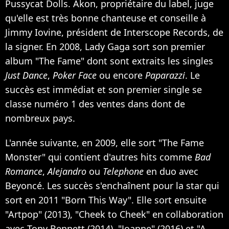
Pussycat Dolls. Akon, propriétaire du label, juge
qu'elle est très bonne chanteuse et conseille à
Jimmy Iovine, président de Interscope Records, de
la signer. En 2008, Lady Gaga sort son premier
album "The Fame" dont sont extraits les singles
Just Dance
,
Poker Face
ou encore
Paparazzi
. Le
succès est immédiat et son premier single se
classe numéro 1 des ventes dans dont de
nombreux pays.
L'année suivante, en 2009, elle sort "The Fame
Monster" qui contient d'autres hits comme
Bad
Romance
,
Alejandro
ou
Telephone
en duo avec
Beyoncé. Les succès s'enchaînent pour la star qui
sort en 2011 "Born This Way". Elle sort ensuite
"Artpop" (2013), "Cheek to Cheek" en collaboration
avec Tony Bennett (2014), "Joanne" (2016) et "A