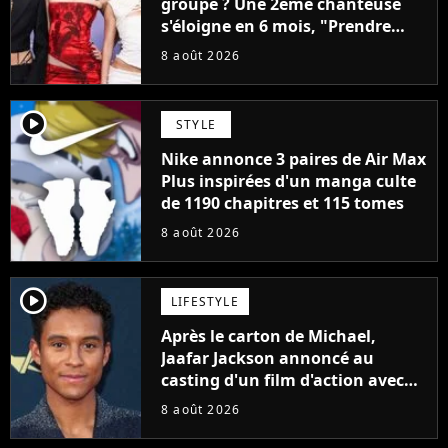
groupe ? Une 2ème chanteuse
s'éloigne en 6 mois, "Prendre
cette décision n’a pas été facile"
8 août 2026
player2
STYLE
Nike annonce 3 paires de Air Max
Plus inspirées d'un manga culte
de 1190 chapitres et 115 tomes
8 août 2026
player2
LIFESTYLE
Après le carton de Michael,
Jaafar Jackson annoncé au
casting d'un film d'action avec
Will Smith
8 août 2026