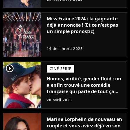
Furious
Miss France 2024 : la gagnante
déjà annoncée ! (Et ce n'est pas
un simple pronostic)
14 décembre 2023
player2
CINÉ SÉRIE
Homos, virilité, gender fluid : on
a enfin trouvé une comédie
française qui parle de tout ça
sans être super ringarde
20 avril 2023
Marine Lorphelin de nouveau en
couple et vous aviez déjà vu son