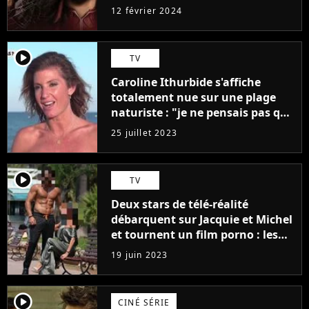
12 février 2024
player2
TV
Caroline Ithurbide s'affiche
totalement nue sur une plage
naturiste : "je ne pensais pas que
j'arriverais à le faire..."
25 juillet 2023
player2
TV
Deux stars de télé-réalité
débarquent sur Jacquie et Michel
et tournent un film porno : les
premières images du tournage
19 juin 2023
(exclu)
player2
CINÉ SÉRIE