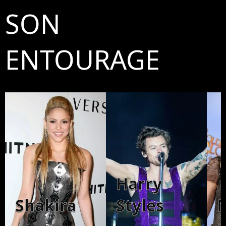
SON
ENTOURAGE
Harry
Shakira
Styles