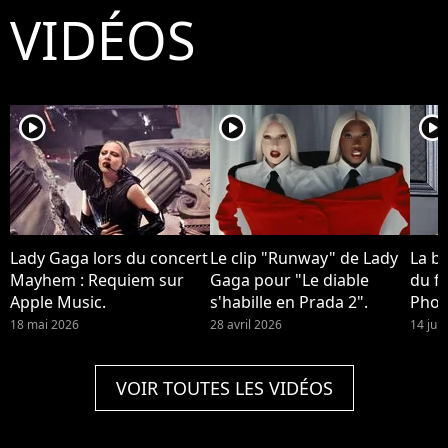
VIDÉOS
player2
player2
player2
Lady Gaga lors du concert
Le clip "Runway" de Lady
La b
Mayhem : Requiem sur
Gaga pour "Le diable
du fi
Apple Music.
s'habille en Prada 2".
Phoe
devra
18 mai 2026
28 avril 2026
14 jui
Quinn
2 !
VOIR TOUTES LES VIDÉOS