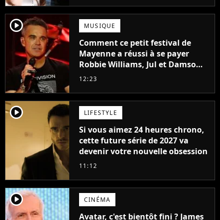
player2
MUSIQUE
Comment ce petit festival de
Mayenne a réussi à se payer
Robbie Williams, Jul et Damso
cette année ?
12:23
player2
LIFESTYLE
Si vous aimez 24 heures chrono,
cette future série de 2027 va
devenir votre nouvelle obsession
11:12
player2
CINÉMA
Avatar, c'est bientôt fini ? James