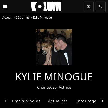
menu
newsletter
search
Accueil
Célébrités
Kylie Minogue
KYLIE MINOGUE
Chanteuse, Actrice
chevron_left
chevron_right
Albums & Singles
Actualités
Entourage
F