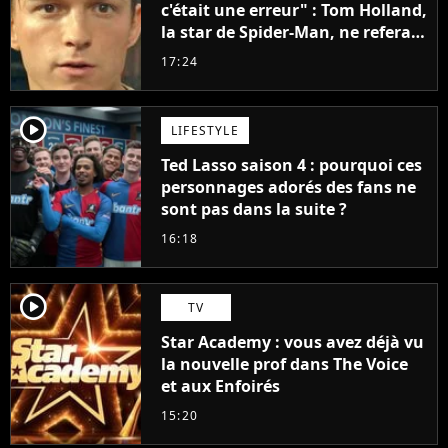
c'était une erreur" : Tom Holland,
la star de Spider-Man, ne referait
pas ce blockbuster
17:24
player2
LIFESTYLE
Ted Lasso saison 4 : pourquoi ces
personnages adorés des fans ne
sont pas dans la suite ?
16:18
player2
TV
Star Academy : vous avez déjà vu
la nouvelle prof dans The Voice
et aux Enfoirés
15:20