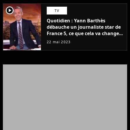
player2
TV
Quotidien : Yann Barthès
débauche un journaliste star de
France 5, ce que cela va changer
à la rentrée
22 mai 2023