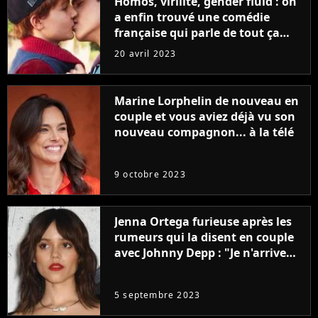
Homos, virilité, gender fluid : on
a enfin trouvé une comédie
française qui parle de tout ça
sans être super ringarde
20 avril 2023
Marine Lorphelin de nouveau en
couple et vous aviez déjà vu son
nouveau compagnon... à la télé
9 octobre 2023
Jenna Ortega furieuse après les
rumeurs qui la disent en couple
avec Johnny Depp : "Je n'arrive
même pas..."
5 septembre 2023