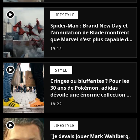
player2
LIFESTYLE
Spider-Man : Brand New Day et
l'annulation de Blade montrent
que Marvel n'est plus capable de
faire quoi que ce soit de simple
19:15
player2
STYLE
Cringes ou bluffantes ? Pour les
30 ans de Pokémon, adidas
dévoile une énorme collection de
sneakers et je ne sais pas quoi en
18:22
penser
player2
LIFESTYLE
"Je devais jouer Mark Wahlberg,