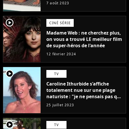
7 août 2023
player2
CINÉ SÉRIE
Madame Web : ne cherchez plus,
on vous a trouvé LE meilleur film
de super-héros de l'année
12 février 2024
player2
TV
Caroline Ithurbide s'affiche
totalement nue sur une plage
naturiste : "je ne pensais pas que
j'arriverais à le faire..."
25 juillet 2023
player2
TV