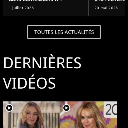
1 juillet 2026
20 mai 2026
TOUTES LES ACTUALITÉS
DERNIÈRES
VIDÉOS
player2
player2