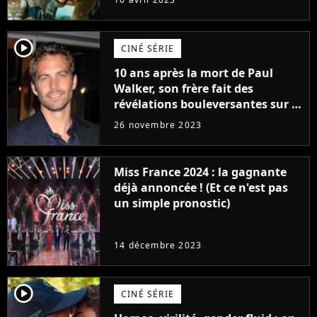
player2
CINÉ SÉRIE
10 ans après la mort de Paul
Walker, son frère fait des
révélations bouleversantes sur la
réaction des acteurs de Fast and
26 novembre 2023
Furious
Miss France 2024 : la gagnante
déjà annoncée ! (Et ce n'est pas
un simple pronostic)
14 décembre 2023
player2
CINÉ SÉRIE