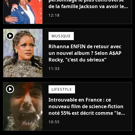
de la famille Jackson va avoir le
droit à sa propre série
12:18
player2
MUSIQUE
Rihanna ENFIN de retour avec
un nouvel album ? Selon A$AP
Rocky, "c'est du sérieux"
11:33
player2
LIFESTYLE
Introuvable en France : ce
nouveau film de science-fiction
noté 55% est décrit comme "le
plus stupide de l'année"
10:55