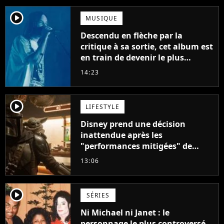
player2
MUSIQUE
Descendu en flèche par la
critique à sa sortie, cet album est
en train de devenir le plus
populaire de son auteur
14:23
player2
LIFESTYLE
Disney prend une décision
inattendue après les
"performances mitigées" de
Vaiana et The Mandalorian &
13:06
Grogu au box-office
player2
SÉRIES
Ni Michael ni Janet : le
personnage le plus controversé