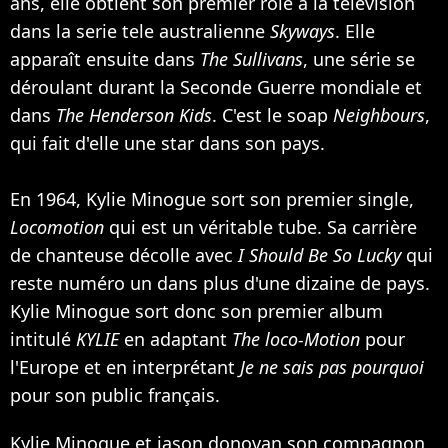
ans, elle obtient son premier rôle à la télévision
dans la serie tele australienne
Skyways
. Elle
apparaît ensuite dans
The Sullivans
, une série se
déroulant durant la Seconde Guerre mondiale et
dans
The Henderson Kids
. C'est le soap
Neighbours
,
qui fait d'elle une star dans son pays.
En 1964, Kylie Minogue sort son premier single,
Locomotion
qui est un véritable tube. Sa carrière
de chanteuse décolle avec
I Should Be So Lucky
qui
reste numéro un dans plus d'une dizaine de pays.
Kylie Minogue sort donc son premier album
intitulé
KYLIE
en adaptant
The loco-Motion
pour
l'Europe et en interprétant
Je ne sais pas pourquoi
pour son public français.
Kylie Minogue et jason donovan son compagnon