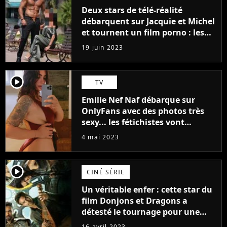
Deux stars de télé-réalité
débarquent sur Jacquie et Michel
et tournent un film porno : les
premières images du tournage
19 juin 2023
(exclu)
player2
TV
Emilie Nef Naf débarque sur
OnlyFans avec des photos très
sexy... les fétichistes vont
prendre leur pied !
4 mai 2023
player2
CINÉ SÉRIE
Un véritable enfer : cette star du
film Donjons et Dragons a
détesté le tournage pour une
raison très spéciale
16 avril 2023