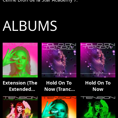
ALBUMS
Extension (The
Hold On To
Hold On To
Extended
Now (Trance
Now
Mixes)
Wax Remix)