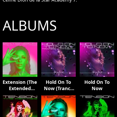
ALBUMS
Extension (The
Hold On To
Hold On To
Extended
Now (Trance
Now
Mixes)
Wax Remix)