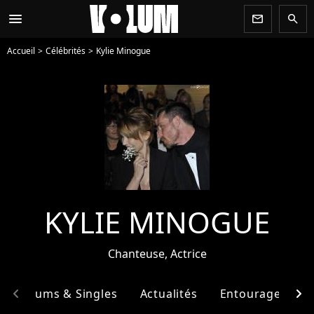
menu
newsletter
search
Accueil
Célébrités
Kylie Minogue
KYLIE MINOGUE
Chanteuse, Actrice
chevron_left
chevron_right
Albums & Singles
Actualités
Entourage
F