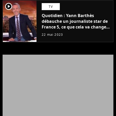
player2
TV
Quotidien : Yann Barthès
débauche un journaliste star de
France 5, ce que cela va changer
à la rentrée
22 mai 2023