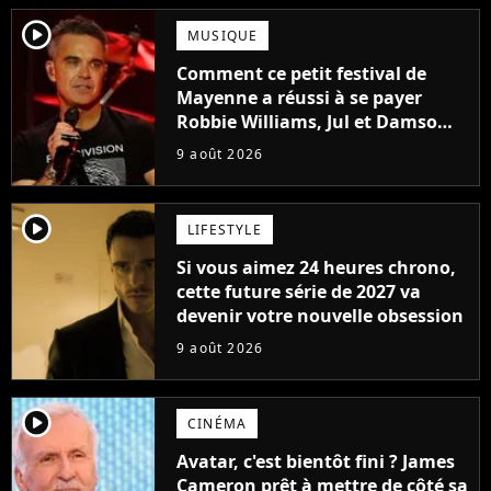
player2
MUSIQUE
Comment ce petit festival de
Mayenne a réussi à se payer
Robbie Williams, Jul et Damso
cette année ?
9 août 2026
player2
LIFESTYLE
Si vous aimez 24 heures chrono,
cette future série de 2027 va
devenir votre nouvelle obsession
9 août 2026
player2
CINÉMA
Avatar, c'est bientôt fini ? James
Cameron prêt à mettre de côté sa