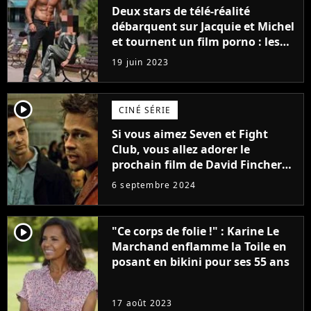
Deux stars de télé-réalité
débarquent sur Jacquie et Michel
et tournent un film porno : les
premières images du tournage
19 juin 2023
(exclu)
player2
CINÉ SÉRIE
Si vous aimez Seven et Fight
Club, vous allez adorer le
prochain film de David Fincher
avec lequel il se réinvente
6 septembre 2024
complètement
player2
"Ce corps de folie !" : Karine Le
Marchand enflamme la Toile en
posant en bikini pour ses 55 ans
17 août 2023