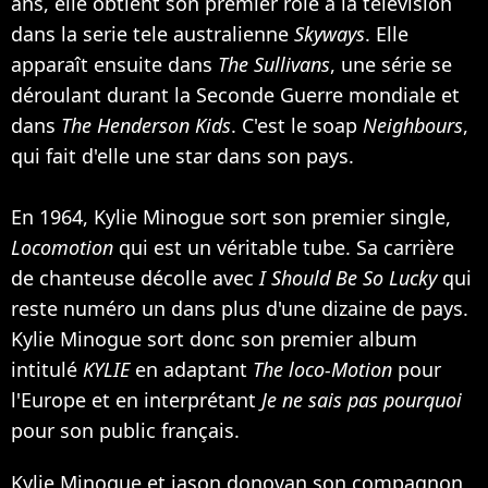
ans, elle obtient son premier rôle à la télévision
dans la serie tele australienne
Skyways
. Elle
apparaît ensuite dans
The Sullivans
, une série se
déroulant durant la Seconde Guerre mondiale et
dans
The Henderson Kids
. C'est le soap
Neighbours
,
qui fait d'elle une star dans son pays.
En 1964, Kylie Minogue sort son premier single,
Locomotion
qui est un véritable tube. Sa carrière
de chanteuse décolle avec
I Should Be So Lucky
qui
reste numéro un dans plus d'une dizaine de pays.
Kylie Minogue sort donc son premier album
intitulé
KYLIE
en adaptant
The loco-Motion
pour
l'Europe et en interprétant
Je ne sais pas pourquoi
pour son public français.
Kylie Minogue et jason donovan son compagnon