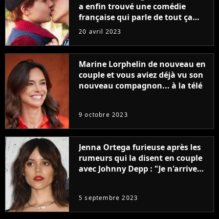
a enfin trouvé une comédie
française qui parle de tout ça
sans être super ringarde
20 avril 2023
Marine Lorphelin de nouveau en
couple et vous aviez déjà vu son
nouveau compagnon... à la télé
9 octobre 2023
Jenna Ortega furieuse après les
rumeurs qui la disent en couple
avec Johnny Depp : "Je n'arrive
même pas..."
5 septembre 2023