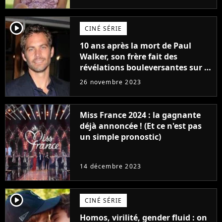
player2
CINÉ SÉRIE
10 ans après la mort de Paul
Walker, son frère fait des
révélations bouleversantes sur la
réaction des acteurs de Fast and
26 novembre 2023
Furious
Miss France 2024 : la gagnante
déjà annoncée ! (Et ce n'est pas
un simple pronostic)
14 décembre 2023
player2
CINÉ SÉRIE
Homos, virilité, gender fluid : on