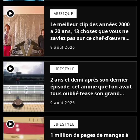
player2
MUSIQUE
Le meilleur clip des années 2000
a 20 ans, 13 choses que vous ne
saviez pas sur ce chef-d'œuvre
qui a révolutionné YouTube
9 août 2026
player2
LIFESTYLE
2 ans et demi après son dernier
épisode, cet anime que l'on avait
tous oublié tease son grand
retour
9 août 2026
player2
LIFESTYLE
1 million de pages de mangas à