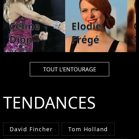
Céline
Elodie
Dion
Frégé
TOUT L'ENTOURAGE
TENDANCES
David Fincher
Tom Holland