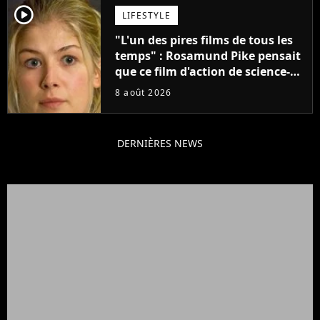
player2
LIFESTYLE
"L'un des pires films de tous les
temps" : Rosamund Pike pensait
que ce film d'action de science-
fiction avec Dwayne Johnson
8 août 2026
mettrait fin à sa carrière
DERNIÈRES NEWS