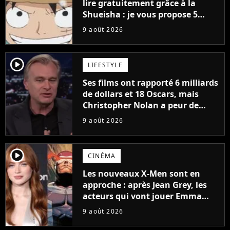
lire gratuitement grâce à la
Shueisha : je vous propose 5
mangas jamais sortis en France
9 août 2026
à découvrir absolument
player2
LIFESTYLE
Ses films ont rapporté 6 milliards
de dollars et 18 Oscars, mais
Christopher Nolan a peur de
tourner un genre de films très
9 août 2026
particulier
player2
CINÉMA
Les nouveaux X-Men sont en
approche : après Jean Grey, les
acteurs qui vont jouer Emma
Frost et Cyclope trouvés !
9 août 2026