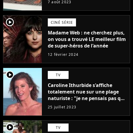
7 août 2023
player2
CINÉ SÉRIE
Madame Web : ne cherchez plus,
on vous a trouvé LE meilleur film
de super-héros de l'année
12 février 2024
player2
TV
Caroline Ithurbide s'affiche
totalement nue sur une plage
naturiste : "je ne pensais pas que
j'arriverais à le faire..."
25 juillet 2023
player2
TV