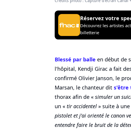
Crédits photo : Capture d'écran Canal 
Réservez votre spe
Découvrez les artistes ac
billetterie
Blessé par balle
en début de s
l'hôpital, Kendji Girac a fait
confirmé Olivier Janson, le pr
Marsan, le chanteur dit
s'être
thorax afin de «
simuler un suic
un «
tir accidentel
» suite à une
pistolet et j'ai orienté le canon ver
entendre faire le bruit de la déten