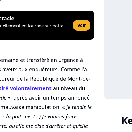
+
ctacle
Voir
tuellement en tournée sur notre
emaine et transféré en urgence à
 des aveux aux enquêteurs. Comme l'a
ocureur de la République de Mont-de-
 tiré volontairement
au niveau du
ide
», après avoir un temps annoncé
 mauvaise manipulation. «
Je tenais le
s la poitrine. (...) Je voulais faire
Ke
te, qu'elle me dise d'arrêter et qu'elle