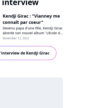
interview
Kendji Girac : "Vianney me
connaît par coeur"
Devenu papa d'une fille, Kendji Girac
aborde son nouvel album "L'école de
la vie" avec un regard nouveau. En
November 12, 2022
interview pour Purecharts, le
chanteur populaire détaille sa
nouvelle vie avec sa petite Eva,
l'interview de Kendji Girac
revient sur sa propre enfance, son
évolution et sa collaboration avec
Florent Pagny et Vianney sur ce di...