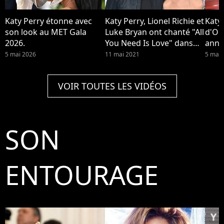
Katy Perry étonne avec
Katy Perry, Lionel Richie et
Katy
son look au MET Gala
Luke Bryan ont chanté "All
d'Or
2026.
You Need Is Love" dans
anno
American Idol. Luke Bryan
dans
5 mai 2026
11 mai 2021
5 mar
a critiqué les poils de
Worn
jambes de Katy Perry, elle
VOIR TOUTES LES VIDÉOS
lui a répondu
SON
ENTOURAGE