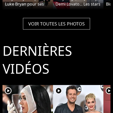
Luke Bryan pour ses
Demi Lovato... Les stars
Bloo
poils aux jambes dans
ont chanté pour
sa 
American Idol : la star
l'investiture de Joe
Vale
le recadre
Biden
bag
VOIR TOUTES LES PHOTOS
DERNIÈRES
VIDÉOS
player2
player2
player2