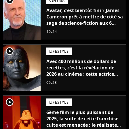
player2
CINÉMA
Avatar, c'est bientôt fini ? James
Cameron prêt à mettre de côté sa
saga de science-fiction aux 6
milliards de recettes
10:24
player2
LIFESTYLE
Avec 400 millions de dollars de
recettes, c'est la révélation de
2026 au cinéma : cette actrice
adorée prête à remplacer
09:23
Jennifer Lawrence chez Marvel
player2
LIFESTYLE
6ème film le plus puissant de
2025, la suite de cette franchise
culte est menacée : le réalisateur