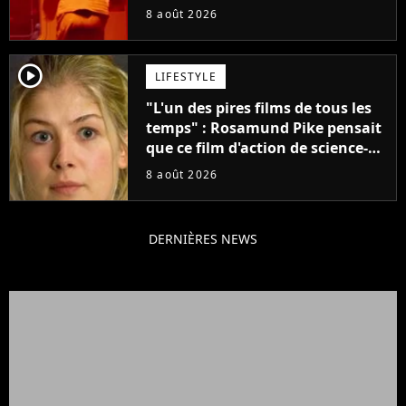
claque la porte pour "différends
8 août 2026
créatifs"
player2
LIFESTYLE
"L'un des pires films de tous les
temps" : Rosamund Pike pensait
que ce film d'action de science-
fiction avec Dwayne Johnson
8 août 2026
mettrait fin à sa carrière
DERNIÈRES NEWS