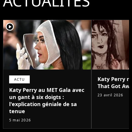
ACTUALITÉS
player2
Katy Perry r
ACTU
That Got Aw
Katy Perry au MET Gala avec
23 avril 2026
un gant à six doigts :
l'explication géniale de sa
tenue
5 mai 2026