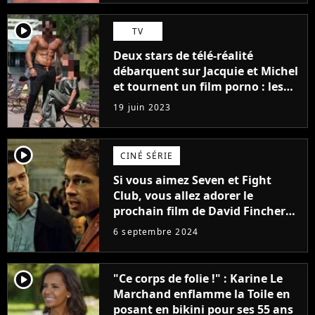
player2
TV
Deux stars de télé-réalité
débarquent sur Jacquie et Michel
et tournent un film porno : les
premières images du tournage
19 juin 2023
(exclu)
player2
CINÉ SÉRIE
Si vous aimez Seven et Fight
Club, vous allez adorer le
prochain film de David Fincher
avec lequel il se réinvente
6 septembre 2024
complètement
player2
"Ce corps de folie !" : Karine Le
Marchand enflamme la Toile en
posant en bikini pour ses 55 ans