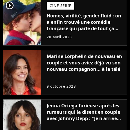
player2
CINÉ SÉRIE
Homos, virilité, gender fluid : on
a enfin trouvé une comédie
française qui parle de tout ça
sans être super ringarde
20 avril 2023
Marine Lorphelin de nouveau en
couple et vous aviez déjà vu son
nouveau compagnon... à la télé
9 octobre 2023
Jenna Ortega furieuse après les
rumeurs qui la disent en couple
avec Johnny Depp : "Je n'arrive
même pas..."