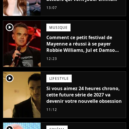
Frost et Cyclope trouvés !
13:07
player2
MUSIQUE
Comment ce petit festival de
Mayenne a réussi à se payer
Robbie Williams, Jul et Damso
cette année ?
12:23
player2
LIFESTYLE
Si vous aimez 24 heures chrono,
cette future série de 2027 va
devenir votre nouvelle obsession
11:12