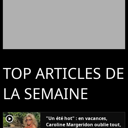
TOP ARTICLES DE
LA SEMAINE
player2
"Un été hot" : en vacances,
Caroline Margeridon oublie tout,