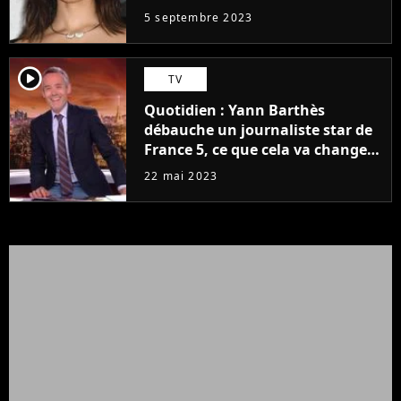
5 septembre 2023
player2
TV
Quotidien : Yann Barthès
débauche un journaliste star de
France 5, ce que cela va changer
à la rentrée
22 mai 2023