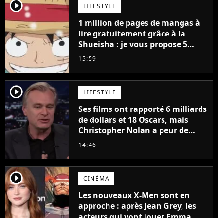
player2
LIFESTYLE
1 million de pages de mangas à
lire gratuitement grâce à la
Shueisha : je vous propose 5
mangas jamais sortis en France
15:59
à découvrir absolument
player2
LIFESTYLE
Ses films ont rapporté 6 milliards
de dollars et 18 Oscars, mais
Christopher Nolan a peur de
tourner un genre de films très
14:46
particulier
player2
CINÉMA
Les nouveaux X-Men sont en
approche : après Jean Grey, les
acteurs qui vont jouer Emma