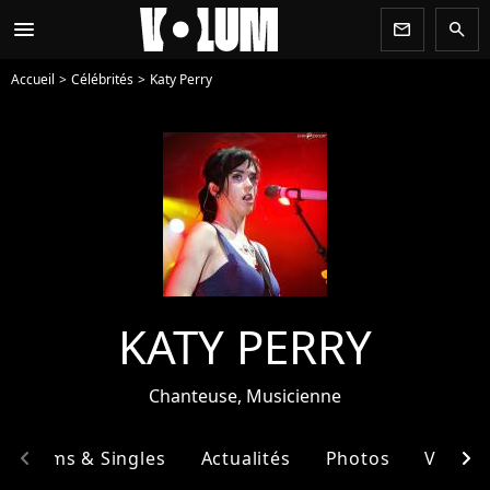
menu
newsletter
search
Accueil
Célébrités
Katy Perry
KATY PERRY
Chanteuse, Musicienne
chevron_left
chevron_right
Albums & Singles
Actualités
Photos
Vidéos