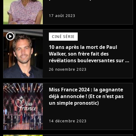
17 août 2023
player2
CINÉ SÉRIE
10 ans après la mort de Paul
Walker, son frère fait des
révélations bouleversantes sur la
réaction des acteurs de Fast and
26 novembre 2023
Furious
Miss France 2024 : la gagnante
déjà annoncée ! (Et ce n'est pas
un simple pronostic)
14 décembre 2023