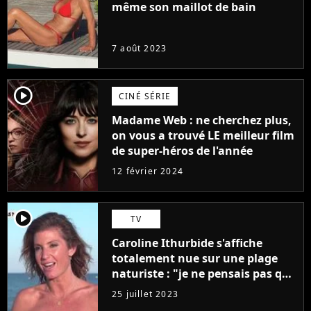
même son maillot de bain
7 août 2023
player2
CINÉ SÉRIE
Madame Web : ne cherchez plus,
on vous a trouvé LE meilleur film
de super-héros de l'année
12 février 2024
player2
TV
Caroline Ithurbide s'affiche
totalement nue sur une plage
naturiste : "je ne pensais pas que
j'arriverais à le faire..."
25 juillet 2023