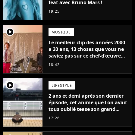
feat avec Bruno Mars !
19:25
player2
MUSIQUE
Le meilleur clip des années 2000
a 20 ans, 13 choses que vous ne
saviez pas sur ce chef-d'œuvre
qui a révolutionné YouTube
18:42
player2
LIFESTYLE
2 ans et demi après son dernier
épisode, cet anime que l'on avait
tous oublié tease son grand
retour
17:26