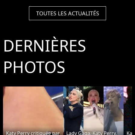
TOUTES LES ACTUALITÉS
DERNIÈRES
PHOTOS
Katy Perry critiquée par
Lady Gaga, Katy Perry,
Kat