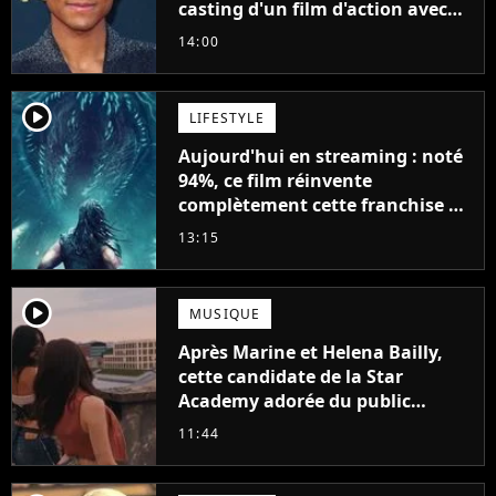
casting d'un film d'action avec
Will Smith
14:00
player2
LIFESTYLE
Aujourd'hui en streaming : noté
94%, ce film réinvente
complètement cette franchise de
science-fiction vieille de 40 ans
13:15
player2
MUSIQUE
Après Marine et Helena Bailly,
cette candidate de la Star
Academy adorée du public
annonce son premier album,
11:44
"C'est tellement puissant"