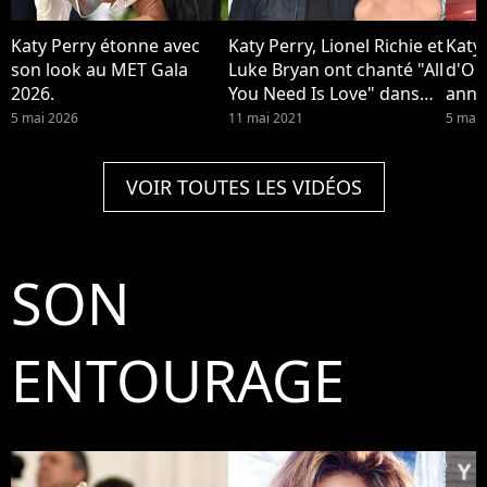
Katy Perry étonne avec
Katy Perry, Lionel Richie et
Katy
son look au MET Gala
Luke Bryan ont chanté "All
d'Or
2026.
You Need Is Love" dans
anno
American Idol. Luke Bryan
dans
5 mai 2026
11 mai 2021
5 mar
a critiqué les poils de
Worn
jambes de Katy Perry, elle
VOIR TOUTES LES VIDÉOS
lui a répondu
SON
ENTOURAGE