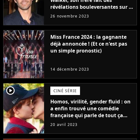
Walker, son frère fait des
révélations bouleversantes sur la
réaction des acteurs de Fast and
26 novembre 2023
Furious
Miss France 2024 : la gagnante
déjà annoncée ! (Et ce n'est pas
un simple pronostic)
14 décembre 2023
player2
CINÉ SÉRIE
Homos, virilité, gender fluid : on
a enfin trouvé une comédie
française qui parle de tout ça
sans être super ringarde
20 avril 2023