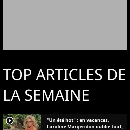
TOP ARTICLES DE
LA SEMAINE
player2
"Un été hot" : en vacances,
Caroline Margeridon oublie tout,