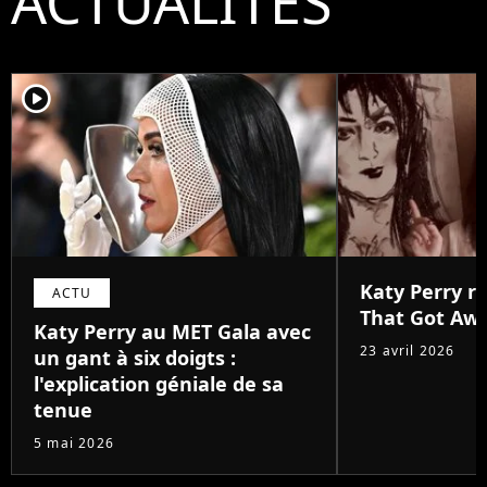
ACTUALITÉS
player2
Katy Perry r
ACTU
That Got Aw
Katy Perry au MET Gala avec
23 avril 2026
un gant à six doigts :
l'explication géniale de sa
tenue
5 mai 2026