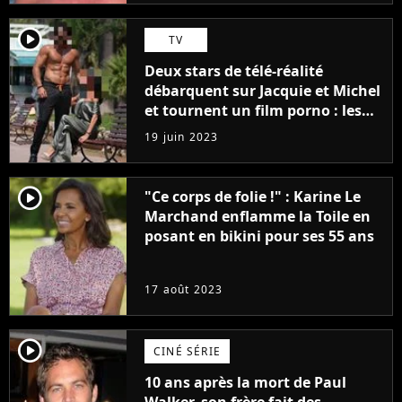
player2
TV
Deux stars de télé-réalité
débarquent sur Jacquie et Michel
et tournent un film porno : les
premières images du tournage
19 juin 2023
(exclu)
player2
"Ce corps de folie !" : Karine Le
Marchand enflamme la Toile en
posant en bikini pour ses 55 ans
17 août 2023
player2
CINÉ SÉRIE
10 ans après la mort de Paul