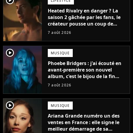
player2
LIFESTYLE
Heated Rivalry en danger ? La
saison 2 gâchée par les fans, le
créateur pousse un coup de
gueule
7 août 2026
player2
MUSIQUE
Phoebe Bridgers : j'ai écouté en
avant-première son nouvel
album, c'est le bijou de la fin
d'été
7 août 2026
player2
MUSIQUE
Ariana Grande numéro un des
ventes en France : elle signe le
meilleur démarrage de sa