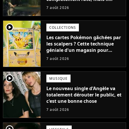
aurait pu être encore pire à
7 août 2026
cause de son acteur
player2
COLLECTIONS
Les cartes Pokémon gâchées par
les scalpers ? Cette technique
géniale d'un magasin pour
ruiner les revendeurs
7 août 2026
player2
MUSIQUE
Le nouveau single d'Angèle va
totalement dérouter le public, et
c'est une bonne chose
7 août 2026