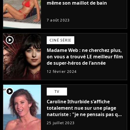
même son maillot de bain
7 août 2023
player2
CINÉ SÉRIE
Madame Web : ne cherchez plus,
on vous a trouvé LE meilleur film
de super-héros de l'année
12 février 2024
player2
TV
Caroline Ithurbide s'affiche
totalement nue sur une plage
naturiste : "je ne pensais pas que
j'arriverais à le faire..."
25 juillet 2023