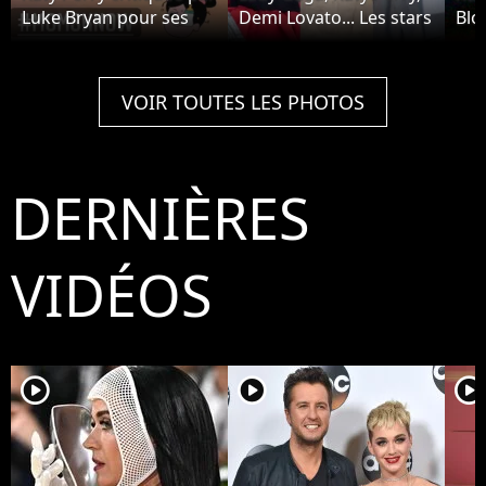
Luke Bryan pour ses
Demi Lovato... Les stars
Bloo
poils aux jambes dans
ont chanté pour
sa 
American Idol : la star
l'investiture de Joe
Vale
le recadre
Biden
bag
VOIR TOUTES LES PHOTOS
DERNIÈRES
VIDÉOS
player2
player2
player2