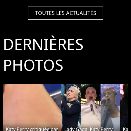
TOUTES LES ACTUALITÉS
DERNIÈRES
PHOTOS
Katy Perry critiquée par
Lady Gaga, Katy Perry,
Kat