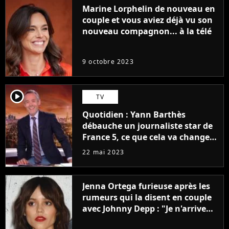
Marine Lorphelin de nouveau en
couple et vous aviez déjà vu son
nouveau compagnon... à la télé
9 octobre 2023
player2
TV
Quotidien : Yann Barthès
débauche un journaliste star de
France 5, ce que cela va changer
à la rentrée
22 mai 2023
Jenna Ortega furieuse après les
rumeurs qui la disent en couple
avec Johnny Depp : "Je n'arrive
même pas..."