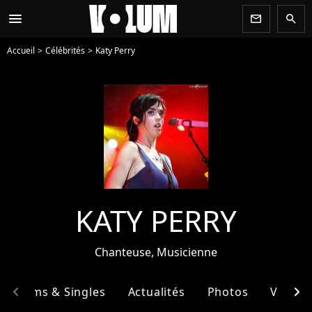
menu
newsletter
search
Accueil
Célébrités
Katy Perry
KATY PERRY
Chanteuse, Musicienne
chevron_left
chevron_right
Albums & Singles
Actualités
Photos
Vidéos