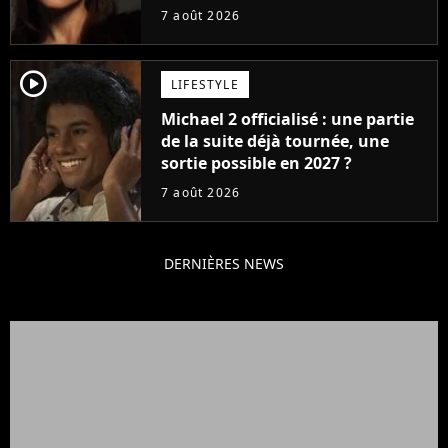
carrière avec son album Petal
7 août 2026
player2
LIFESTYLE
Michael 2 officialisé : une partie
de la suite déjà tournée, une
sortie possible en 2027 ?
7 août 2026
DERNIÈRES NEWS