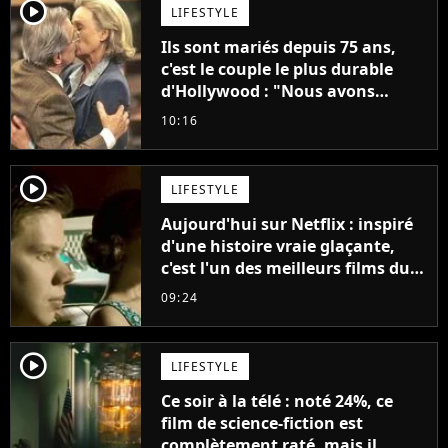
player2
LIFESTYLE
Ils sont mariés depuis 75 ans,
c'est le couple le plus durable
d'Hollywood : "Nous avons
avancé jour après jour, et les
10:16
jours se sont transformés en
décennies"
player2
LIFESTYLE
Aujourd'hui sur Netflix : inspiré
d'une histoire vraie glaçante,
c'est l'un des meilleurs films du
21ème siècle
09:24
player2
LIFESTYLE
Ce soir à la télé : noté 24%, ce
film de science-fiction est
complètement raté, mais il