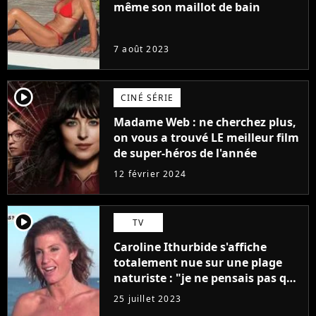
même son maillot de bain
7 août 2023
player2
CINÉ SÉRIE
Madame Web : ne cherchez plus,
on vous a trouvé LE meilleur film
de super-héros de l'année
12 février 2024
player2
TV
Caroline Ithurbide s'affiche
totalement nue sur une plage
naturiste : "je ne pensais pas que
j'arriverais à le faire..."
25 juillet 2023