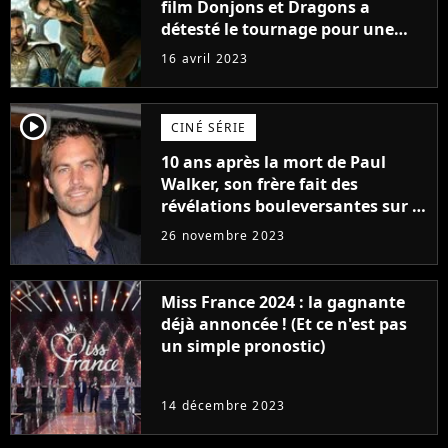
film Donjons et Dragons a
détesté le tournage pour une
raison très spéciale
16 avril 2023
player2
CINÉ SÉRIE
10 ans après la mort de Paul
Walker, son frère fait des
révélations bouleversantes sur la
réaction des acteurs de Fast and
26 novembre 2023
Furious
Miss France 2024 : la gagnante
déjà annoncée ! (Et ce n'est pas
un simple pronostic)
14 décembre 2023