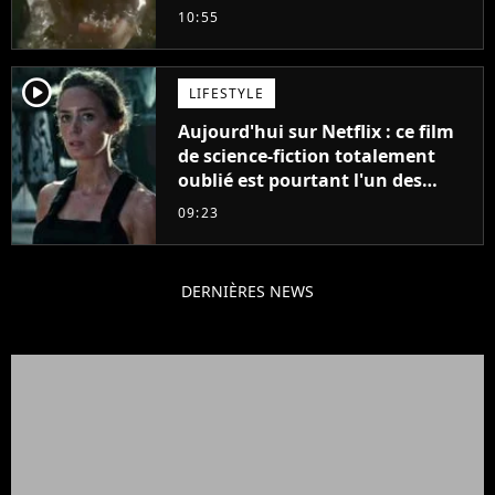
plus stupide de l'année"
10:55
player2
LIFESTYLE
Aujourd'hui sur Netflix : ce film
de science-fiction totalement
oublié est pourtant l'un des
meilleurs des années 2010
09:23
DERNIÈRES NEWS