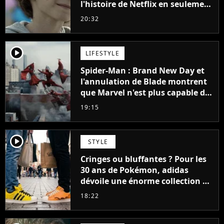
l'histoire de Netflix en seulement
48 jours
20:32
player2
LIFESTYLE
Spider-Man : Brand New Day et
l'annulation de Blade montrent
que Marvel n'est plus capable de
faire quoi que ce soit de simple
19:15
player2
STYLE
Cringes ou bluffantes ? Pour les
30 ans de Pokémon, adidas
dévoile une énorme collection de
sneakers et je ne sais pas quoi en
18:22
penser