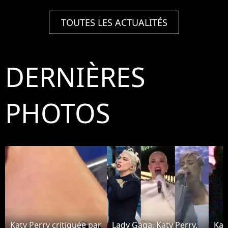
TOUTES LES ACTUALITÉS
DERNIÈRES
PHOTOS
Katy Perry critiquée par
Lady Gaga, Katy Perry,
Kat