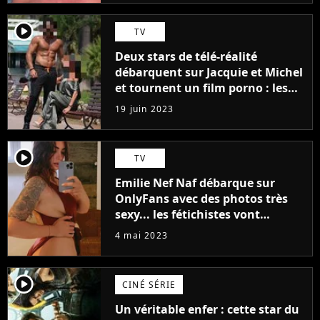
player2
TV
Deux stars de télé-réalité
débarquent sur Jacquie et Michel
et tournent un film porno : les
premières images du tournage
19 juin 2023
(exclu)
player2
TV
Emilie Nef Naf débarque sur
OnlyFans avec des photos très
sexy... les fétichistes vont
prendre leur pied !
4 mai 2023
player2
CINÉ SÉRIE
Un véritable enfer : cette star du