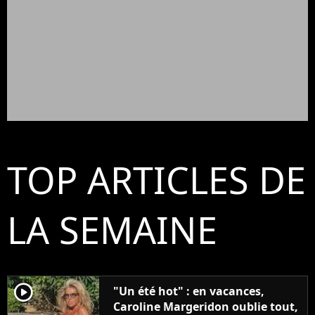
TOP ARTICLES DE
LA SEMAINE
player2
"Un été hot" : en vacances,
Caroline Margeridon oublie tout,