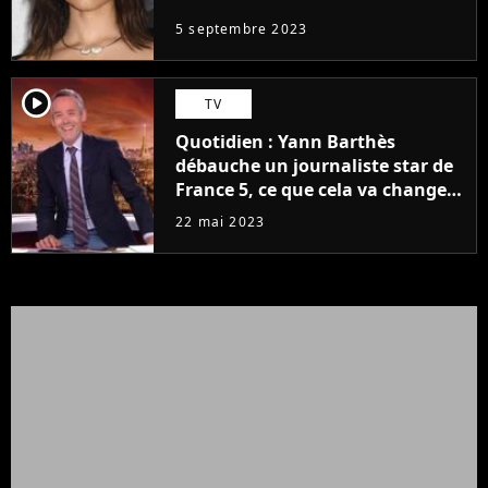
5 septembre 2023
player2
TV
Quotidien : Yann Barthès
débauche un journaliste star de
France 5, ce que cela va changer
à la rentrée
22 mai 2023