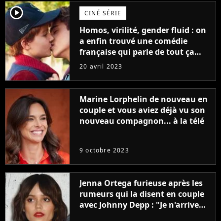
player2
CINÉ SÉRIE
Homos, virilité, gender fluid : on
a enfin trouvé une comédie
française qui parle de tout ça
sans être super ringarde
20 avril 2023
Marine Lorphelin de nouveau en
couple et vous aviez déjà vu son
nouveau compagnon... à la télé
9 octobre 2023
Jenna Ortega furieuse après les
rumeurs qui la disent en couple
avec Johnny Depp : "Je n'arrive
même pas..."