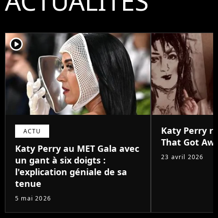
ACTUALITÉS
player2
Katy Perry r
ACTU
That Got Aw
Katy Perry au MET Gala avec
23 avril 2026
un gant à six doigts :
l'explication géniale de sa
tenue
5 mai 2026