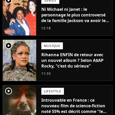
player2
SÉRIES
Ni Michael ni Janet : le
personnage le plus controversé
de la famille Jackson va avoir le
droit à sa propre série
12:18
player2
MUSIQUE
Rihanna ENFIN de retour avec
un nouvel album ? Selon A$AP
Rocky, "c'est du sérieux"
11:33
player2
LIFESTYLE
Introuvable en France : ce
nouveau film de science-fiction
noté 55% est décrit comme "le