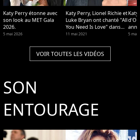
Katy Perry étonne avec
Katy Perry, Lionel Richie et
Katy
son look au MET Gala
Luke Bryan ont chanté "All
d'Or
2026.
You Need Is Love" dans
anno
American Idol. Luke Bryan
dans
5 mai 2026
11 mai 2021
5 mar
a critiqué les poils de
Worn
jambes de Katy Perry, elle
VOIR TOUTES LES VIDÉOS
lui a répondu
SON
ENTOURAGE