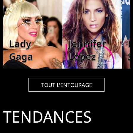
Lady
Jennifer
B
Gaga
Lopez
S
TOUT L'ENTOURAGE
TENDANCES