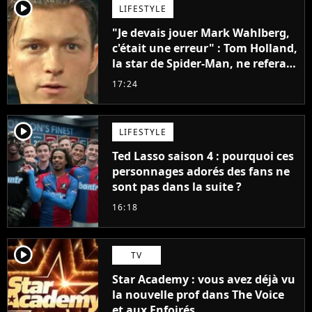
player2
LIFESTYLE
"Je devais jouer Mark Wahlberg,
c'était une erreur" : Tom Holland,
la star de Spider-Man, ne referait
pas ce blockbuster
17:24
player2
LIFESTYLE
Ted Lasso saison 4 : pourquoi ces
personnages adorés des fans ne
sont pas dans la suite ?
16:18
player2
TV
Star Academy : vous avez déjà vu
la nouvelle prof dans The Voice
et aux Enfoirés