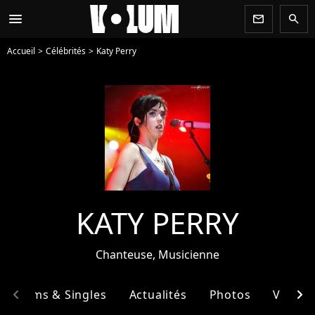
menu
newsletter
search
Accueil
Célébrités
Katy Perry
KATY PERRY
Chanteuse, Musicienne
chevron_left
chevron_right
Albums & Singles
Actualités
Photos
Vidéos