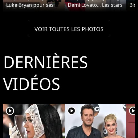
Luke Bryan pour ses
Demi Lovato... Les stars
Bloo
poils aux jambes dans
ont chanté pour
sa 
American Idol : la star
l'investiture de Joe
Vale
le recadre
Biden
bag
VOIR TOUTES LES PHOTOS
DERNIÈRES
VIDÉOS
player2
player2
player2