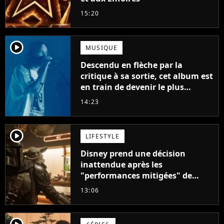
15:20
player2
MUSIQUE
Descendu en flèche par la
critique à sa sortie, cet album est
en train de devenir le plus
populaire de son auteur
14:23
player2
LIFESTYLE
Disney prend une décision
inattendue après les
"performances mitigées" de
Vaiana et The Mandalorian &
13:06
Grogu au box-office