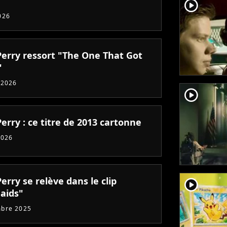
player2
026
Perry ressort "The One That Got
"
 2026
player2
erry : ce titre de 2013 cartonne
2026
erry se relève dans le clip
player2
aids"
mbre 2025