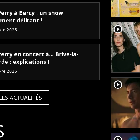
Perry à Bercy : un show
ment délirant !
player2
bre 2025
erry en concert à... Brive-la-
rde : explications !
bre 2025
player2
LES ACTUALITÉS
S
player2