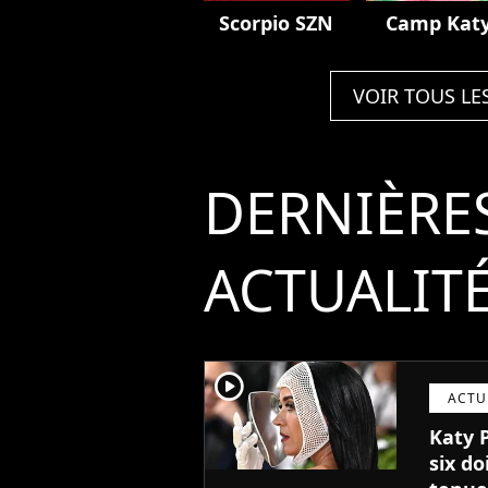
Scorpio SZN
Camp Kat
VOIR TOUS LE
DERNIÈRE
ACTUALIT
player2
ACTU
Katy 
six do