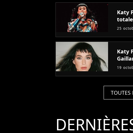
Katy 
totale
25 octo
Katy P
Gailla
19 octo
TOUTES 
DERNIÈRE