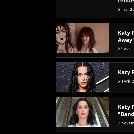
tenue
5 mai 2
Katy 
Away
23 avril
Katy P
5 avril 
Katy P
"Band
7 nove