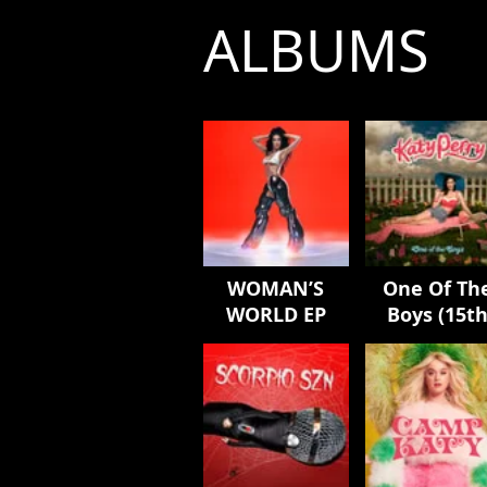
ALBUMS
WOMAN’S
One Of Th
WORLD EP
Boys (15t
Anniversar
Edition)