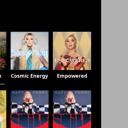
e
Cosmic Energy
Empowered
h
y