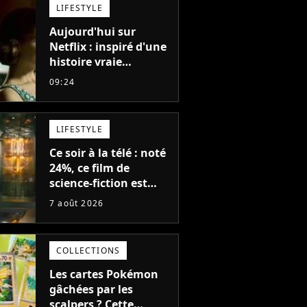
LIFESTYLE
Aujourd'hui sur
Netflix : inspiré d'une
histoire vraie
glaçante, c'est l'un
09:24
des meilleurs films du
21ème siècle
LIFESTYLE
Ce soir à la télé : noté
24%, ce film de
science-fiction est
complètement raté,
7 août 2026
mais il aurait pu être
encore pire à cause de
son acteur
COLLECTIONS
Les cartes Pokémon
gâchées par les
scalpers ? Cette