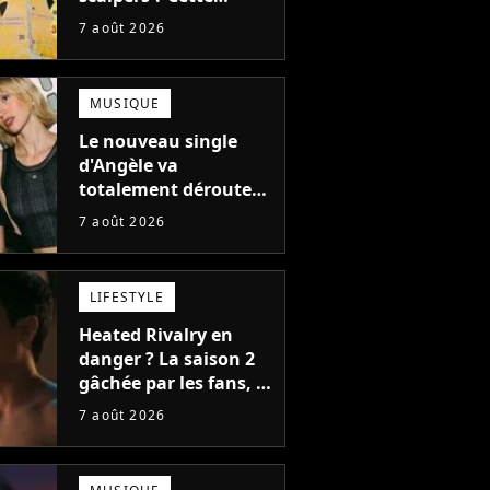
technique géniale
7 août 2026
d'un magasin pour
ruiner les revendeurs
MUSIQUE
Le nouveau single
d'Angèle va
totalement dérouter
le public, et c'est une
7 août 2026
bonne chose
LIFESTYLE
Heated Rivalry en
danger ? La saison 2
gâchée par les fans, le
créateur pousse un
7 août 2026
coup de gueule