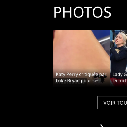
PHOTOS
Katy Perry critiquée par
Lady G
Luke Bryan pour ses
Demi L
poils aux jambes dans
ont ch
American Idol : la star
l'inves
le recadre
Biden
VOIR TOU