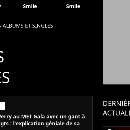
y
Smile
Smile
S ALBUMS ET SINGLES
S
ÉS
DERNIÈ
ACTUAL
Perry au MET Gala avec un gant à
igts : l'explication géniale de sa