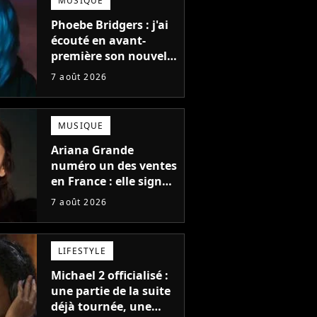
MUSIQUE
Phoebe Bridgers : j'ai
écouté en avant-
première son nouvel
album, c'est le bijou
7 août 2026
de la fin d'été
MUSIQUE
Ariana Grande
numéro un des ventes
en France : elle signe
t Orlando
Katy Perry et Orlando
Katy Perry et Orla
le meilleur démarrage
: Il a fait
Bloom fiancés : Il a fait
Bloom fiancés : Il a 
7 août 2026
de sa carrière avec
 la Saint-
sa demande à la Saint-
sa demande à la Sai
son album Petal
 dévoile la
Valentin, elle dévoile la
Valentin, elle dévoil
stagram.
bague sur Instagram.
bague sur Instagr
LIFESTYLE
Michael 2 officialisé :
une partie de la suite
déjà tournée, une