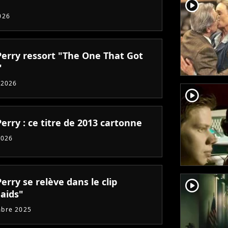
player2
026
Perry ressort "The One That Got
"
 2026
player2
erry : ce titre de 2013 cartonne
2026
erry se relève dans le clip
player2
aids"
mbre 2025