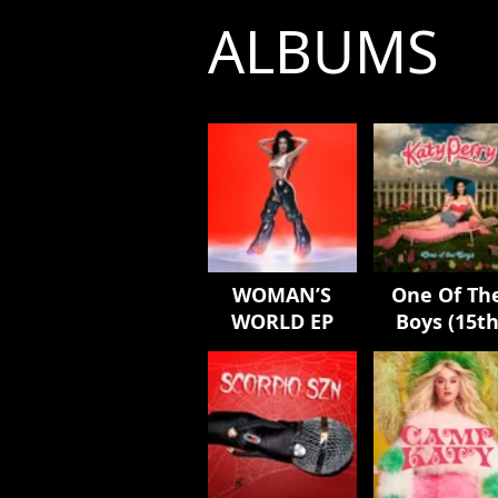
ALBUMS
WOMAN’S
One Of Th
WORLD EP
Boys (15t
Anniversar
Edition)