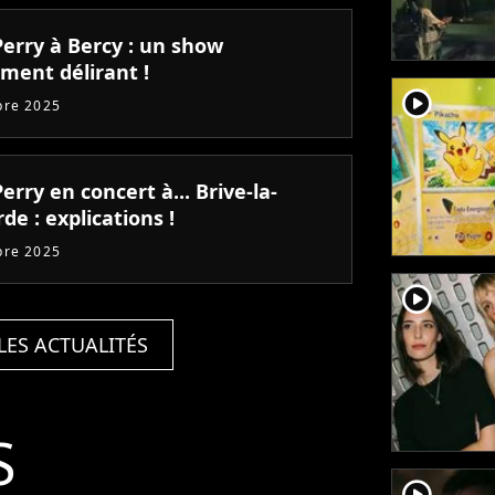
Perry à Bercy : un show
ment délirant !
player2
bre 2025
erry en concert à... Brive-la-
rde : explications !
bre 2025
player2
LES ACTUALITÉS
S
player2