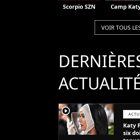
Scorpio SZN
Camp Kat
VOIR TOUS LE
DERNIÈRE
ACTUALIT
player2
ACTU
Katy 
six do