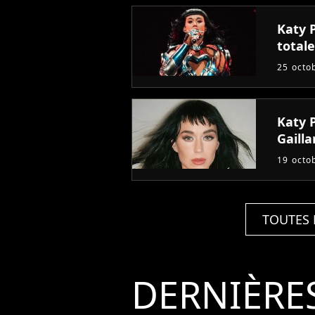
Katy 
totale
25 octo
Katy P
Gailla
19 octo
TOUTES 
DERNIÈRE