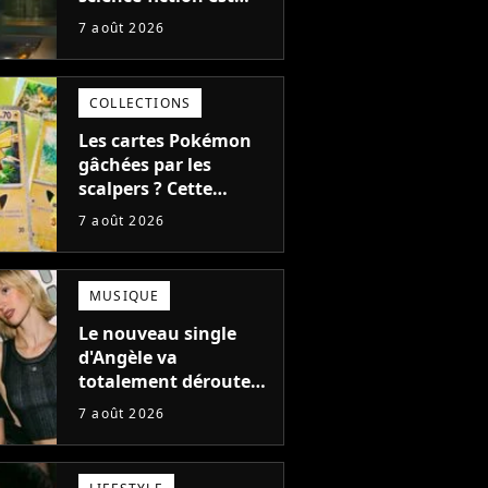
complètement raté,
7 août 2026
mais il aurait pu être
encore pire à cause de
son acteur
COLLECTIONS
Les cartes Pokémon
gâchées par les
scalpers ? Cette
technique géniale
7 août 2026
d'un magasin pour
ruiner les revendeurs
MUSIQUE
Le nouveau single
d'Angèle va
totalement dérouter
le public, et c'est une
7 août 2026
bonne chose