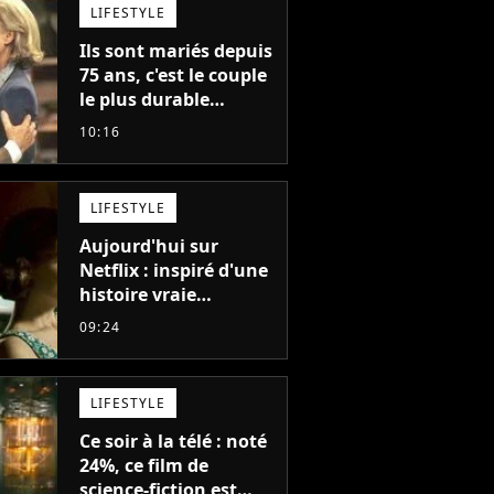
LIFESTYLE
Ils sont mariés depuis
75 ans, c'est le couple
le plus durable
d'Hollywood : "Nous
10:16
avons avancé jour
après jour, et les jours
se sont transformés
LIFESTYLE
en décennies"
Aujourd'hui sur
Netflix : inspiré d'une
histoire vraie
glaçante, c'est l'un
09:24
des meilleurs films du
21ème siècle
LIFESTYLE
Ce soir à la télé : noté
24%, ce film de
science-fiction est