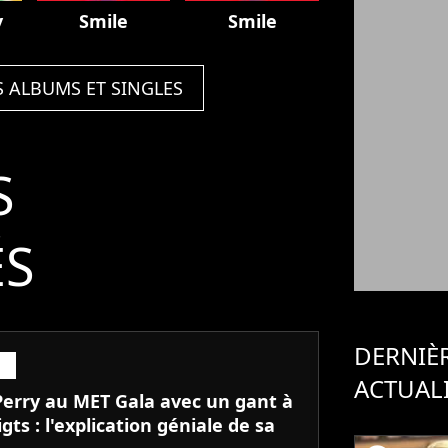
y
Smile
Smile
S ALBUMS ET SINGLES
S
ÉS
DERNIÈ
ACTUAL
Perry au MET Gala avec un gant à
igts : l'explication géniale de sa