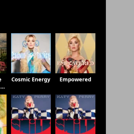
e
Cosmic Energy
Empowered
h
y