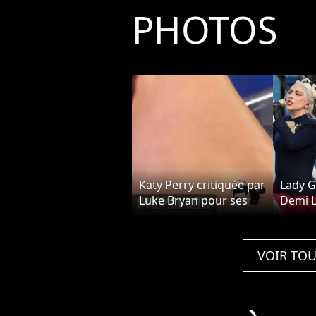
PHOTOS
Katy Perry critiquée par
Lady G
Luke Bryan pour ses
Demi L
poils aux jambes dans
ont ch
American Idol : la star
l'inves
le recadre
Biden
VOIR TOU