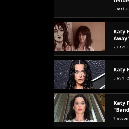
tenue
5 mai 2
Katy 
Away
23 avril
Katy P
5 avril 
Katy P
"Band
7 nove