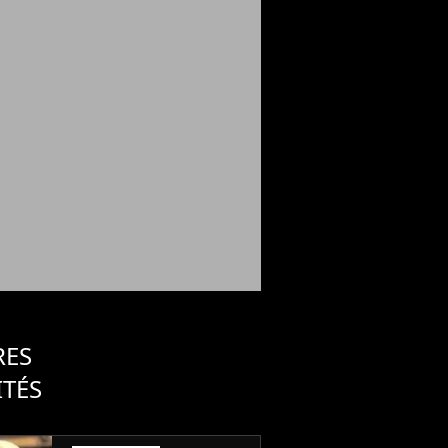
RES
ITÉS