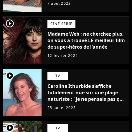
7 août 2023
player2
CINÉ SÉRIE
Madame Web : ne cherchez plus,
on vous a trouvé LE meilleur film
de super-héros de l'année
12 février 2024
player2
TV
Caroline Ithurbide s'affiche
totalement nue sur une plage
naturiste : "je ne pensais pas que
j'arriverais à le faire..."
25 juillet 2023
player2
TV