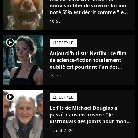
nouveau film de science-fiction
noté 55% est décrit comme "le
plus stupide de l'année"
10:55
player2
LIFESTYLE
Aujourd'hui sur Netflix : ce film
de science-fiction totalement
oublié est pourtant l'un des
meilleurs des années 2010
09:23
player2
LIFESTYLE
Le fils de Michael Douglas a
passé 7 ans en prison : "Je
distribuais des joints pour mon
père"
5 août 2026