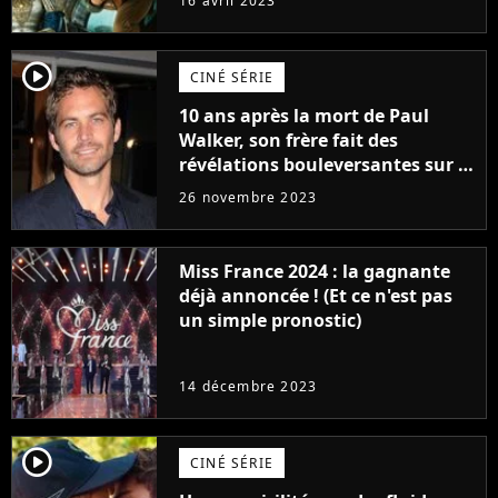
16 avril 2023
player2
CINÉ SÉRIE
10 ans après la mort de Paul
Walker, son frère fait des
révélations bouleversantes sur la
réaction des acteurs de Fast and
26 novembre 2023
Furious
Miss France 2024 : la gagnante
déjà annoncée ! (Et ce n'est pas
un simple pronostic)
14 décembre 2023
player2
CINÉ SÉRIE