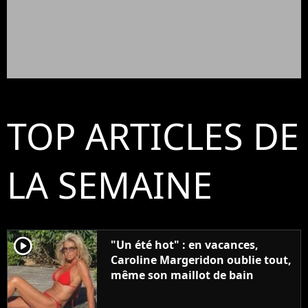
TOP ARTICLES DE
LA SEMAINE
player2
"Un été hot" : en vacances,
Caroline Margeridon oublie tout,
même son maillot de bain