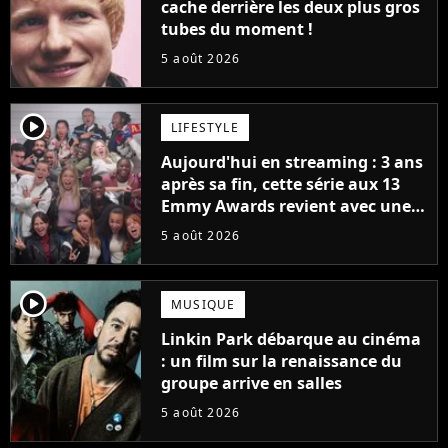
cache derrière les deux plus gros
tubes du moment !
5 août 2026
player2
LIFESTYLE
Aujourd'hui en streaming : 3 ans
après sa fin, cette série aux 13
Emmy Awards revient avec une
suite... totalement différente
5 août 2026
player2
MUSIQUE
Linkin Park débarque au cinéma
: un film sur la renaissance du
groupe arrive en salles
5 août 2026