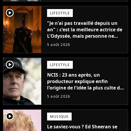
player2
LIFESTYLE
"Je n'ai pas travaillé depuis un
an" : c'est la meilleure actrice de
L'Odyssée, mais personne ne
veut lui donner de rôle au
5 août 2026
cinéma
player2
LIFESTYLE
NCIS : 23 ans après, un
producteur explique enfin
l'origine de l'idée la plus culte de
la série (et on ne parle pas du
5 août 2026
bateau)
player2
MUSIQUE
Le saviez-vous ? Ed Sheeran se