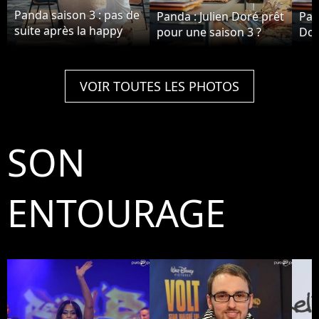
Panda saison 3 : pas de
Panda : Julien Doré prêt
Pan
suite après la happy
pour une saison 3 ?
Dor
ending ?
VOIR TOUTES LES PHOTOS
SON
ENTOURAGE