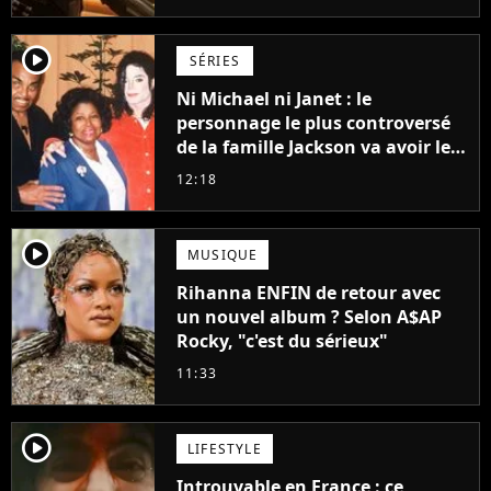
Grogu au box-office
player2
SÉRIES
Ni Michael ni Janet : le
personnage le plus controversé
de la famille Jackson va avoir le
droit à sa propre série
12:18
player2
MUSIQUE
Rihanna ENFIN de retour avec
un nouvel album ? Selon A$AP
Rocky, "c'est du sérieux"
11:33
player2
LIFESTYLE
Introuvable en France : ce