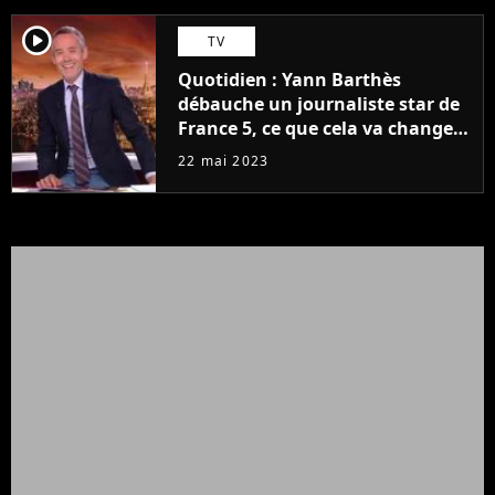
player2
TV
Quotidien : Yann Barthès
débauche un journaliste star de
France 5, ce que cela va changer
à la rentrée
22 mai 2023