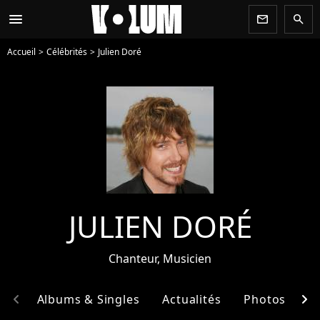
menu
newsletter
search
Accueil
Célébrités
Julien Doré
JULIEN DORÉ
Chanteur, Musicien
chevron_left
chevron_right
hie
Albums & Singles
Actualités
Photos
E