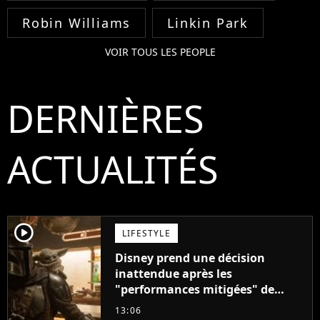
Robin Williams
Linkin Park
VOIR TOUS LES PEOPLE
DERNIÈRES
ACTUALITÉS
player2
LIFESTYLE
Disney prend une décision
inattendue après les
"performances mitigées" de
Vaiana et The Mandalorian &
13:06