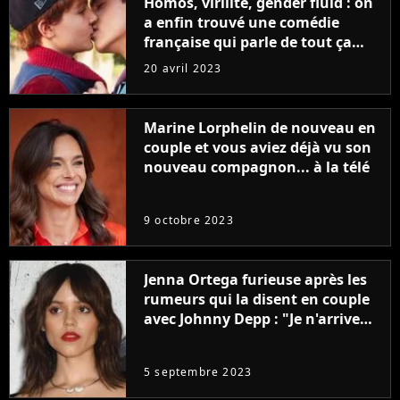
Homos, virilité, gender fluid : on
a enfin trouvé une comédie
française qui parle de tout ça
sans être super ringarde
20 avril 2023
Marine Lorphelin de nouveau en
couple et vous aviez déjà vu son
nouveau compagnon... à la télé
9 octobre 2023
Jenna Ortega furieuse après les
rumeurs qui la disent en couple
avec Johnny Depp : "Je n'arrive
même pas..."
5 septembre 2023