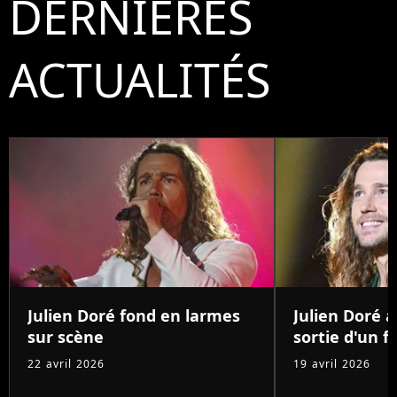
DERNIÈRES
ACTUALITÉS
Julien Doré fond en larmes
Julien Doré 
sur scène
sortie d'un 
22 avril 2026
19 avril 2026