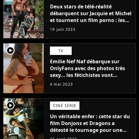
Deux stars de télé-réalité
débarquent sur Jacquie et Michel
et tournent un film porno : les
premières images du tournage
19 juin 2023
(exclu)
player2
TV
Emilie Nef Naf débarque sur
OnlyFans avec des photos très
sexy... les fétichistes vont
prendre leur pied !
4 mai 2023
player2
CINÉ SÉRIE
Un véritable enfer : cette star du
film Donjons et Dragons a
détesté le tournage pour une
raison très spéciale