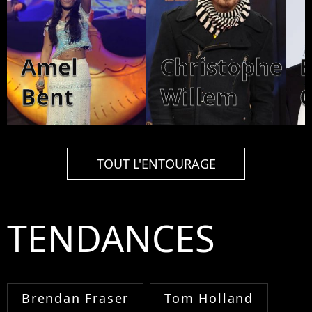
Amel
Christophe
Bent
Willem
C
TOUT L'ENTOURAGE
TENDANCES
Brendan Fraser
Tom Holland