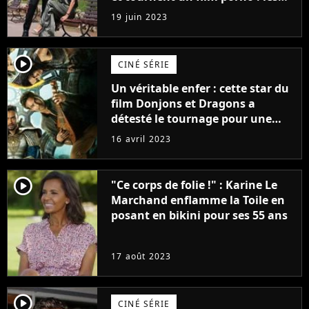
premières images du tournage
19 juin 2023
(exclu)
player2
CINÉ SÉRIE
Un véritable enfer : cette star du
film Donjons et Dragons a
détesté le tournage pour une
raison très spéciale
16 avril 2023
player2
"Ce corps de folie !" : Karine Le
Marchand enflamme la Toile en
posant en bikini pour ses 55 ans
17 août 2023
player2
CINÉ SÉRIE