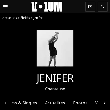
menu
newsletter
search
Accueil
Célébrités
Jenifer
JENIFER
Chanteuse
chevron_left
chevron_right
Albums & Singles
Actualités
Photos
Vidéos