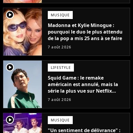
player2
MUSIQUE
Madonna et Kylie Minogue :
pourquoi le duo le plus attendu
de la pop a mis 25 ans à se faire
7 août 2026
player2
LIFESTYLE
Squid Game : le remake
américain est annulé, mais la
série la plus vue sur Netflix
pourrait avoir une version
7 août 2026
française
player2
MUSIQUE
"Un sentiment de délivrance" :