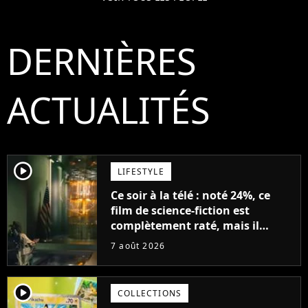
DERNIÈRES
ACTUALITÉS
player2
LIFESTYLE
Ce soir à la télé : noté 24%, ce
film de science-fiction est
complètement raté, mais il
aurait pu être encore pire à
7 août 2026
cause de son acteur
player2
COLLECTIONS