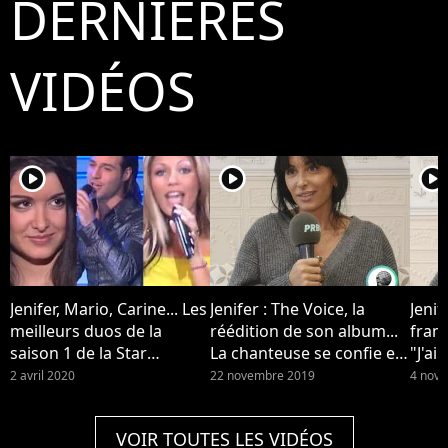
DERNIÈRES
VIDÉOS
player2
player2
player2
Jenifer, Mario, Carine... Les
Jenifer : The Voice, la
Jenif
meilleurs duos de la
réédition de son album...
franç
saison 1 de la Star
La chanteuse se confie en
"J'ai
Academy sont disponibles
interview
scéna
2 avril 2020
22 novembre 2019
4 nov
sur YouTube
VOIR TOUTES LES VIDÉOS