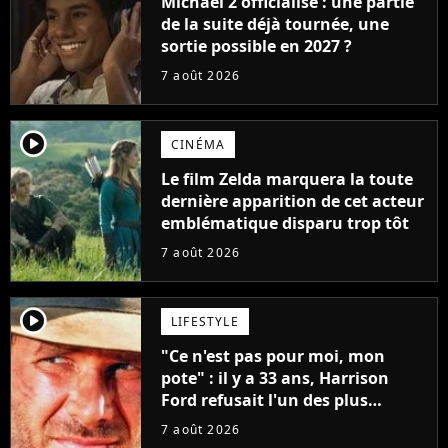
Michael 2 officialisé : une partie
de la suite déjà tournée, une
sortie possible en 2027 ?
7 août 2026
player2
CINÉMA
Le film Zelda marquera la toute
dernière apparition de cet acteur
emblématique disparu trop tôt
7 août 2026
player2
LIFESTYLE
"Ce n'est pas pour moi, mon
pote" : il y a 33 ans, Harrison
Ford refusait l'un des plus
grands succès de tous les temps
7 août 2026