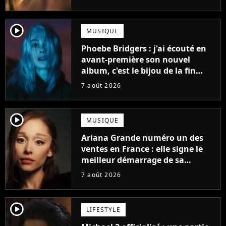
player2
MUSIQUE
Phoebe Bridgers : j'ai écouté en
avant-première son nouvel
album, c'est le bijou de la fin
d'été
7 août 2026
player2
MUSIQUE
Ariana Grande numéro un des
ventes en France : elle signe le
meilleur démarrage de sa
carrière avec son album Petal
7 août 2026
player2
LIFESTYLE