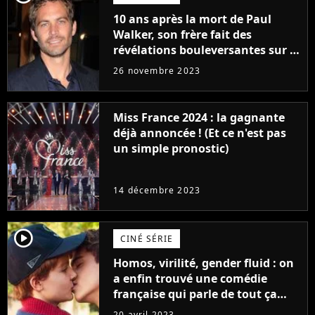
10 ans après la mort de Paul
Walker, son frère fait des
révélations bouleversantes sur la
réaction des acteurs de Fast and
26 novembre 2023
Furious
Miss France 2024 : la gagnante
déjà annoncée ! (Et ce n'est pas
un simple pronostic)
14 décembre 2023
player2
CINÉ SÉRIE
Homos, virilité, gender fluid : on
a enfin trouvé une comédie
française qui parle de tout ça
sans être super ringarde
20 avril 2023