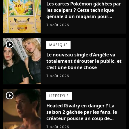
Les cartes Pokémon gâchées par
les scalpers ? Cette technique
géniale d'un magasin pour
ruiner les revendeurs
7 août 2026
player2
MUSIQUE
Le nouveau single d'Angèle va
totalement dérouter le public, et
c'est une bonne chose
7 août 2026
player2
LIFESTYLE
Heated Rivalry en danger ? La
saison 2 gâchée par les fans, le
créateur pousse un coup de
gueule
7 août 2026