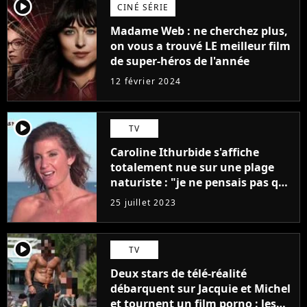
player2
CINÉ SÉRIE
Madame Web : ne cherchez plus,
on vous a trouvé LE meilleur film
de super-héros de l'année
12 février 2024
player2
TV
Caroline Ithurbide s'affiche
totalement nue sur une plage
naturiste : "je ne pensais pas que
j'arriverais à le faire..."
25 juillet 2023
player2
TV
Deux stars de télé-réalité
débarquent sur Jacquie et Michel
et tournent un film porno : les