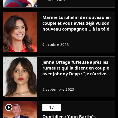
Marine Lorphelin de nouveau en
couple et vous aviez déjà vu son
nouveau compagnon... à la télé
9 octobre 2023
Jenna Ortega furieuse après les
rumeurs qui la disent en couple
avec Johnny Depp : "Je n'arrive
même pas..."
5 septembre 2023
player2
TV
Quotidien : Yann Barthès