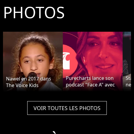
PHOTOS
Purecharts lance son
Sta
Nawel en 2017 dans
podcast "Face A" avec
ne 
The Voice Kids
Jenifer
par
rév
sur
VOIR TOUTES LES PHOTOS