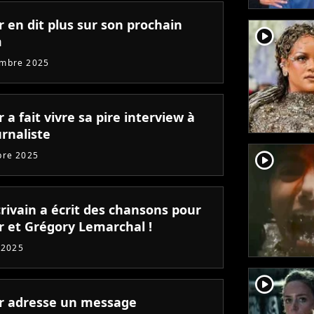
r en dit plus sur son prochain
player2
m
embre 2025
r a fait vivre sa pire interview à
rnaliste
player2
bre 2025
rivain a écrit des chansons pour
er et Grégory Lemarchal !
t 2025
player2
er adresse un message