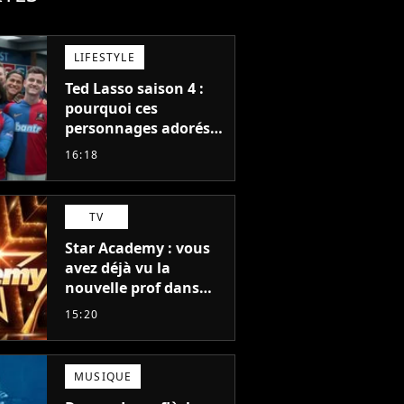
LIFESTYLE
Ted Lasso saison 4 :
pourquoi ces
personnages adorés
des fans ne sont pas
16:18
dans la suite ?
TV
Star Academy : vous
avez déjà vu la
nouvelle prof dans
The Voice et aux
15:20
Enfoirés
MUSIQUE