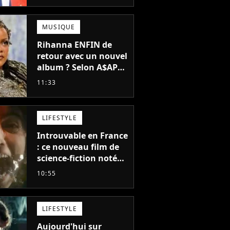
propre série
MUSIQUE
Rihanna ENFIN de
retour avec un nouvel
album ? Selon A$AP
Rocky, "c'est du
11:33
sérieux"
LIFESTYLE
Introuvable en France
: ce nouveau film de
science-fiction noté
55% est décrit comme
10:55
"le plus stupide de
l'année"
LIFESTYLE
Aujourd'hui sur