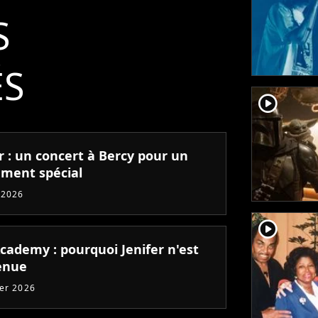
S
ÉS
player2
r : un concert à Bercy pour un
ment spécial
 2026
player2
Academy : pourquoi Jenifer n'est
enue
ier 2026