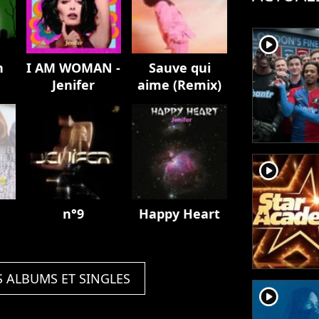
player2
n
I AM WOMAN -
Sauve qui
Jenifer
aime (Remix)
player2
n°9
Happy Heart
S ALBUMS ET SINGLES
player2