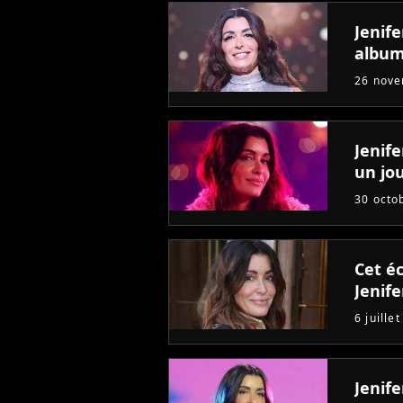
Jenife
albu
26 nov
Jenife
un jou
30 octo
Cet éc
Jenif
6 juille
Jenif