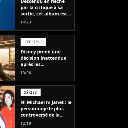
Descendu en flèche
par la critique à sa
sortie, cet album est
en train de devenir le
14:23
plus populaire de son
auteur
LIFESTYLE
Disney prend une
décision inattendue
après les
"performances
13:06
mitigées" de Vaiana
et The Mandalorian &
Grogu au box-office
SÉRIES
Ni Michael ni Janet : le
personnage le plus
controversé de la
famille Jackson va
12:18
avoir le droit à sa