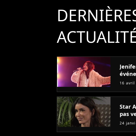
DERNIÈRE
ACTUALIT
Jenife
événe
16 avril
Star 
pas v
24 janv