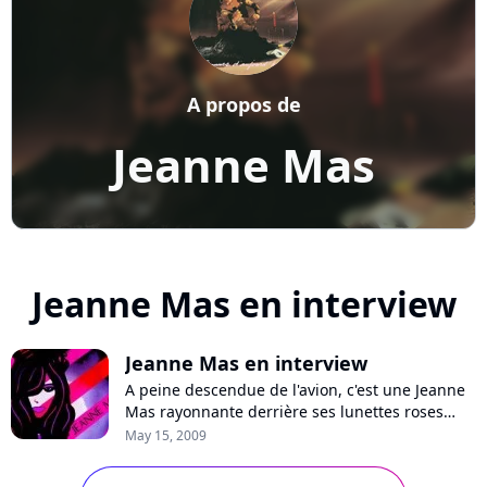
A propos de
Jeanne Mas
Jeanne Mas en interview
Jeanne Mas en interview
A peine descendue de l'avion, c'est une Jeanne
Mas rayonnante derrière ses lunettes roses
fumées que nous avons eu le plaisir de
May 15, 2009
rencontrer à l'avant-veille de son Olympia qui
affiche complet samedi 16 mai prochain. Il