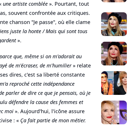
 «
une artiste comblée
». Pourtant, tout
as, souvent confrontée aux critiques.
cente chanson "Je passe", où elle clame
tiens juste la honte / Mais qui sont tous
gardent
».
 parce que, même si on m'adorait au
ayé de m'écraser, de m'humilier
» relate
es dires, c'est sa liberté constante
m'a reproché cette indépendance
de parler de dire ce que je pensais, où je
voulu défendre la cause des femmes et
ec moi
». Aujourd'hui, l'icône assure
tivise : «
Ça fait partie de mon métier.