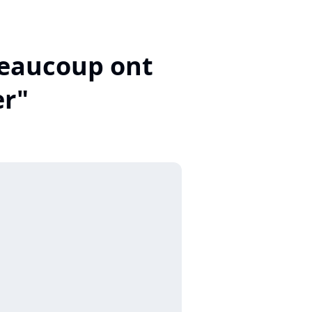
"Beaucoup ont
er"