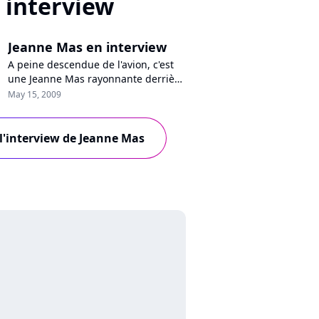
interview
Jeanne Mas en interview
A peine descendue de l'avion, c'est
une Jeanne Mas rayonnante derrière
ses lunettes roses fumées que nous
May 15, 2009
avons eu le plaisir de rencontrer à
l'avant-veille de son Olympia qui
affiche complet samedi 16 mai
 l'interview de Jeanne Mas
prochain. Il reste quelques places
dimanche 17, dépêchez-vous de
réserver ! La chanteuse réserve de
b...