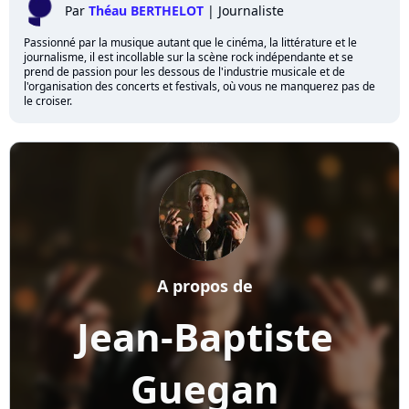
Par
Théau BERTHELOT
|
Journaliste
Passionné par la musique autant que le cinéma, la littérature et le
journalisme, il est incollable sur la scène rock indépendante et se
prend de passion pour les dessous de l'industrie musicale et de
l'organisation des concerts et festivals, où vous ne manquerez pas de
le croiser.
A propos de
Jean-Baptiste
Guegan