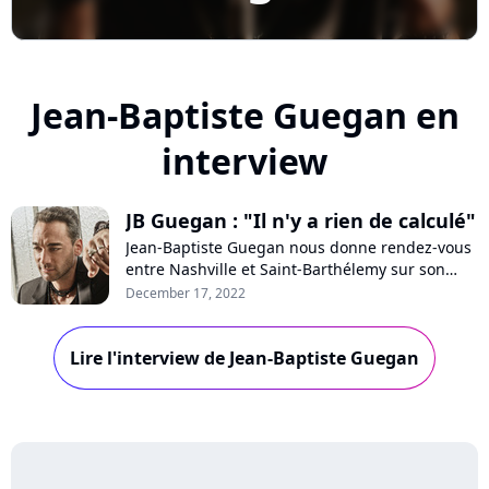
Jean-Baptiste Guegan en
interview
JB Guegan : "Il n'y a rien de calculé"
Jean-Baptiste Guegan nous donne rendez-vous
entre Nashville et Saint-Barthélemy sur son
nouvel album "Toutes les larmes sèchent un
December 17, 2022
jour". Ses racines bretonnes, les galères de ses
débuts, son hommage à Johnny Hallyday : le
Lire l'interview de Jean-Baptiste Guegan
chanteur se confie en toute franchise en
interview pour Purecharts.