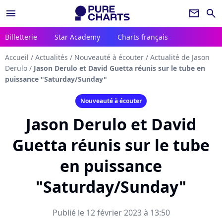
menu
newsletter
search
Billetterie
Star Academy
Charts français
Accueil
/
Actualités
/
Nouveauté à écouter
/
Actualité de Jason
Derulo
/
Jason Derulo et David Guetta réunis sur le tube en
puissance "Saturday/Sunday"
Nouveauté à écouter
Jason Derulo et David
Guetta réunis sur le tube
en puissance
"Saturday/Sunday"
Publié le 12 février 2023 à 13:50