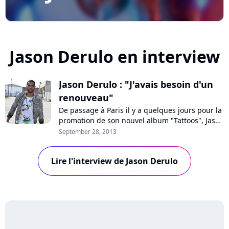
Jason Derulo en interview
Jason Derulo : "J'avais besoin d'un
renouveau"
De passage à Paris il y a quelques jours pour la
promotion de son nouvel album "Tattoos", Jason
Derulo a répondu aux questions de Pure
September 28, 2013
Charts. Son tragique accident l'an dernier, son
habitude de se déshabiller dans ses clips, sa
Lire l'interview de Jason Derulo
relation et ses projets avec Jordin Sparks, le
côté sulfureux de son single "T...