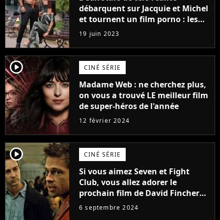
débarquent sur Jacquie et Michel
et tournent un film porno : les
premières images du tournage
19 juin 2023
(exclu)
player2
CINÉ SÉRIE
Madame Web : ne cherchez plus,
on vous a trouvé LE meilleur film
de super-héros de l'année
12 février 2024
player2
CINÉ SÉRIE
Si vous aimez Seven et Fight
Club, vous allez adorer le
prochain film de David Fincher
avec lequel il se réinvente
6 septembre 2024
complètement