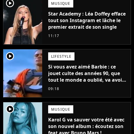
player2
MUSIQUE
Star Academy : Léa Doffey efface
tout son Instagram et lâche le
premier extrait de son single
11:17
player2
LIFESTYLE
Si vous avez aimé Barbie : ce
jouet culte des années 90, que
tout le monde a oublié, va avoir
un film
09:18
player2
MUSIQUE
Karol G va sauver votre été avec
son nouvel album : écoutez son
feat avec Bruno Mars !