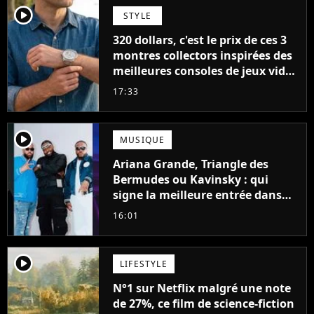
player2
STYLE
320 dollars, c'est le prix de ces 3
montres collectors inspirées des
meilleures consoles de jeux vidéo
des années 90
17:33
player2
MUSIQUE
Ariana Grande, Triangle des
Bermudes ou Kavinsky : qui
signe la meilleure entrée dans
les charts français cette semaine
16:01
?
player2
LIFESTYLE
N°1 sur Netflix malgré une note
de 27%, ce film de science-fiction