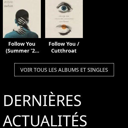
Deluxe)
Follow You
Follow You /
(Summer ’21
Cutthroat
Version)
VOIR TOUS LES ALBUMS ET SINGLES
DERNIÈRES
ACTUALITÉS