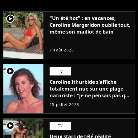
player2
"Un été hot" : en vacances,
Caroline Margeridon oublie tout,
même son maillot de bain
7 août 2023
player2
TV
Caroline Ithurbide s'affiche
totalement nue sur une plage
naturiste : "je ne pensais pas que
j'arriverais à le faire..."
25 juillet 2023
player2
TV
Deux stars de télé-réalité