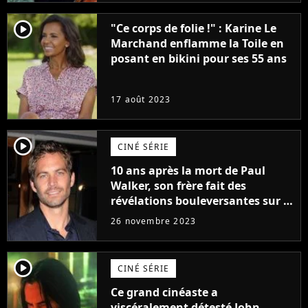
player2
"Ce corps de folie !" : Karine Le
Marchand enflamme la Toile en
posant en bikini pour ses 55 ans
17 août 2023
player2
CINÉ SÉRIE
10 ans après la mort de Paul
Walker, son frère fait des
révélations bouleversantes sur la
réaction des acteurs de Fast and
26 novembre 2023
Furious
player2
CINÉ SÉRIE
Ce grand cinéaste a
viscéralement détesté John