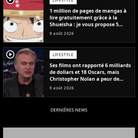
LIFESTYLE
1 million de pages de mangas à
lire gratuitement grâce à la
Shueisha : je vous propose 5
mangas jamais sortis en France
9 août 2026
à découvrir absolument
player2
LIFESTYLE
Ses films ont rapporté 6 milliards
de dollars et 18 Oscars, mais
Christopher Nolan a peur de
tourner un genre de films très
9 août 2026
particulier
DERNIÈRES NEWS