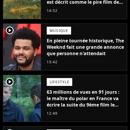
est décrit comme le pire film de
l'été 2026
14:52
player2
MUSIQUE
En pleine tournée historique, The
Weeknd fait une grande annonce
que personne n'attendait
13:42
player2
LIFESTYLE
63 millions de vues en 91 jours :
le maître du polar en France va
écrire la suite du 9ème film le
plus regardé sur Netflix
12:49