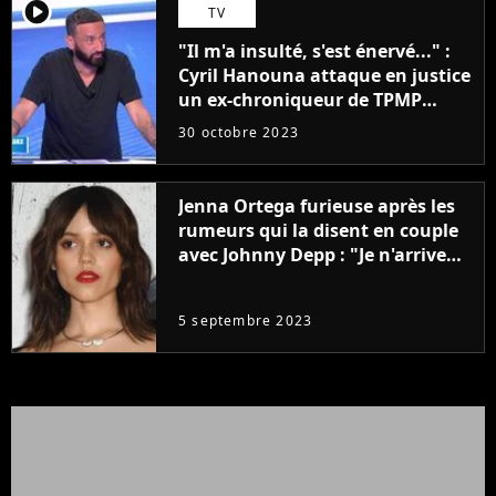
player2
TV
"Il m'a insulté, s'est énervé..." :
Cyril Hanouna attaque en justice
un ex-chroniqueur de TPMP
après de graves accusations
30 octobre 2023
Jenna Ortega furieuse après les
rumeurs qui la disent en couple
avec Johnny Depp : "Je n'arrive
même pas..."
5 septembre 2023