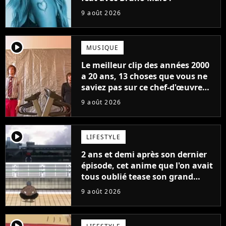
9 août 2026
player2
MUSIQUE
Le meilleur clip des années 2000
a 20 ans, 13 choses que vous ne
saviez pas sur ce chef-d'œuvre
qui a révolutionné YouTube
9 août 2026
player2
LIFESTYLE
2 ans et demi après son dernier
épisode, cet anime que l'on avait
tous oublié tease son grand
retour
9 août 2026
player2