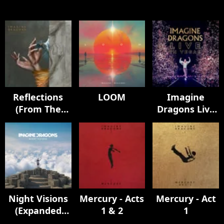
Reflections
LOOM
Imagine
(From The
Dragons Live
Vault Of
in Vegas
Smoke +
Mirrors)
Night Visions
Mercury - Acts
Mercury - Act
(Expanded
1 & 2
1
Edition / Super