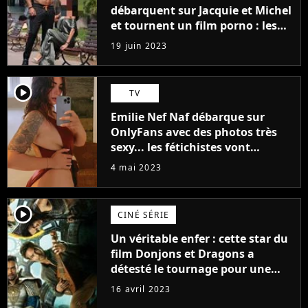
débarquent sur Jacquie et Michel
et tournent un film porno : les
premières images du tournage
19 juin 2023
(exclu)
player2
TV
Emilie Nef Naf débarque sur
OnlyFans avec des photos très
sexy... les fétichistes vont
prendre leur pied !
4 mai 2023
player2
CINÉ SÉRIE
Un véritable enfer : cette star du
film Donjons et Dragons a
détesté le tournage pour une
raison très spéciale
16 avril 2023