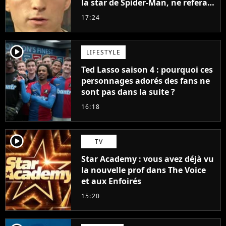
la star de Spider-Man, ne referait
pas ce blockbuster
17:24
player2
LIFESTYLE
Ted Lasso saison 4 : pourquoi ces
personnages adorés des fans ne
sont pas dans la suite ?
16:18
player2
TV
Star Academy : vous avez déjà vu
la nouvelle prof dans The Voice
et aux Enfoirés
15:20