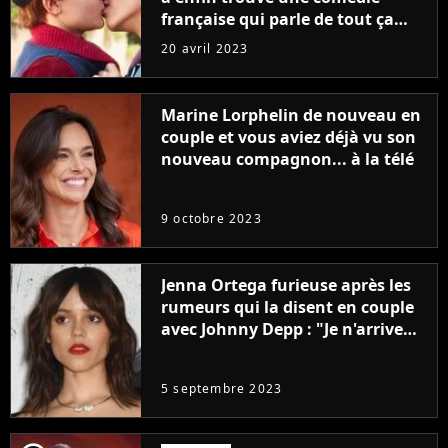
française qui parle de tout ça
sans être super ringarde
20 avril 2023
Marine Lorphelin de nouveau en
couple et vous aviez déjà vu son
nouveau compagnon... à la télé
9 octobre 2023
Jenna Ortega furieuse après les
rumeurs qui la disent en couple
avec Johnny Depp : "Je n'arrive
même pas..."
5 septembre 2023