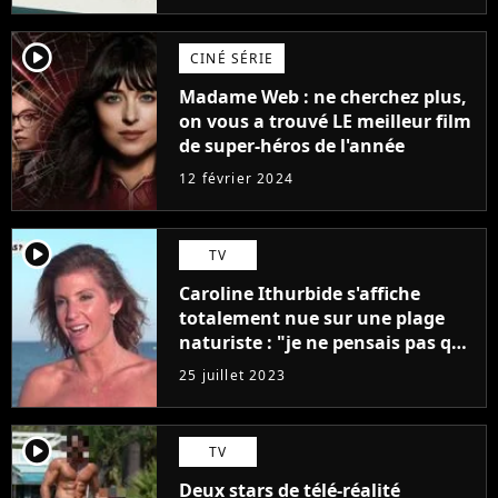
player2
CINÉ SÉRIE
Madame Web : ne cherchez plus,
on vous a trouvé LE meilleur film
de super-héros de l'année
12 février 2024
player2
TV
Caroline Ithurbide s'affiche
totalement nue sur une plage
naturiste : "je ne pensais pas que
j'arriverais à le faire..."
25 juillet 2023
player2
TV
Deux stars de télé-réalité