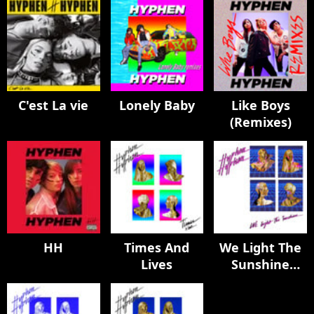
C'est La vie
Lonely Baby
Like Boys
(Remixes)
HH
Times And
We Light The
Lives
Sunshine
(Remix)