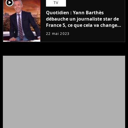
player2
TV
Quotidien : Yann Barthès
débauche un journaliste star de
France 5, ce que cela va changer
à la rentrée
22 mai 2023