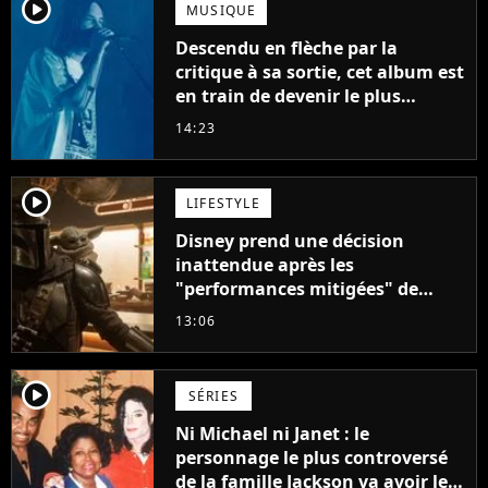
player2
MUSIQUE
Descendu en flèche par la
critique à sa sortie, cet album est
en train de devenir le plus
populaire de son auteur
14:23
player2
LIFESTYLE
Disney prend une décision
inattendue après les
"performances mitigées" de
Vaiana et The Mandalorian &
13:06
Grogu au box-office
player2
SÉRIES
Ni Michael ni Janet : le
personnage le plus controversé
de la famille Jackson va avoir le