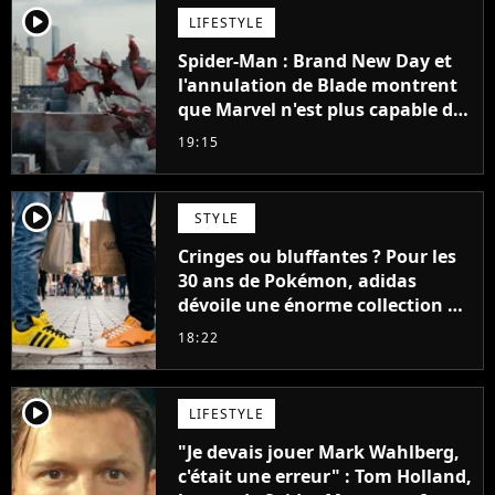
player2
LIFESTYLE
Spider-Man : Brand New Day et
l'annulation de Blade montrent
que Marvel n'est plus capable de
faire quoi que ce soit de simple
19:15
player2
STYLE
Cringes ou bluffantes ? Pour les
30 ans de Pokémon, adidas
dévoile une énorme collection de
sneakers et je ne sais pas quoi en
18:22
penser
player2
LIFESTYLE
"Je devais jouer Mark Wahlberg,
c'était une erreur" : Tom Holland,