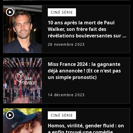
player2
CINÉ SÉRIE
10 ans après la mort de Paul
Walker, son frère fait des
révélations bouleversantes sur la
réaction des acteurs de Fast and
26 novembre 2023
Furious
Miss France 2024 : la gagnante
déjà annoncée ! (Et ce n'est pas
un simple pronostic)
14 décembre 2023
player2
CINÉ SÉRIE
Homos, virilité, gender fluid : on
a enfin trouvé une comédie