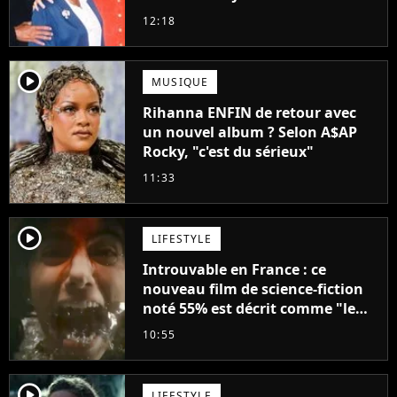
droit à sa propre série
12:18
player2
MUSIQUE
Rihanna ENFIN de retour avec
un nouvel album ? Selon A$AP
Rocky, "c'est du sérieux"
11:33
player2
LIFESTYLE
Introuvable en France : ce
nouveau film de science-fiction
noté 55% est décrit comme "le
plus stupide de l'année"
10:55
player2
LIFESTYLE