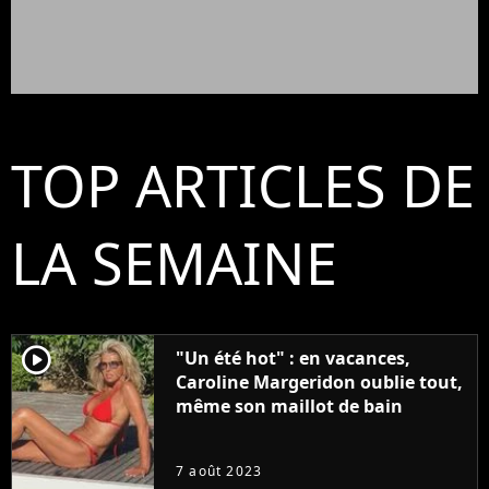
TOP ARTICLES DE
LA SEMAINE
player2
"Un été hot" : en vacances,
Caroline Margeridon oublie tout,
même son maillot de bain
7 août 2023