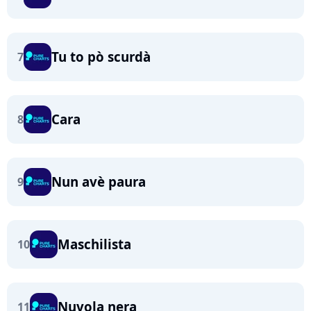
Tu to pò scurdà
7
Cara
8
Nun avè paura
9
Maschilista
10
Nuvola nera
11