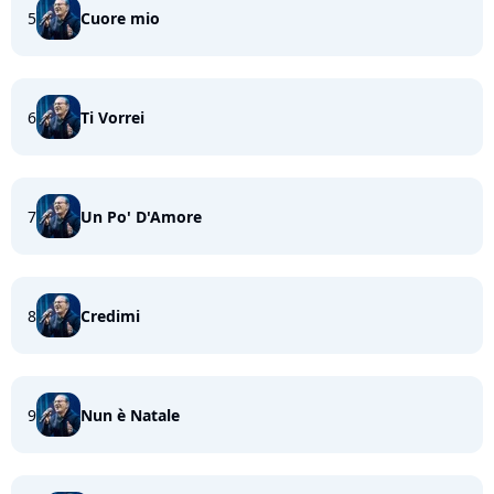
5
Cuore mio
6
Ti Vorrei
7
Un Po' D'Amore
8
Credimi
9
Nun è Natale