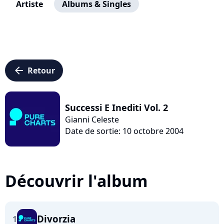
Artiste
Albums & Singles
arrow_left
Retour
Successi E Inediti Vol. 2
Gianni Celeste
Date de sortie: 10 octobre 2004
Découvrir l'album
Divorzia
1