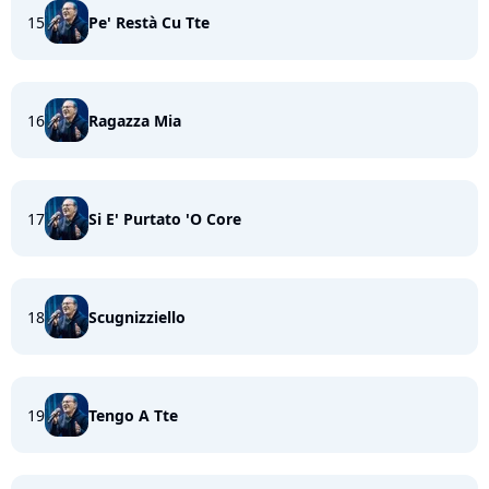
15
Pe' Restà Cu Tte
16
Ragazza Mia
17
Si E' Purtato 'O Core
18
Scugnizziello
19
Tengo A Tte