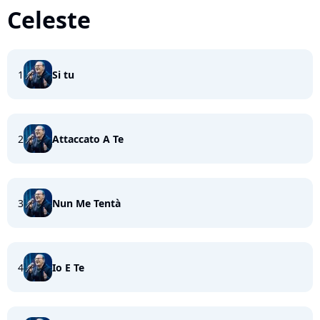
Celeste
1
Si tu
2
Attaccato A Te
3
Nun Me Tentà
4
Io E Te