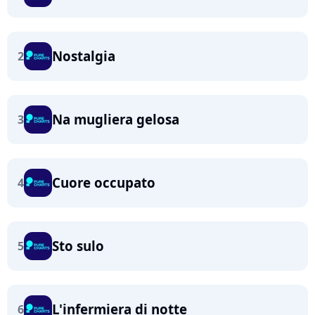
Nostalgia
2
Na mugliera gelosa
3
Cuore occupato
4
Sto sulo
5
L'infermiera di notte
6