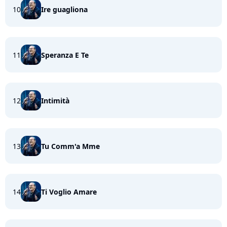
10
Ire guagliona
11
Speranza E Te
12
Intimità
13
Tu Comm'a Mme
14
Ti Voglio Amare