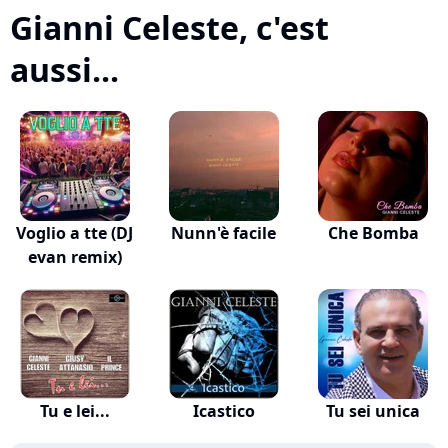
Gianni Celeste, c'est
aussi...
Voglio a tte (DJ
Nunn'è facile
Che Bomba
evan remix)
Tu e lei...
Icastico
Tu sei unica