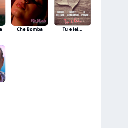
e
Che Bomba
Tu e lei...
a