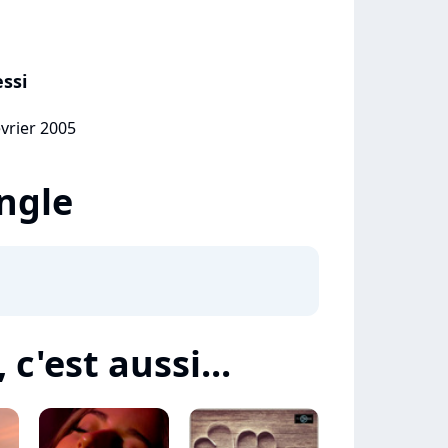
essi
évrier 2005
ingle
 c'est aussi...