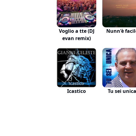
Voglio a tte (DJ
Nunn'è facil
evan remix)
Icastico
Tu sei unic