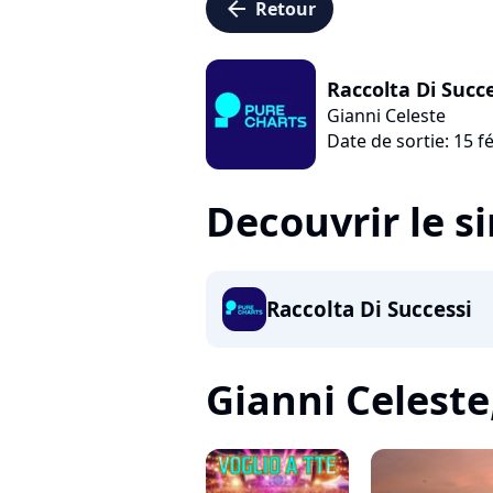
arrow_left
Retour
Raccolta Di Succ
Gianni Celeste
Date de sortie: 15 f
Decouvrir le s
Raccolta Di Successi
Gianni Celeste,