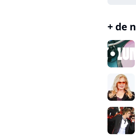
+ de n