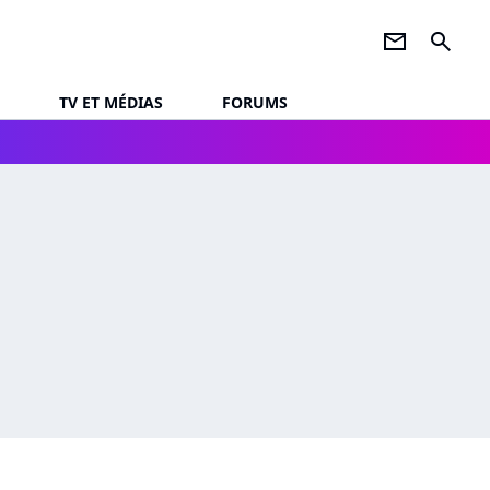
newsletter
search
TV ET MÉDIAS
FORUMS