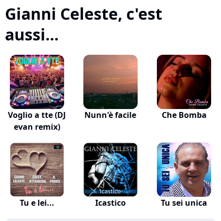
Gianni Celeste, c'est
aussi...
Voglio a tte (DJ
Nunn'è facile
Che Bomba
evan remix)
Tu e lei...
Icastico
Tu sei unica