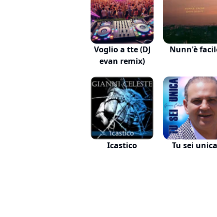
Voglio a tte (DJ
Nunn'è facil
evan remix)
Icastico
Tu sei unic