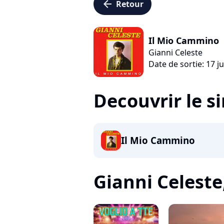
arrow_left
Retour
Il Mio Cammino
Gianni Celeste
Date de sortie: 17 ju
Decouvrir le s
Il Mio Cammino
Gianni Celeste,