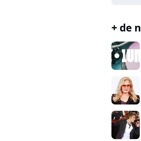
+ de n