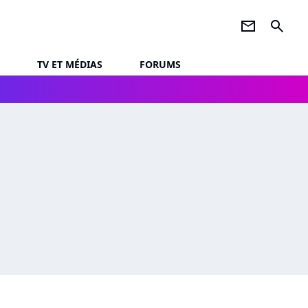
newsletter
search
TV ET MÉDIAS
FORUMS