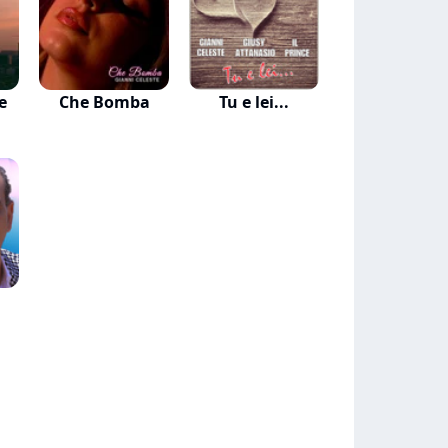
e
Che Bomba
Tu e lei...
a