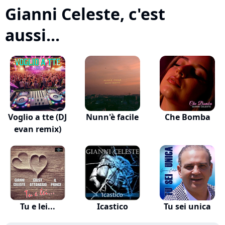
Gianni Celeste, c'est
aussi...
Voglio a tte (DJ
Nunn'è facile
Che Bomba
evan remix)
Tu e lei...
Icastico
Tu sei unica