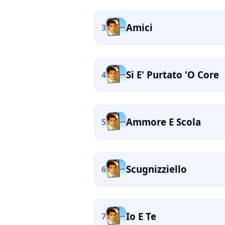
Amici
3
Si E' Purtato 'O Core
4
Ammore E Scola
5
Scugnizziello
6
Io E Te
7