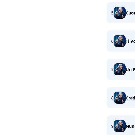
5
Cuo
6
Ti V
7
Un 
8
Cred
9
Nun 