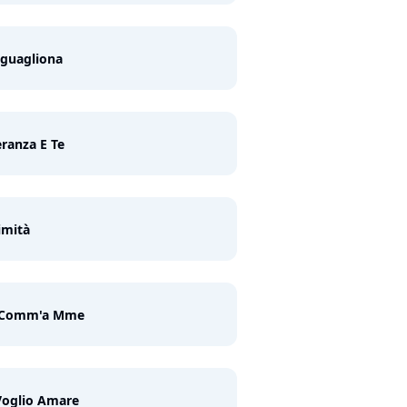
 guagliona
ranza E Te
imità
 Comm'a Mme
Voglio Amare