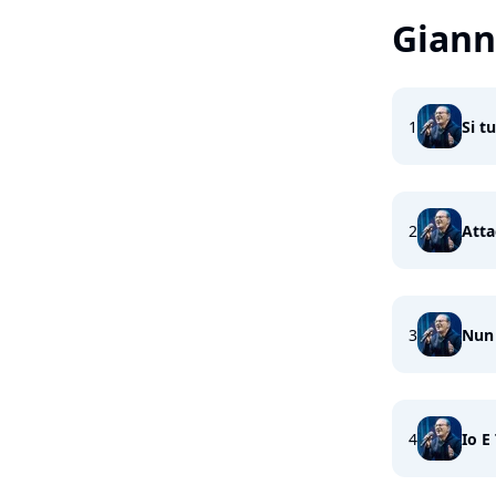
Giann
1
Si tu
2
Atta
3
Nun
4
Io E