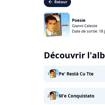
arrow_left
Retour
Poesie
Gianni Celeste
Date de sortie: 18 j
Découvrir l'a
Pe' Restà Cu Tte
1
M'e Conquistato
2