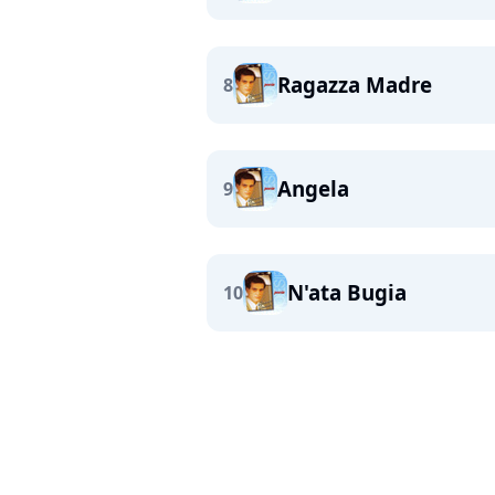
Ragazza Madre
8
Angela
9
N'ata Bugia
10