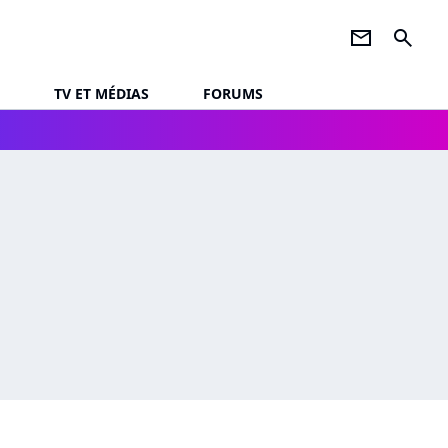
newsletter
search
TV ET MÉDIAS
FORUMS