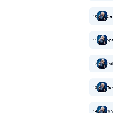
10
Ire
11
Spe
12
Int
13
Tu
14
Ti 