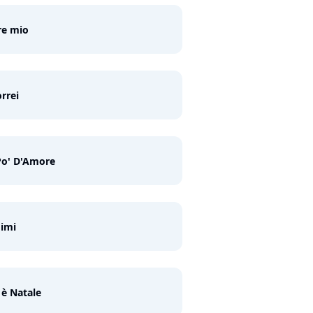
re mio
orrei
Po' D'Amore
imi
è Natale