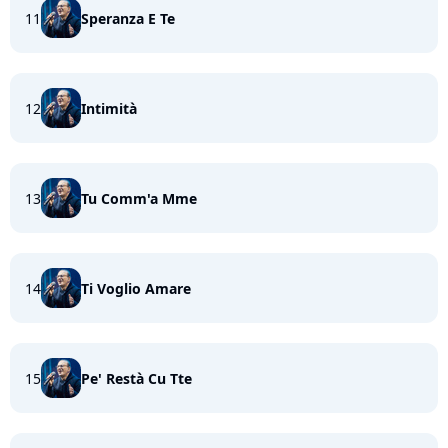
11
Speranza E Te
12
Intimità
13
Tu Comm'a Mme
14
Ti Voglio Amare
15
Pe' Restà Cu Tte