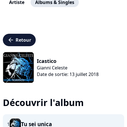
Artiste
Albums & Singles
arrow_left
Retour
Icastico
Gianni Celeste
Date de sortie: 13 juillet 2018
Découvrir l'album
Tu sei unica
1