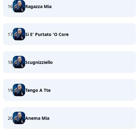
16
Ragazza Mia
17
Si E' Purtato 'O Core
18
Scugnizziello
19
Tengo A Tte
20
Anema Mia