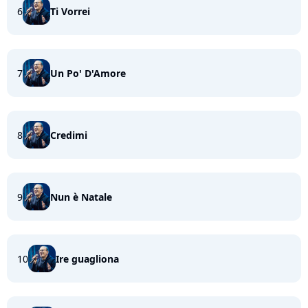
6
Ti Vorrei
7
Un Po' D'Amore
8
Credimi
9
Nun è Natale
10
Ire guagliona