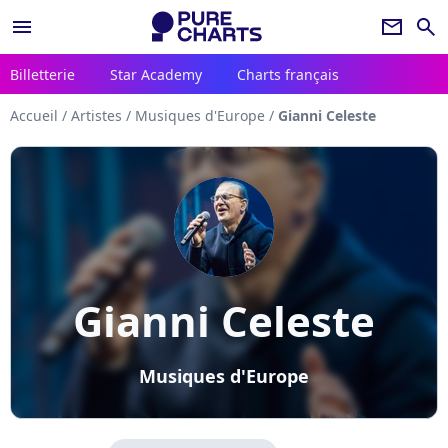
menu
newsletter
search
Billetterie
Star Academy
Charts français
Accueil
/
Artistes
/
Musiques d'Europe
/
Gianni Celeste
Gianni Celeste
Musiques d'Europe