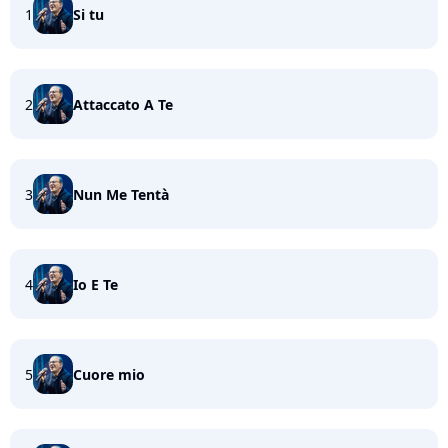
1
Si tu
2
Attaccato A Te
3
Nun Me Tentà
4
Io E Te
5
Cuore mio