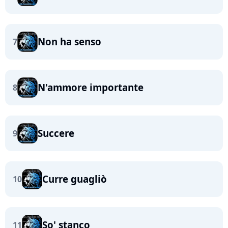
Non ha senso
7
N'ammore importante
8
Succere
9
Curre guagliò
10
So' stanco
11