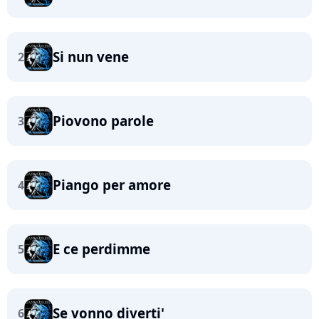
Si nun vene
2
Piovono parole
3
Piango per amore
4
E ce perdimme
5
Se vonno diverti'
6