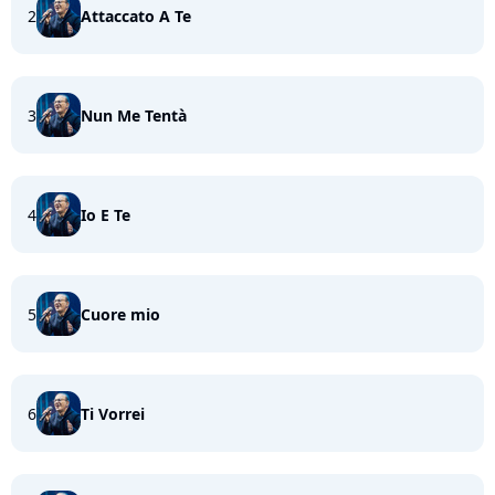
2
Attaccato A Te
3
Nun Me Tentà
4
Io E Te
5
Cuore mio
6
Ti Vorrei