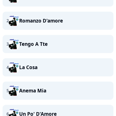
Romanzo D'amore
2
Tengo A Tte
3
La Cosa
4
Anema Mia
5
Un Po' D'Amore
6