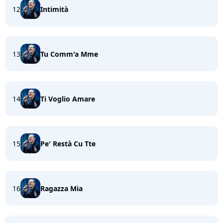
12
Intimità
13
Tu Comm'a Mme
14
Ti Voglio Amare
15
Pe' Restà Cu Tte
16
Ragazza Mia