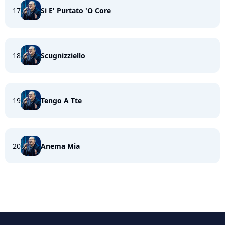
17
Si E' Purtato 'O Core
18
Scugnizziello
19
Tengo A Tte
20
Anema Mia