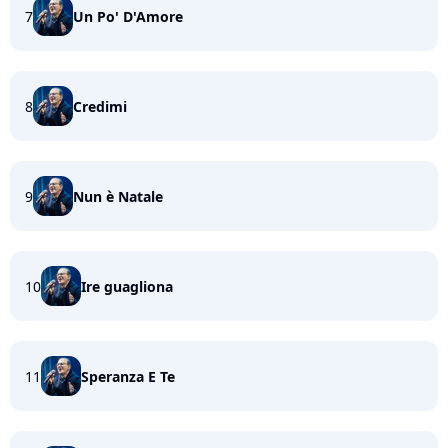
7
Un Po' D'Amore
8
Credimi
9
Nun è Natale
10
Ire guagliona
11
Speranza E Te