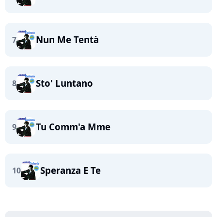
Nun Me Tentà
7
Sto' Luntano
8
Tu Comm'a Mme
9
Speranza E Te
10