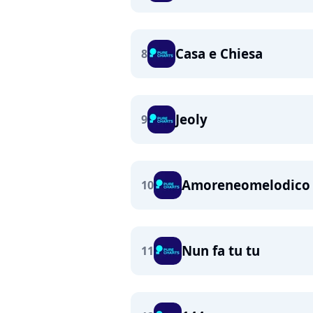
Casa e Chiesa
8
Jeoly
9
Amoreneomelodico
10
Nun fa tu tu
11