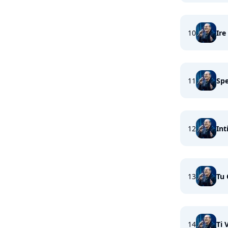
10
Ire
11
Spe
12
Int
13
Tu
14
Ti 