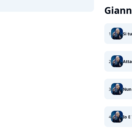
Giann
1
Si tu
2
Atta
3
Nun
4
Io E