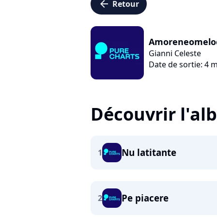
arrow_left
Retour
Amoreneomelo
Gianni Celeste
Date de sortie: 4 
Découvrir l'a
Nu latitante
1
Pe piacere
2