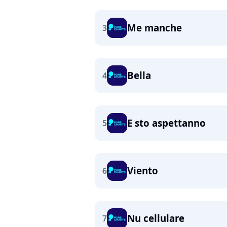
Me manche
3
Bella
4
E sto aspettanno
5
Viento
6
Nu cellulare
7