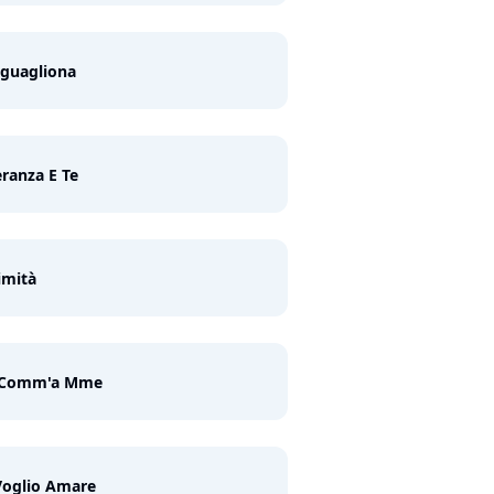
 guagliona
ranza E Te
imità
 Comm'a Mme
Voglio Amare