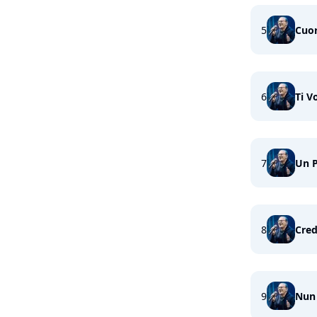
5
Cuo
6
Ti V
7
Un 
8
Cred
9
Nun 