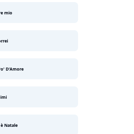
re mio
orrei
Po' D'Amore
imi
è Natale