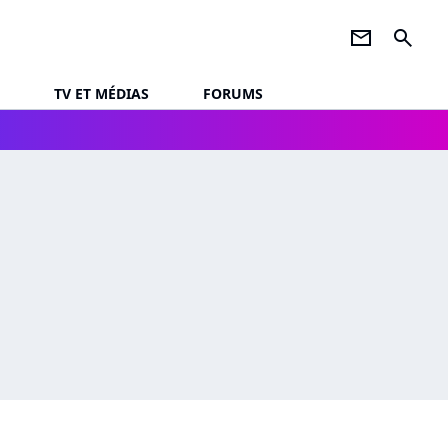
newsletter
search
TV ET MÉDIAS
FORUMS