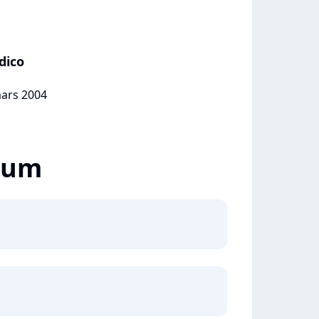
dico
mars 2004
lbum