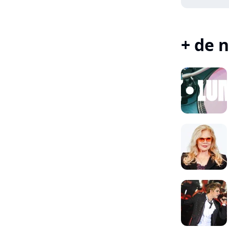
+ de n