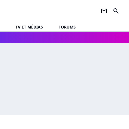
newsletter
search
TV ET MÉDIAS
FORUMS