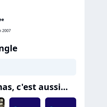
ee
in 2007
ingle
s, c'est aussi...