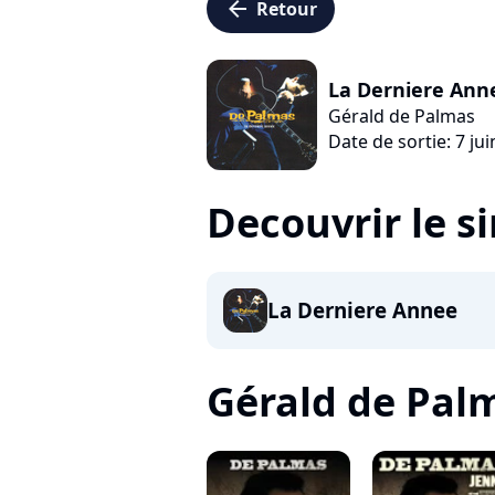
arrow_left
Retour
La Derniere Ann
Gérald de Palmas
Date de sortie: 7 ju
Decouvrir le s
La Derniere Annee
Gérald de Palma