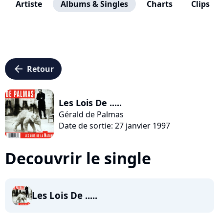
Artiste
Albums & Singles
Charts
Clips
arrow_left
Retour
Les Lois De .....
Gérald de Palmas
Date de sortie: 27 janvier 1997
Decouvrir le single
Les Lois De .....