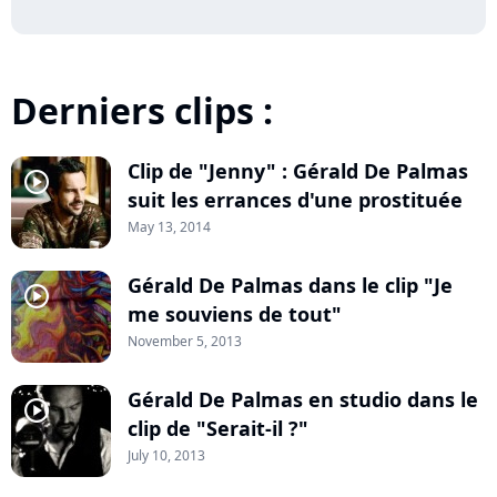
Derniers clips :
Clip de "Jenny" : Gérald De Palmas
player2
suit les errances d'une prostituée
May 13, 2014
Gérald De Palmas dans le clip "Je
player2
me souviens de tout"
November 5, 2013
Gérald De Palmas en studio dans le
player2
clip de "Serait-il ?"
July 10, 2013