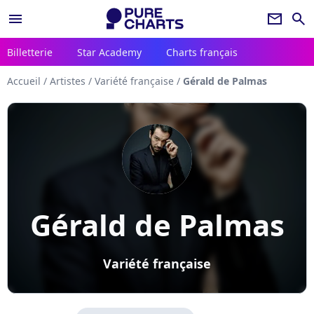
menu
newsletter
search
Billetterie
Star Academy
Charts français
Accueil
/
Artistes
/
Variété française
/
Gérald de Palmas
Gérald de Palmas
Variété française