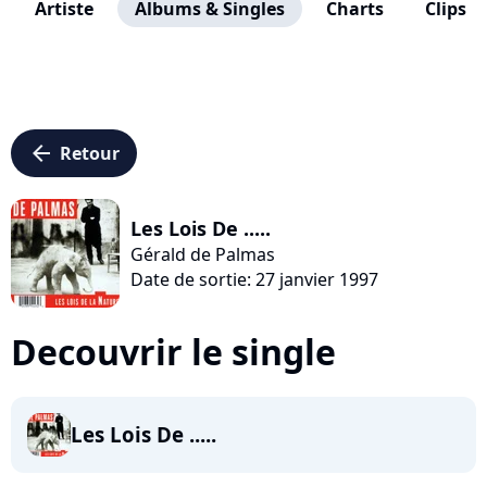
Artiste
Albums & Singles
Charts
Clips
arrow_left
Retour
Les Lois De .....
Gérald de Palmas
Date de sortie: 27 janvier 1997
Decouvrir le single
Les Lois De .....