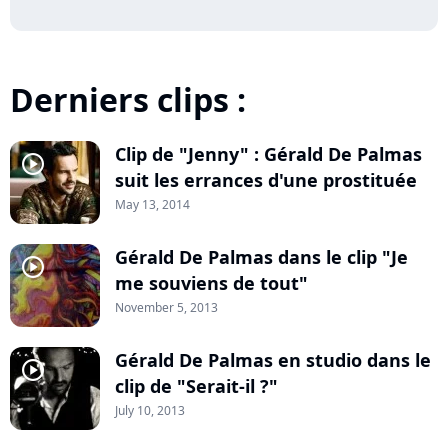
Derniers clips :
Clip de "Jenny" : Gérald De Palmas
player2
suit les errances d'une prostituée
May 13, 2014
Gérald De Palmas dans le clip "Je
player2
me souviens de tout"
November 5, 2013
Gérald De Palmas en studio dans le
player2
clip de "Serait-il ?"
July 10, 2013