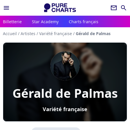
menu
newsletter
search
Billetterie
Star Academy
Charts français
Accueil
/
Artistes
/
Variété française
/
Gérald de Palmas
Gérald de Palmas
Variété française