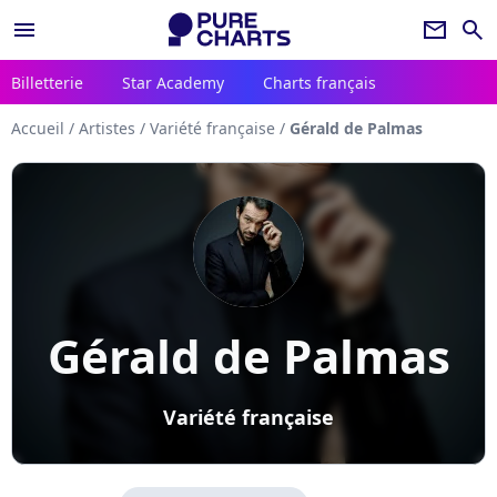
menu
newsletter
search
Billetterie
Star Academy
Charts français
Accueil
/
Artistes
/
Variété française
/
Gérald de Palmas
Gérald de Palmas
Variété française