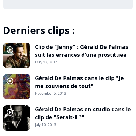
Derniers clips :
Clip de "Jenny" : Gérald De Palmas
player2
suit les errances d'une prostituée
May 13, 2014
Gérald De Palmas dans le clip "Je
player2
me souviens de tout"
November 5, 2013
Gérald De Palmas en studio dans le
player2
clip de "Serait-il ?"
July 10, 2013