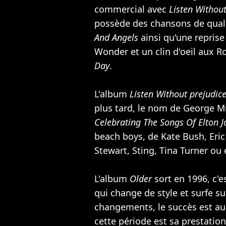
commercial avec
Listen Without
possède des chansons de qua
And Angels
ainsi qu'une repris
Wonder et un clin d'oeil aux
Ro
Day
.
L'album
Listen Without prejudic
plus tard, le nom de George M
Celebrating The Songs Of Elton 
beach boys, de Kate Bush, Eric
Stewart,
Sting
,
Tina Turner
ou 
L'album
Older
sort en 1996, c'
qui change de style et surfe s
changements, le succès est au
cette période est sa prestatio