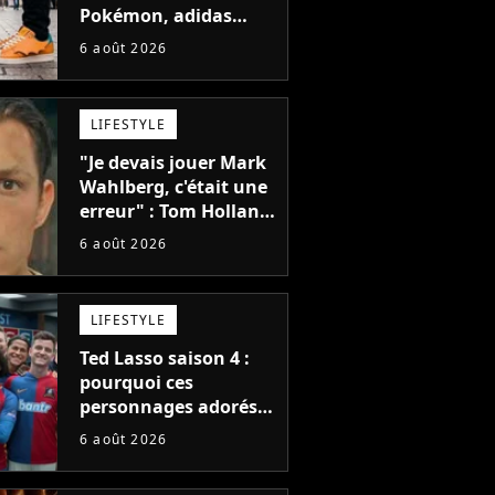
Pokémon, adidas
dévoile une énorme
6 août 2026
collection de sneakers
et je ne sais pas quoi
en penser
LIFESTYLE
"Je devais jouer Mark
Wahlberg, c'était une
erreur" : Tom Holland,
la star de Spider-Man,
6 août 2026
ne referait pas ce
blockbuster
LIFESTYLE
Ted Lasso saison 4 :
pourquoi ces
personnages adorés
des fans ne sont pas
6 août 2026
dans la suite ?