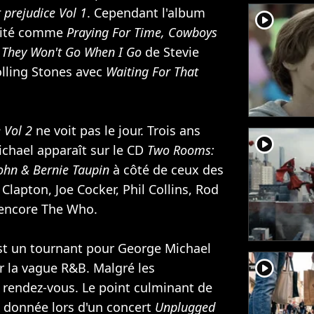
 prejudice Vol 1
. Cependant l'album
player2
lité comme
Praying For Time,
Cowboys
e
They Won't Go When I Go
de Stevie
lling Stones
avec
Waiting For That
e Vol 2
ne voit pas le jour. Trois ans
player2
ichael apparaît sur le CD
Two Rooms:
John & Bernie Taupin
à côté de ceux des
 Clapton, Joe Cocker,
Phil Collins
, Rod
encore The Who.
est un tournant pour George Michael
player2
ur la vague R&B. Malgré les
 rendez-vous. Le point culminant de
n donnée lors d'un concert
Unplugged