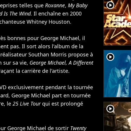
player2
eprises telles que
Roxanne
,
My Baby
d Is The Wind.
Il enchaîne en 2000
a chanteuse
Whitney Houston
.
rès bonnes pour George Michael, il
nt pas. Il sort alors l'album de la
e réalisateur Southan Morris propose à
player2
 sur sa vie,
George Michael, A Different
çant la carrière de l'artiste.
VD exclusivement pendant la tournée
tard, George Michael part en tournée
re, le
25 Live Tour
qui est prolongé
player2
our George Michael de sortir
Twenty