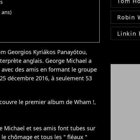
Tom Ho
es
 ans)
Robin 
Linkin 
om Georgios Kyriákos Panayótou,
terprète anglais. George Michael a
 avec des amis en formant le groupe
e 25 décembre 2016, à seulement 53
écouvre le premier album de Wham !,
e Michael et ses amis font tubes sur
 le chômage et tous les " fléaux "