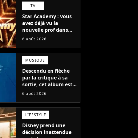
TV
Star Academy : vous
avez déjà vu la
nouvelle prof dans
The Voice et aux
6 août 2026
Enfoirés
MUSIQUE
Descendu en flèche
par la critique à sa
sortie, cet album est
en train de devenir le
6 août 2026
plus populaire de son
auteur
LIFESTYLE
Disney prend une
décision inattendue