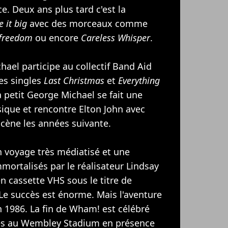
ce. Deux ans plus tard c'est la
 it big
avec des morceaux comme
freedom
ou encore
Careless Whisper
.
ael participe au collectif Band Aid
des singles
Last Christmas
et
Everything
à petit George Michael se fait une
sique et rencontre
Elton John
avec
scène les années suivante.
 voyage très médiatisé et une
mortalisés par le réalisateur Lindsay
n cassette VHS sous le titre de
 Le succès est énorme. Mais l'aventure
 1986. La fin de Wham! est célébré
es au Wembley Stadium en présence