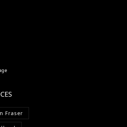
age
CES
n Fraser