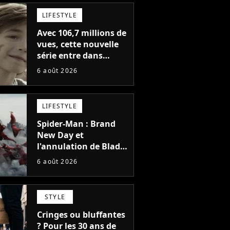
LIFESTYLE
Avec 106,7 millions de
vues, cette nouvelle
série entre dans
l'histoire de Netflix en
6 août 2026
seulement 48 jours
LIFESTYLE
Spider-Man : Brand
New Day et
l'annulation de Blade
montrent que Marvel
6 août 2026
n'est plus capable de
faire quoi que ce soit
de simple
STYLE
Cringes ou bluffantes
? Pour les 30 ans de