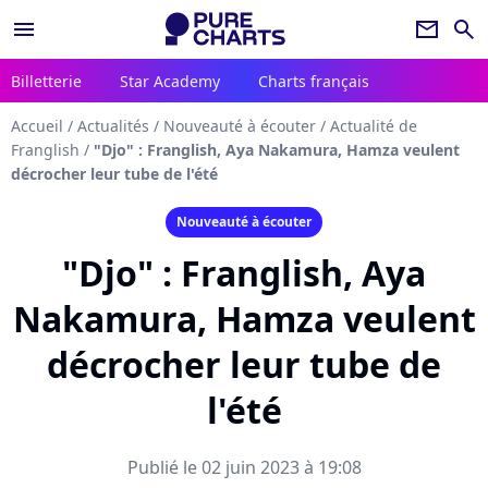
menu
newsletter
search
Billetterie
Star Academy
Charts français
Accueil
/
Actualités
/
Nouveauté à écouter
/
Actualité de
Franglish
/
"Djo" : Franglish, Aya Nakamura, Hamza veulent
décrocher leur tube de l'été
Nouveauté à écouter
"Djo" : Franglish, Aya
Nakamura, Hamza veulent
décrocher leur tube de
l'été
Publié le 02 juin 2023 à 19:08