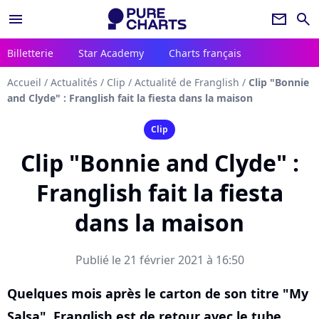
menu
newsletter
search
Billetterie
Star Academy
Charts français
Accueil
/
Actualités
/
Clip
/
Actualité de Franglish
/
Clip "Bonnie
and Clyde" : Franglish fait la fiesta dans la maison
Clip
Clip "Bonnie and Clyde" :
Franglish fait la fiesta
dans la maison
Publié le 21 février 2021 à 16:50
Quelques mois après le carton de son titre "My
Salsa", Franglish est de retour avec le tube