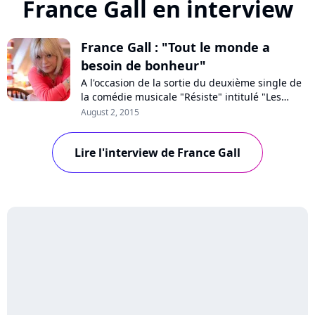
France Gall en interview
France Gall : "Tout le monde a
besoin de bonheur"
A l'occasion de la sortie du deuxième single de
la comédie musicale "Résiste" intitulé "Les
accidents d'amour", France Gall a accordé une
August 2, 2015
interview à Pure Charts. La chanteuse se
replonge dans ses souvenirs, 35 ans après
Lire l'interview de France Gall
avoir enregistré cette chanson qui lui est chère.