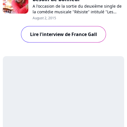
A l'occasion de la sortie du deuxième single de
la comédie musicale "Résiste" intitulé "Les
accidents d'amour", France Gall a accordé une
August 2, 2015
interview à Pure Charts. La chanteuse se
replonge dans ses souvenirs, 35 ans après
Lire l'interview de France Gall
avoir enregistré cette chanson qui lui est chère.