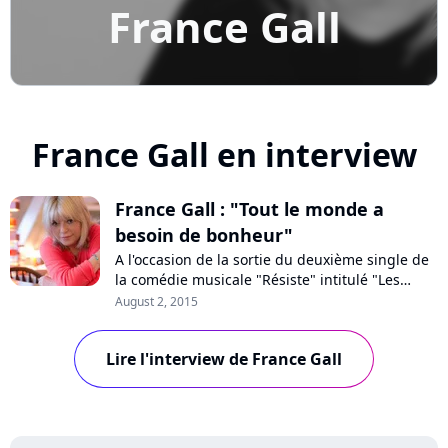
France Gall
France Gall en interview
France Gall : "Tout le monde a
besoin de bonheur"
A l'occasion de la sortie du deuxième single de
la comédie musicale "Résiste" intitulé "Les
accidents d'amour", France Gall a accordé une
August 2, 2015
interview à Pure Charts. La chanteuse se
replonge dans ses souvenirs, 35 ans après
Lire l'interview de France Gall
avoir enregistré cette chanson qui lui est chère.