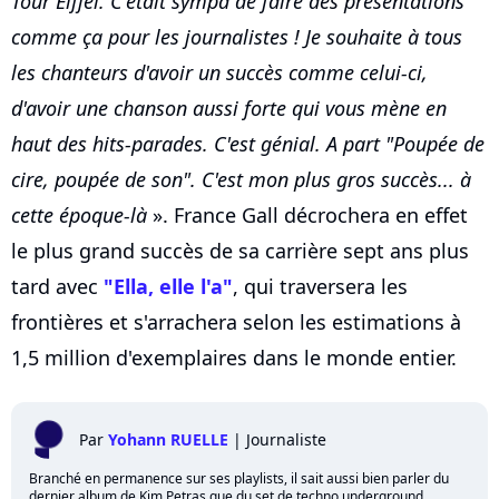
Tour Eiffel. C'était sympa de faire des présentations
comme ça pour les journalistes ! Je souhaite à tous
les chanteurs d'avoir un succès comme celui-ci,
d'avoir une chanson aussi forte qui vous mène en
haut des hits-parades. C'est génial. A part "Poupée de
cire, poupée de son". C'est mon plus gros succès... à
cette époque-là
». France Gall décrochera en effet
le plus grand succès de sa carrière sept ans plus
tard avec
"Ella, elle l'a"
, qui traversera les
frontières et s'arrachera selon les estimations à
1,5 million d'exemplaires dans le monde entier.
Par
Yohann RUELLE
|
Journaliste
Branché en permanence sur ses playlists, il sait aussi bien parler du
dernier album de Kim Petras que du set de techno underground