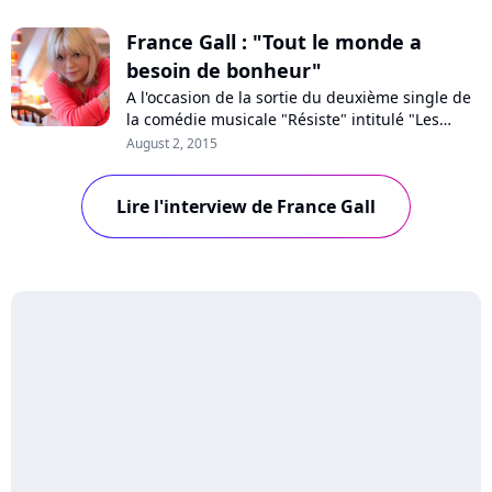
France Gall : "Tout le monde a
besoin de bonheur"
A l'occasion de la sortie du deuxième single de
la comédie musicale "Résiste" intitulé "Les
accidents d'amour", France Gall a accordé une
August 2, 2015
interview à Pure Charts. La chanteuse se
replonge dans ses souvenirs, 35 ans après
Lire l'interview de France Gall
avoir enregistré cette chanson qui lui est chère.