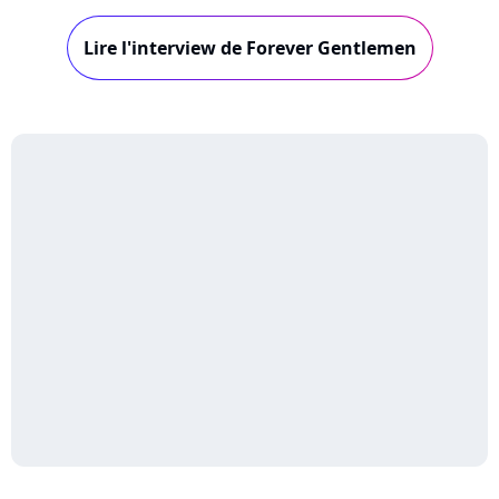
"Forever Gentlemen". Changement de registre
pour le chanteur de "Beau malheur", qui enfile
Lire l'interview de Forever Gentlemen
le smoking pour reprendre "Somethin' Stupid"
avec Élodie Frégé. Une collaboration dont i...