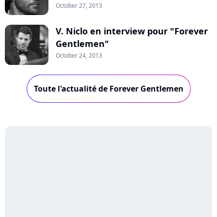
October 27, 2013
V. Niclo en interview pour "Forever
Gentlemen"
October 24, 2013
Toute l'actualité de Forever Gentlemen