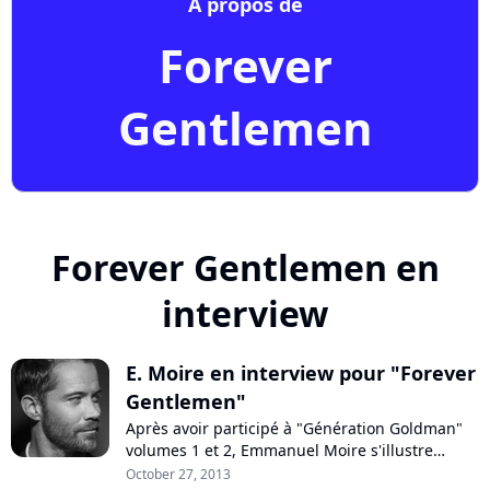
A propos de
Forever
Gentlemen
Forever Gentlemen en
interview
E. Moire en interview pour "Forever
Gentlemen"
Après avoir participé à "Génération Goldman"
volumes 1 et 2, Emmanuel Moire s'illustre
encore pour ses talents d'interprète sur
October 27, 2013