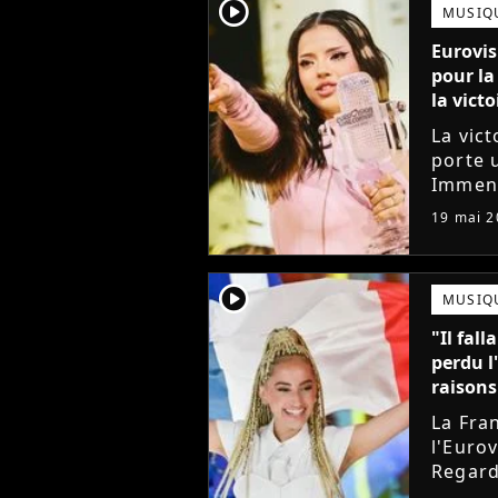
player2
MUSIQ
Eurovis
pour la
la vict
La vict
porte 
Immens
chante
19 mai 2
Bangar
quatre.
player2
MUSIQ
"Il fal
perdu l
raisons
La Fra
l'Euro
Regard
alors q