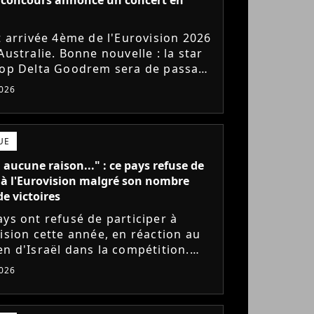
st arrivée 4ème de l'Eurovision 2026
Australie. Bonne nouvelle : la star
pop Delta Goodrem sera de passage
s fin juin pour une tournée
026
enne intimiste....
UE
a aucune raison..." : ce pays refuse de
 à l'Eurovision malgré son nombre
de victoires
ays ont refusé de participer à
vision cette année, en réaction au
en d'Israël dans la compétition.
eur du record de victoires,
026
de assure qu'elle ne pourrait...