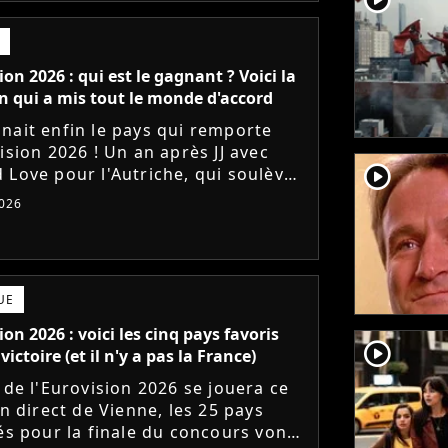
ion 2026 : qui est le gagnant ? Voici la
 qui a mis tout le monde d'accord
nait enfin le pays qui remporte
ision 2026 ! Un an après JJ avec
player2
 Love pour l'Autriche, qui soulève
hée et surclasse toute la
026
rence ?
UE
ion 2026 : voici les cinq pays favoris
player2
victoire (et il n'y a pas la France)
 de l'Eurovision 2026 se jouera ce
En direct de Vienne, les 25 pays
iés pour la finale du concours vont