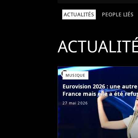
ACTUALITÉS
PEOPLE LIÉS
ACTUALIT
player2
MUSIQUE
Eurovision 2026 : une autr
France mais elle a été refu
27 mai 2026