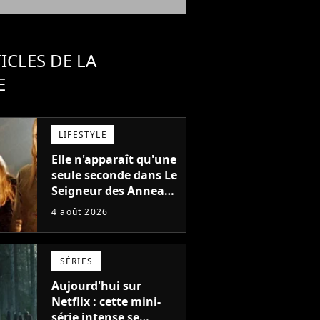
ICLES DE LA
E
LIFESTYLE
Elle n'apparaît qu'une
seule seconde dans Le
Seigneur des Anneaux
: avez-vous reconnu
4 août 2026
cette légende du
cinéma dans la saga ?
SÉRIES
Aujourd'hui sur
Netflix : cette mini-
série intense se