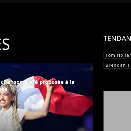
ÉS
TENDAN
Tom Holla
Brendan F
e chanson a été proposée à la
sée