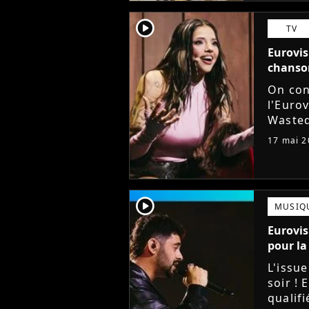
player2
TV
Eurovis
chanson
On con
l'Eurov
Wasted
le trop
17 mai 2
concur
player2
MUSIQ
Eurovis
pour la 
L'issue
soir ! 
qualif