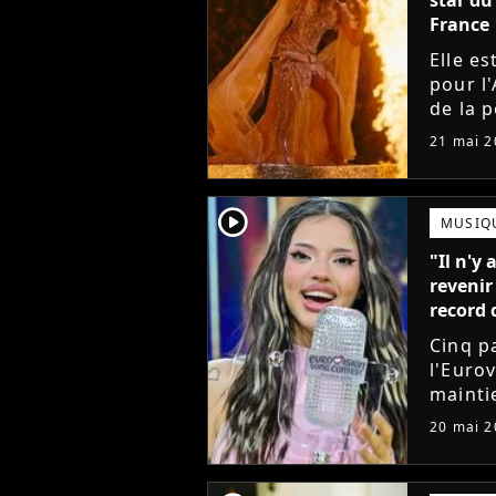
France
Elle e
pour l'
de la 
à Pari
21 mai 2
europé
player2
MUSIQ
"Il n'y 
revenir
record 
Cinq p
l'Euro
mainti
Détent
20 mai 2
l'Irlan