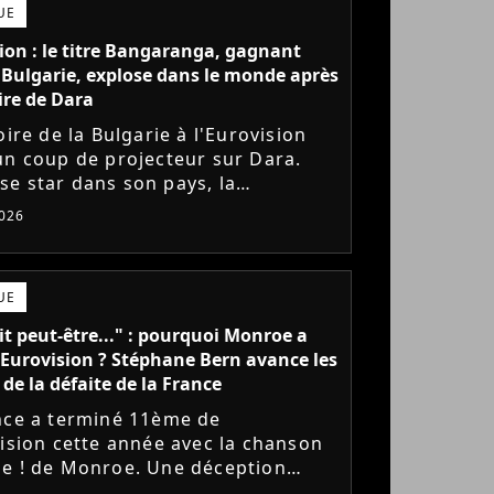
UE
ion : le titre Bangaranga, gagnant
 Bulgarie, explose dans le monde après
oire de Dara
oire de la Bulgarie à l'Eurovision
un coup de projecteur sur Dara.
e star dans son pays, la
use pop voit sa chanson
026
anga affoler les compteurs aux
..
UE
lait peut-être..." : pourquoi Monroe a
'Eurovision ? Stéphane Bern avance les
 de la défaite de la France
nce a terminé 11ème de
vision cette année avec la chanson
e ! de Monroe. Une déception
ue la jeune chanteuse faisait partie