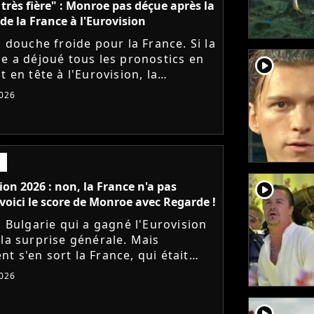
s très fière" : Monroe pas déçue après la
 de la France à l'Eurovision
a douche froide pour la France. Si la
ie a déjoué tous les pronostics en
player2
t en tête à l'Eurovision, la
use Monroe n'a décroché que la
026
lace. Elle réagit...
player2
ion 2026 : non, la France n'a pas
voici le score de Monroe avec Regarde !
a Bulgarie qui a gagné l'Eurovision
 la surprise générale. Mais
t s'en sort la France, qui était
entée par la chanteuse Monroe
026
 titre lyrique "Regarde"...
player2