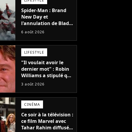
LIFESTYLE
Spider-Man : Brand
New Day et
l'annulation de Blade
montrent que Marvel
6 août 2026
n'est plus capable de
faire quoi que ce soit
de simple
LIFESTYLE
"Il voulait avoir le
dernier mot" : Robin
Williams a stipulé que
sa voix ne pourrait
3 août 2026
pas être utilisée avant
2039, pourtant Disney
possède des
CINÉMA
enregistrements
inédits
Ce soir à la télévision :
ce film Marvel avec
Tahar Rahim diffusé