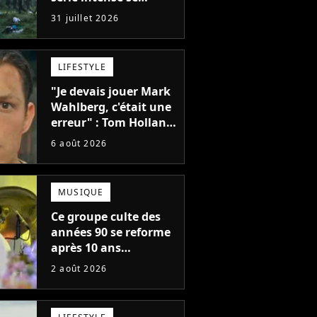
regarde en une seule
31 juillet 2026
après-midi
LIFESTYLE
"Je devais jouer Mark
Wahlberg, c'était une
erreur" : Tom Holland,
la star de Spider-Man,
6 août 2026
ne referait pas ce
blockbuster
MUSIQUE
Ce groupe culte des
années 90 se reforme
après 10 ans
d'absence et annonce
2 août 2026
des concerts