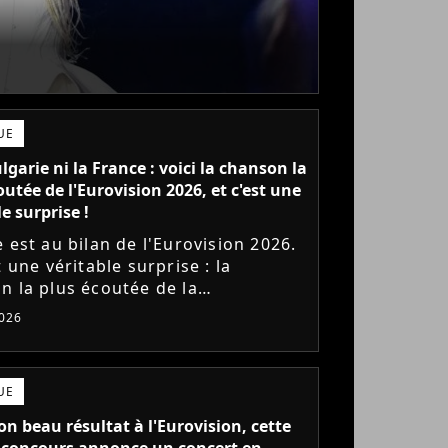
UE
lgarie ni la France : voici la chanson la
outée de l'Eurovision 2026, et c'est une
e surprise !
 est au bilan de l'Eurovision 2026.
t une véritable surprise : la
n la plus écoutée de la
ition en streaming n'est pas une
026
orites !
UE
on beau résultat à l'Eurovision, cette
 concours annonce un concert en