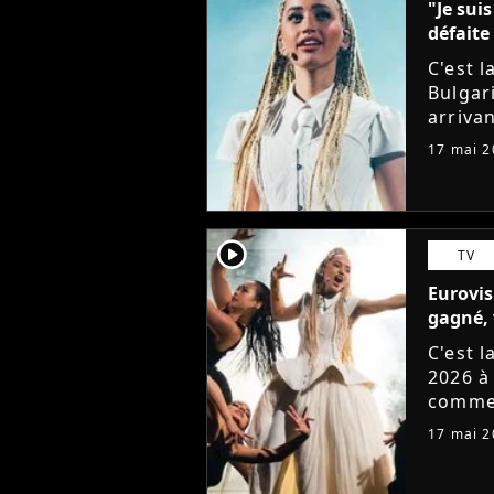
"Je sui
défaite
C'est l
Bulgar
arrivan
chante
17 mai 2
11ème p
player2
TV
Eurovis
gagné, 
C'est l
2026 à
commen
représ
17 mai 2
avec le