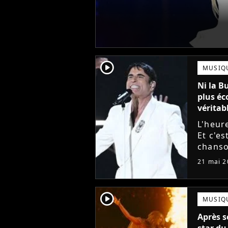
player2
MUSIQ
Ni la Bu
plus éc
véritabl
L'heure
Et c'es
chanso
compét
21 mai 2
des fav
player2
MUSIQ
Après s
star du