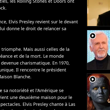
tles, les
Rolling Stones
et Doors ont
ock.
e, Elvis Presley revient sur le devant
lui donne le droit de relancer sa
player2
 triomphe. Mais aussi celles de la
héance et de la mort. Le monde
r devenue charismatique. En 1970,
 unique. Il rencontre le président
Maison Blanche.
player2
e sa notoriété et l'Amérique se
evient une deuxième maison pour le
pectacles. Elvis Presley chante à Las