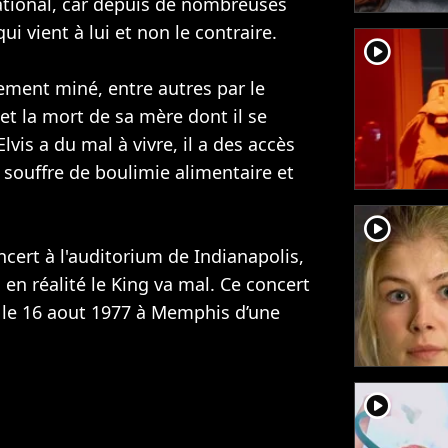
ational, car depuis de nombreuses
ui vient à lui et non le contraire.
player2
ment miné, entre autres par le
et la mort de sa mère dont il se
lvis a du mal à vivre, il a des accès
 souffre de boulimie alimentaire et
player2
ncert à l'auditorium de Indianapolis,
en réalité le King va mal. Ce concert
rt le 16 aout 1977 à Memphis d’une
player2