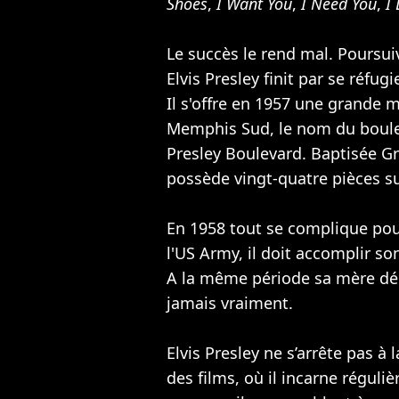
Shoes
,
I Want You
,
I Need You
,
I
Le succès le rend mal. Poursuiv
Elvis Presley finit par se réfug
Il s'offre en 1957 une grande 
Memphis Sud, le nom du boulev
Presley Boulevard. Baptisée G
possède vingt-quatre pièces su
En 1958 tout se complique pour 
l'US Army, il doit accomplir so
A la même période sa mère déc
jamais vraiment.
Elvis Presley ne s’arrête pas à 
des films, où il incarne réguliè