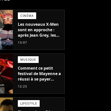
CINÉMA
Les nouveaux X-Men
sont en approche :
après Jean Grey, les
acteurs qui vont jouer
13:07
Emma Frost et
Cyclope trouvés !
MUSIQUE
Comment ce petit
festival de Mayenne a
réussi à se payer
Robbie Williams, Jul et
12:23
Damso cette année ?
LIFESTYLE