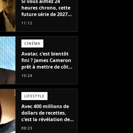
Si vous aimez 24
heures chrono, cette
future série de 2027
va devenir votre
11:12
nouvelle obsession
CINÉMA
Avatar, c'est bientôt
fini ? James Cameron
prêt à mettre de côté
sa saga de science-
10:24
fiction aux 6 milliards
de recettes
LIFESTYLE
Avec 400 millions de
dollars de recettes,
c'est la révélation de
2026 au cinéma : cette
09:23
actrice adorée prête à