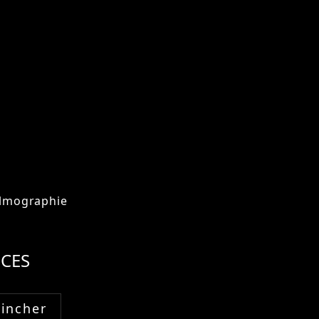
ilmographie
CES
Fincher