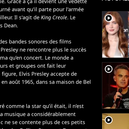
ie. Grâce à ça il devient une vedette
urné avant qu'il parte pour l'armée
player2
eur. Il s'agit de
King Creole
. Le
es Dean.
des bandes sonores des films
 Presley ne rencontre plus le succès
néma qu’en concert. Le monde a
rs et groupes ont fait leur
player2
 figure, Elvis Presley accepte de
, en août 1965, dans sa maison de Bel
é comme la star qu’il était, il n’est
, la musique a considérablement
player2
ic ne se contente plus de ces petits