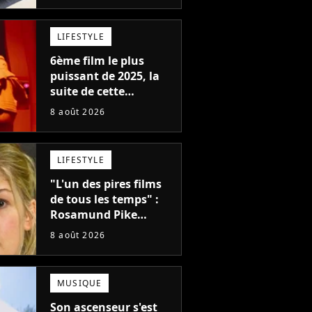
remplacer Jennifer
Lawrence chez Marvel
LIFESTYLE
6ème film le plus
puissant de 2025, la
suite de cette
franchise culte est
8 août 2026
menacée : le
réalisateur claque la
porte pour "différends
LIFESTYLE
créatifs"
"L'un des pires films
de tous les temps" :
Rosamund Pike
pensait que ce film
8 août 2026
d'action de science-
fiction avec Dwayne
Johnson mettrait fin à
MUSIQUE
sa carrière
Son ascenseur s'est