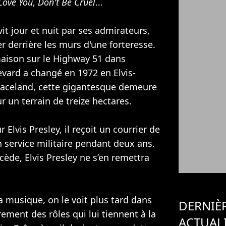
 Love You
,
Don't Be Cruel
…
it jour et nuit par ses admirateurs,
ier derrière les murs d'une forteresse.
maison sur le Highway 51 dans
ard a changé en 1972 en Elvis-
raceland, cette gigantesque demeure
r un terrain de treize hectares.
Elvis Presley, il reçoit un courrier de
n service militaire pendant deux ans.
ède, Elvis Presley ne s’en remettra
la musique, on le voit plus tard dans
DERNIÈ
rement des rôles qui lui tiennent à la
ACTUAL