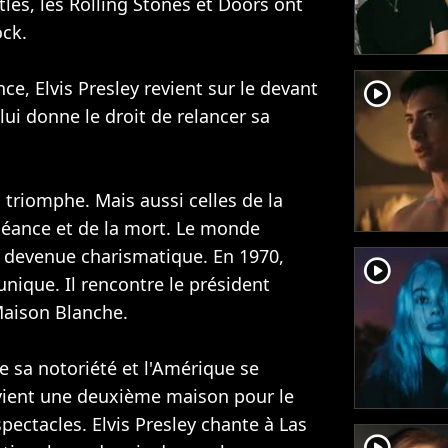
tles, les
Rolling Stones
et Doors ont
ock.
e, Elvis Presley revient sur le devant
player2
lui donne le droit de relancer sa
 triomphe. Mais aussi celles de la
héance et de la mort. Le monde
r devenue charismatique. En 1970,
player2
 unique. Il rencontre le président
Maison Blanche.
e sa notoriété et l'Amérique se
evient une deuxième maison pour le
pectacles. Elvis Presley chante à Las
player2