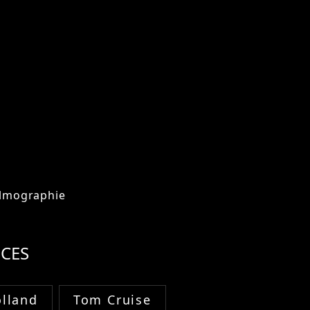
ilmographie
CES
lland
Tom Cruise