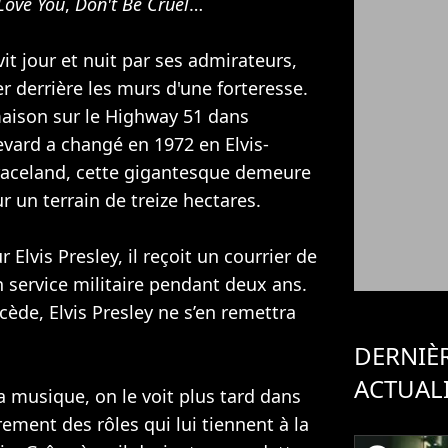
 Love You
,
Don't Be Cruel
…
it jour et nuit par ses admirateurs,
ier derrière les murs d'une forteresse.
maison sur le Highway 51 dans
ard a changé en 1972 en Elvis-
raceland, cette gigantesque demeure
r un terrain de treize hectares.
Elvis Presley, il reçoit un courrier de
n service militaire pendant deux ans.
ède, Elvis Presley ne s’en remettra
DERNIÈ
ACTUAL
la musique, on le voit plus tard dans
rement des rôles qui lui tiennent à la