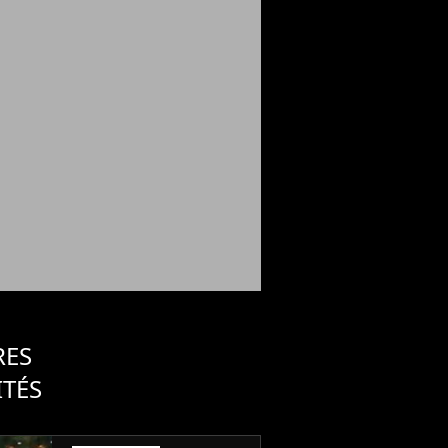
RES
ITÉS