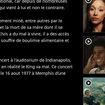
ational, car depuis de nombreuses
ui vient à lui et non le contraire.
ment miné, entre autres par le
et la mort de sa mère dont il se
lvis a du mal à vivre, il a des accès
 souffre de boulimie alimentaire et
player2
ncert à l'auditorium de Indianapolis,
en réalité le King va mal. Ce concert
rt le 16 aout 1977 à Memphis d’une
player2