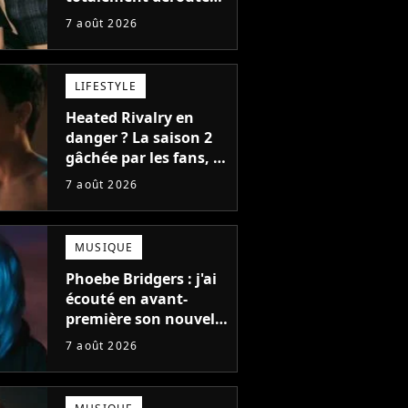
le public, et c'est une
7 août 2026
bonne chose
LIFESTYLE
Heated Rivalry en
danger ? La saison 2
gâchée par les fans, le
créateur pousse un
7 août 2026
coup de gueule
MUSIQUE
Phoebe Bridgers : j'ai
écouté en avant-
première son nouvel
album, c'est le bijou
7 août 2026
de la fin d'été