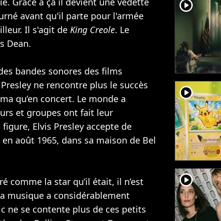
ie. Grâce à ça il devient une vedette
player2
urné avant qu'il parte pour l'armée
eur. Il s'agit de
King Creole
. Le
es Dean.
des bandes sonores des films
 Presley ne rencontre plus le succès
player2
néma qu’en concert. Le monde a
rs et groupes ont fait leur
 figure, Elvis Presley accepte de
, en août 1965, dans sa maison de Bel
player2
é comme la star qu’il était, il n’est
, la musique a considérablement
ic ne se contente plus de ces petits