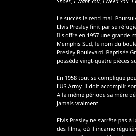
Shoes
,
I Want You
,
I Need You
,
I
Le succès le rend mal. Poursuiv
Elvis Presley finit par se réfug
Il s'offre en 1957 une grande 
Memphis Sud, le nom du boulev
Presley Boulevard. Baptisée G
possède vingt-quatre pièces su
En 1958 tout se complique pour 
l'US Army, il doit accomplir so
A la même période sa mère déc
jamais vraiment.
Elvis Presley ne s’arrête pas à 
des films, où il incarne réguliè