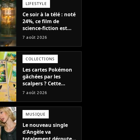
LIFESTYLE
Ce soir à la télé : noté
24%, ce film de
science-fiction est
complètement raté,
7 août 2026
mais il aurait pu être
encore pire à cause de
son acteur
COLLECTIONS
Les cartes Pokémon
gâchées par les
scalpers ? Cette
technique géniale
7 août 2026
d'un magasin pour
ruiner les revendeurs
MUSIQUE
Le nouveau single
d'Angèle va
totalement dérouter