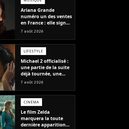
MUSIQUE
Ariana Grande
numéro un des ventes
en France : elle signe
le meilleur démarrage
7 août 2026
de sa carrière avec
son album Petal
LIFESTYLE
Michael 2 officialisé :
une partie de la suite
déjà tournée, une
sortie possible en
7 août 2026
2027 ?
CINÉMA
Le film Zelda
marquera la toute
dernière apparition