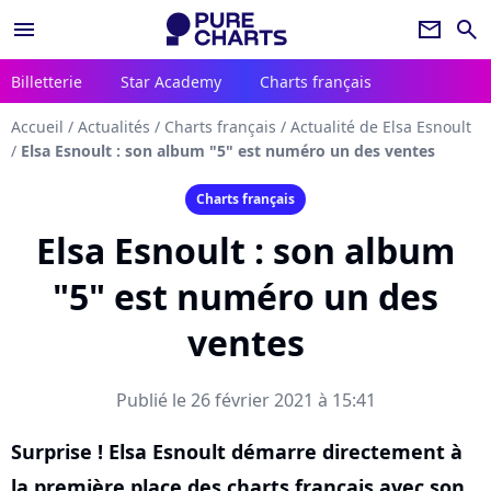
menu
newsletter
search
Billetterie
Star Academy
Charts français
Accueil
/
Actualités
/
Charts français
/
Actualité de Elsa Esnoult
/
Elsa Esnoult : son album "5" est numéro un des ventes
Charts français
Elsa Esnoult : son album
"5" est numéro un des
ventes
Publié le 26 février 2021 à 15:41
Surprise ! Elsa Esnoult démarre directement à
la première place des charts français avec son