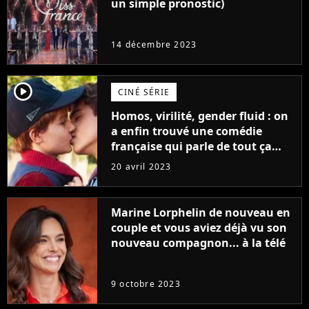
un simple pronostic)
14 décembre 2023
player2
CINÉ SÉRIE
Homos, virilité, gender fluid : on
a enfin trouvé une comédie
française qui parle de tout ça
sans être super ringarde
20 avril 2023
Marine Lorphelin de nouveau en
couple et vous aviez déjà vu son
nouveau compagnon... à la télé
9 octobre 2023