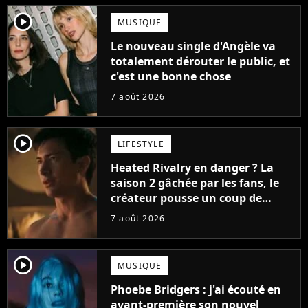
player2
MUSIQUE
Le nouveau single d'Angèle va
totalement dérouter le public, et
c'est une bonne chose
7 août 2026
player2
LIFESTYLE
Heated Rivalry en danger ? La
saison 2 gâchée par les fans, le
créateur pousse un coup de
gueule
7 août 2026
player2
MUSIQUE
Phoebe Bridgers : j'ai écouté en
avant-première son nouvel