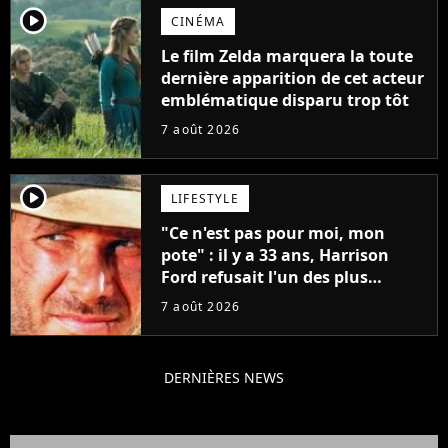
player2
CINÉMA
Le film Zelda marquera la toute
dernière apparition de cet acteur
emblématique disparu trop tôt
7 août 2026
player2
LIFESTYLE
"Ce n'est pas pour moi, mon
pote" : il y a 33 ans, Harrison
Ford refusait l'un des plus
grands succès de tous les temps
7 août 2026
DERNIÈRES NEWS