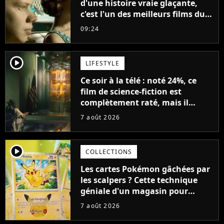
d'une histoire vraie glaçante,
c'est l'un des meilleurs films du
21ème siècle
09:24
player2
LIFESTYLE
Ce soir à la télé : noté 24%, ce
film de science-fiction est
complètement raté, mais il
aurait pu être encore pire à
7 août 2026
cause de son acteur
player2
COLLECTIONS
Les cartes Pokémon gâchées par
les scalpers ? Cette technique
géniale d'un magasin pour
ruiner les revendeurs
7 août 2026