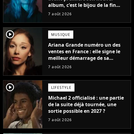
album, c'est le bijou de la fin
d'été
7 août 2026
player2
MUSIQUE
Ariana Grande numéro un des
ventes en France : elle signe le
meilleur démarrage de sa
carrière avec son album Petal
7 août 2026
player2
LIFESTYLE
Michael 2 officialisé : une partie
de la suite déjà tournée, une
sortie possible en 2027 ?
7 août 2026