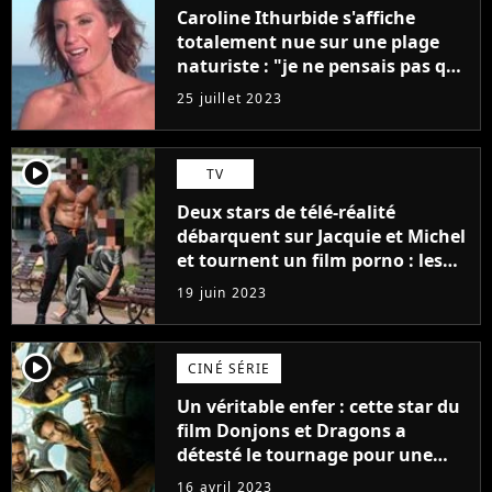
Caroline Ithurbide s'affiche
totalement nue sur une plage
naturiste : "je ne pensais pas que
j'arriverais à le faire..."
25 juillet 2023
player2
TV
Deux stars de télé-réalité
débarquent sur Jacquie et Michel
et tournent un film porno : les
premières images du tournage
19 juin 2023
(exclu)
player2
CINÉ SÉRIE
Un véritable enfer : cette star du
film Donjons et Dragons a
détesté le tournage pour une
raison très spéciale
16 avril 2023