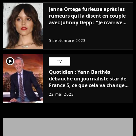
Jenna Ortega furieuse après les
rumeurs qui la disent en couple
avec Johnny Depp : "Je n'arrive
même pas..."
5 septembre 2023
player2
TV
Quotidien : Yann Barthès
débauche un journaliste star de
France 5, ce que cela va changer
à la rentrée
22 mai 2023