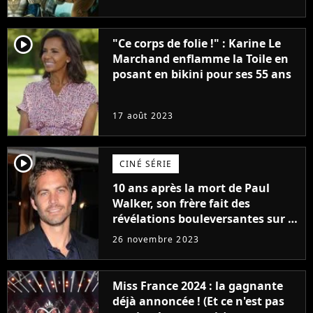
player2
"Ce corps de folie !" : Karine Le
Marchand enflamme la Toile en
posant en bikini pour ses 55 ans
17 août 2023
player2
CINÉ SÉRIE
10 ans après la mort de Paul
Walker, son frère fait des
révélations bouleversantes sur la
réaction des acteurs de Fast and
26 novembre 2023
Furious
Miss France 2024 : la gagnante
déjà annoncée ! (Et ce n'est pas