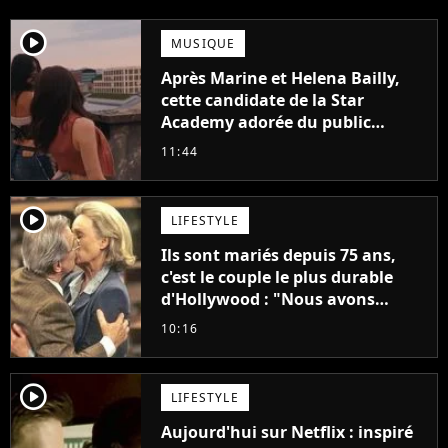
player2
MUSIQUE
Après Marine et Helena Bailly,
cette candidate de la Star
Academy adorée du public
annonce son premier album,
11:44
"C'est tellement puissant"
player2
LIFESTYLE
Ils sont mariés depuis 75 ans,
c'est le couple le plus durable
d'Hollywood : "Nous avons
avancé jour après jour, et les
10:16
jours se sont transformés en
décennies"
player2
LIFESTYLE
Aujourd'hui sur Netflix : inspiré