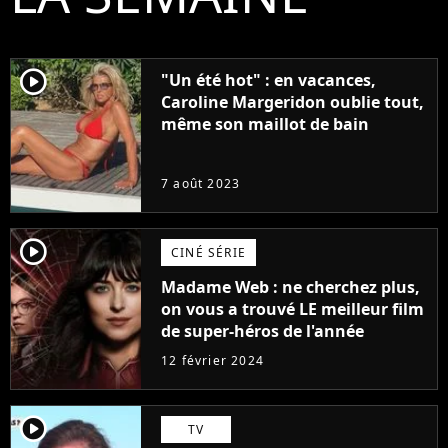
player2
"Un été hot" : en vacances,
Caroline Margeridon oublie tout,
même son maillot de bain
7 août 2023
player2
CINÉ SÉRIE
Madame Web : ne cherchez plus,
on vous a trouvé LE meilleur film
de super-héros de l'année
12 février 2024
player2
TV