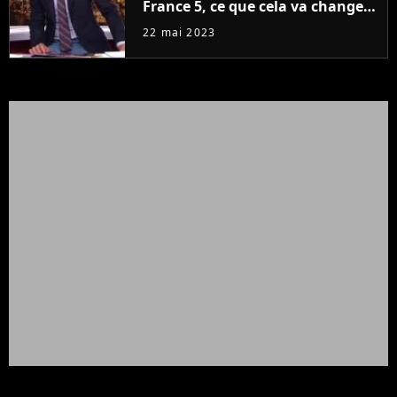
France 5, ce que cela va changer
à la rentrée
22 mai 2023