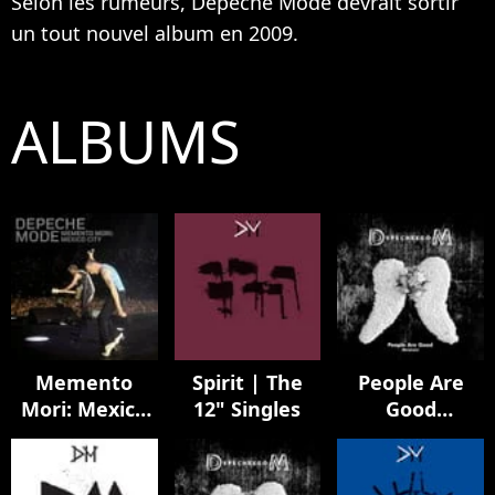
Selon les rumeurs, Depeche Mode devrait sortir
un tout nouvel album en 2009.
ALBUMS
Memento
Spirit | The
People Are
Mori: Mexico
12" Singles
Good
City
(Remixes)