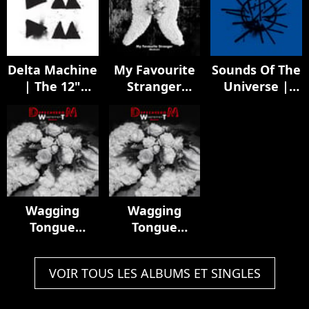
Delta Machine
My Favourite
Sounds Of The
| The 12"
Stranger
Universe |
Singles
(Remixes)
The 12"
Singles
Wagging
Wagging
Tongue
Tongue
(Remixes)
(Remixes)
VOIR TOUS LES ALBUMS ET SINGLES