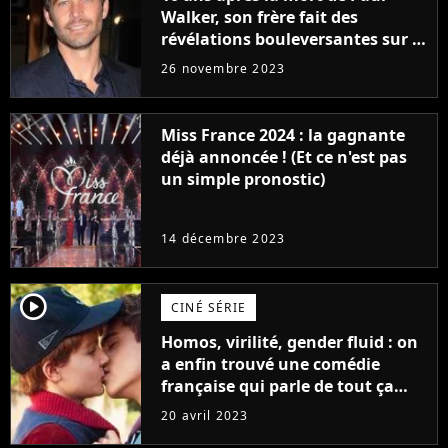
Walker, son frère fait des
révélations bouleversantes sur la
réaction des acteurs de Fast and
26 novembre 2023
Furious
Miss France 2024 : la gagnante
déjà annoncée ! (Et ce n'est pas
un simple pronostic)
14 décembre 2023
player2
CINÉ SÉRIE
Homos, virilité, gender fluid : on
a enfin trouvé une comédie
française qui parle de tout ça
sans être super ringarde
20 avril 2023