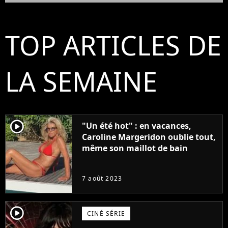
TOP ARTICLES DE
LA SEMAINE
player2
"Un été hot" : en vacances,
Caroline Margeridon oublie tout,
même son maillot de bain
7 août 2023
player2
CINÉ SÉRIE