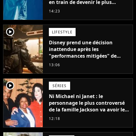
en train de devenir le plus
populaire de son auteur
14:23
player2
LIFESTYLE
Disney prend une décision
inattendue après les
"performances mitigées" de
Vaiana et The Mandalorian &
13:06
Grogu au box-office
player2
SÉRIES
Ni Michael ni Janet : le
personnage le plus controversé
de la famille Jackson va avoir le
droit à sa propre série
12:18