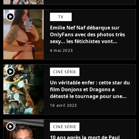
(exclu)
player2
TV
Emilie Nef Naf débarque sur
OnlyFans avec des photos très
sexy... les fétichistes vont
prendre leur pied !
4 mai 2023
player2
CINÉ SÉRIE
Un véritable enfer : cette star du
film Donjons et Dragons a
détesté le tournage pour une
raison très spéciale
16 avril 2023
player2
CINÉ SÉRIE
10 ans après la mort de Paul