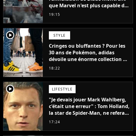
que Marvel n'est plus capable de
faire quoi que ce soit de simple
19:15
player2
STYLE
Cringes ou bluffantes ? Pour les
30 ans de Pokémon, adidas
dévoile une énorme collection de
sneakers et je ne sais pas quoi en
18:22
penser
player2
LIFESTYLE
"Je devais jouer Mark Wahlberg,
c'était une erreur" : Tom Holland,
la star de Spider-Man, ne referait
pas ce blockbuster
17:24