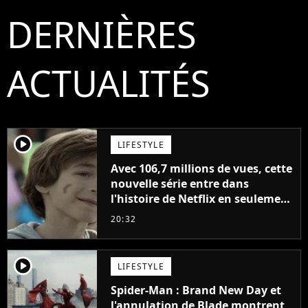
DERNIÈRES
ACTUALITÉS
player2
LIFESTYLE
Avec 106,7 millions de vues, cette
nouvelle série entre dans
l'histoire de Netflix en seulement
48 jours
20:32
player2
LIFESTYLE
Spider-Man : Brand New Day et
l'annulation de Blade montrent