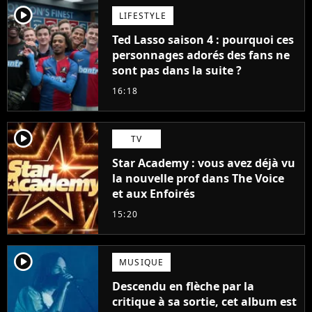
player2
LIFESTYLE
Ted Lasso saison 4 : pourquoi ces
personnages adorés des fans ne
sont pas dans la suite ?
16:18
player2
TV
Star Academy : vous avez déjà vu
la nouvelle prof dans The Voice
et aux Enfoirés
15:20
player2
MUSIQUE
Descendu en flèche par la
critique à sa sortie, cet album est