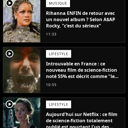
player2
MUSIQUE
Rihanna ENFIN de retour avec
un nouvel album ? Selon A$AP
Rocky, "c'est du sérieux"
11:33
player2
LIFESTYLE
Introuvable en France : ce
nouveau film de science-fiction
noté 55% est décrit comme "le
plus stupide de l'année"
10:55
player2
LIFESTYLE
Aujourd'hui sur Netflix : ce film
de science-fiction totalement
oublié est pourtant l'un des