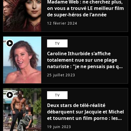
Madame Web : ne cherchez plus,
on vous a trouvé LE meilleur film
de super-héros de l'année
12 février 2024
player2
TV
Caroline Ithurbide s'affiche
totalement nue sur une plage
naturiste : "je ne pensais pas que
j'arriverais à le faire..."
25 juillet 2023
player2
TV
Deux stars de télé-réalité
débarquent sur Jacquie et Michel
et tournent un film porno : les
premières images du tournage
19 juin 2023